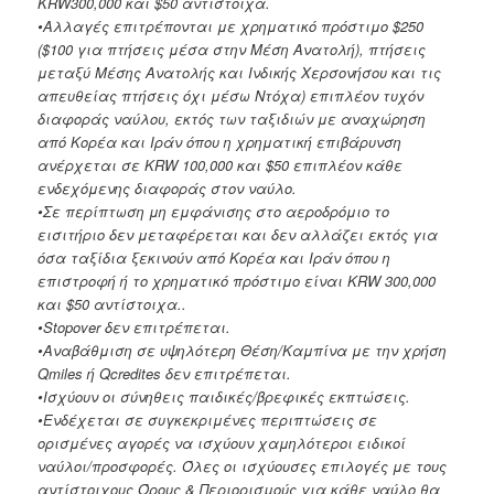
KRW300,000 και $50 αντίστοιχα.
•Αλλαγές επιτρέπονται με χρηματικό πρόστιμο $250
($100 για πτήσεις μέσα στην Μέση Ανατολή), πτήσεις
μεταξύ Μέσης Ανατολής και Ινδικής Χερσονήσου και τις
απευθείας πτήσεις όχι μέσω Ντόχα) επιπλέον τυχόν
διαφοράς ναύλου, εκτός των ταξιδιών με αναχώρηση
από Κορέα και Ιράν όπου η χρηματική επιβάρυνση
ανέρχεται σε KRW 100,000 και $50 επιπλέον κάθε
ενδεχόμενης διαφοράς στον ναύλο.
•Σε περίπτωση μη εμφάνισης στο αεροδρόμιο το
εισιτήριο δεν μεταφέρεται και δεν αλλάζει εκτός για
όσα ταξίδια ξεκινούν από Κορέα και Ιράν όπου η
επιστροφή ή το χρηματικό πρόστιμο είναι KRW 300,000
και $50 αντίστοιχα..
•Stopover δεν επιτρέπεται.
•Αναβάθμιση σε υψηλότερη Θέση/Καμπίνα με την χρήση
Qmiles ή Qcredites δεν επιτρέπεται.
•Ισχύουν οι σύνηθεις παιδικές/βρεφικές εκπτώσεις.
•Ενδέχεται σε συγκεκριμένες περιπτώσεις σε
ορισμένες αγορές να ισχύουν χαμηλότεροι ειδικοί
ναύλοι/προσφορές. Όλες οι ισχύουσες επιλογές με τους
αντίστοιχους Όρους & Περιορισμούς για κάθε ναύλο θα