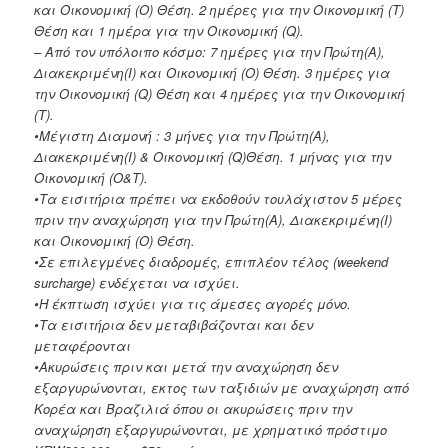
και Οικονομική (O) Θέση. 2 ημέρες για την Οικονομική (Τ)
Θέση και 1 ημέρα για την Οικονομική (Q).
– Από τον υπόλοιπο κόσμο: 7 ημέρες για την Πρώτη(A),
Διακεκριμένη(I) και Οικονομική (O) Θέση. 3 ημέρες για
την Οικονομική (Q) Θέση και 4 ημέρες για την Οικονομική
(Τ).
•Μέγιστη Διαμονή : 3 μήνες για την Πρώτη(Α),
Διακεκριμένη(Ι) & Οικονομική (Q)Θέση. 1 μήνας για την
Οικονομική (Ο&Τ).
•Τα εισιτήρια πρέπει να εκδοθούν τουλάχιστον 5 μέρες
πριν την αναχώρηση για την Πρώτη(A), Διακεκριμένη(I)
και Οικονομική (O) Θέση.
•Σε επιλεγμένες διαδρομές, επιπλέον τέλος (weekend
surcharge) ενδέχεται να ισχύει.
•Η έκπτωση ισχύει για τις άμεσες αγορές μόνο.
•Τα εισιτήρια δεν μεταβιβάζονται και δεν
μεταφέρονται
•Ακυρώσεις πριν και μετά την αναχώρηση δεν
εξαργυρώνονται, εκτος των ταξιδιών με αναχώρηση από
Κορέα και Βραζιλιά όπου οι ακυρώσεις πριν την
αναχώρηση εξαργυρώνονται, με χρηματικό πρόστιμο