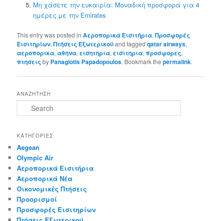
Μη χάσετε την ευκαιρία: Μοναδική προσφορά για 4
ημέρες με την Emirates
This entry was posted in
Αεροπορικά Εισιτήρια
,
Προσφορές
Εισιτηρίων
,
Πτήσεις Εξωτερικού
and tagged
qatar airways
,
αεροπορικα
,
αθηνα
,
εισητηρια
,
εισιτηρια
,
προσφορες
,
πτησεις
by
Panagiotis Papadopoulos
. Bookmark the
permalink
.
ΑΝΑΖΗΤΗΣΗ
S
e
a
r
ΚΑΤΗΓΟΡΊΕΣ
c
Aegean
h
Olympic Air
Αεροπορικά Εισιτήρια
Αεροπορικά Νέα
Οικονομικές Πτήσεις
Προορισμοί
Προσφορές Εισιτηρίων
Πτήσεις Εξωτερικού