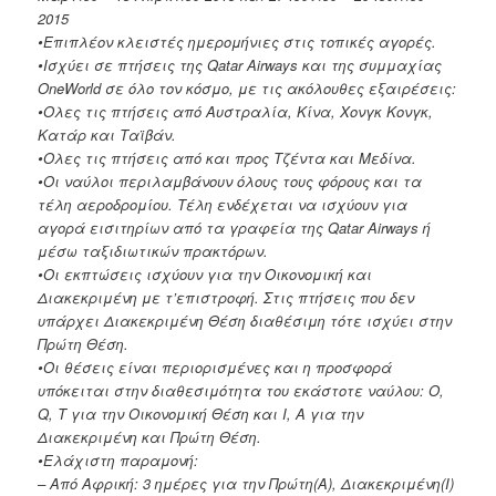
2015
•Επιπλέον κλειστές ημερομήνιες στις τοπικές αγορές.
•Ισχύει σε πτήσεις της Qatar Airways και της συμμαχίας
OneWorld σε όλο τον κόσμο, με τις ακόλουθες εξαιρέσεις:
•Ολες τις πτήσεις από Αυστραλία, Κίνα, Χονγκ Κονγκ,
Κατάρ και Ταϊβάν.
•Ολες τις πτήσεις από και προς Τζέντα και Μεδίνα.
•Οι ναύλοι περιλαμβάνουν όλους τους φόρους και τα
τέλη αεροδρομίου. Τέλη ενδέχεται να ισχύουν για
αγορά εισιτηρίων από τα γραφεία της Qatar Airways ή
μέσω ταξιδιωτικών πρακτόρων.
•Οι εκπτώσεις ισχύουν για την Οικονομική και
Διακεκριμένη με τ’επιστροφή. Στις πτήσεις που δεν
υπάρχει Διακεκριμένη Θέση διαθέσιμη τότε ισχύει στην
Πρώτη Θέση.
•Οι θέσεις είναι περιορισμένες και η προσφορά
υπόκειται στην διαθεσιμότητα του εκάστοτε ναύλου: Ο,
Q, Τ για την Οικονομική Θέση και Ι, Α για την
Διακεκριμένη και Πρώτη Θέση.
•Ελάχιστη παραμονή:
– Από Αφρική: 3 ημέρες για την Πρώτη(A), Διακεκριμένη(I)