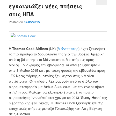
εγκαινιάζει νέες πτήσεις
στις ΗΠΑ
Posted on
07/05/2015
Η
Thomas
Cook Airlines
(
UK)
(
Μάντσεστερ
)
έχει ξεκινήσει
το πιό πρόσφατο δρομολόγιο της για την
Βόρεια
Αμερική
από τη βάση
της στο
Μάντσεστερ
.
Με πτήσεις
προς
Μαϊάμι
δύο φορές την εβδομάδα
οι οποίες ξεκινήσαν
στις
3 Μαΐου
2015
και
με
τρεις φορές την εβδομάδα
προς
JFK Νέας Υόρκης
οι οποίες ξεκινήσαν
στις 5 Μαΐου
αντίστοιχα
.
Οι
πτήσεις λειτουργούν
από το στόλο
του
αερομεταφορέα
με
Airbus
A330-200s
,
με
την
εναρκτήρια
πτήση προς
Μαϊάμι
να εξυπηρετείται με
το
πρώτο
αεροσκάφος
“ντυμένο” στα χρώματα
2013
“
Sunny Heart”
της
αεροπορικής εταιρείας
. Η
Thomas
Cook
ξεκίνησε
επίσης
εποχιακές
πτήσεις
μεταξύ Γλασκώβης
και Λας
Βέγκας
στις 4 Μαΐου
.