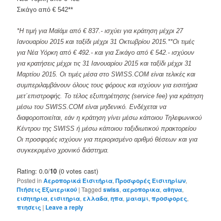
Σικάγο από € 542**
*Η τιμή για Μαϊάμι από € 837.- ισχύει για κράτηση μέχρι 27
Ιανουαρίου 2015 και ταξίδι μέχρι 31 Οκτωβρίου 2015.**Οι τιμές
για Νέα Υόρκη από € 492.- και για Σικάγο από € 542.- ισχύουν
για κρατήσεις μέχρι τις 31 Ιανουαρίου 2015 και ταξίδι μέχρι 31
Μαρτίου 2015. Οι τιμές μέσα στο SWISS.COM είναι τελικές και
συμπεριλαμβάνουν όλους τους φόρους και ισχύουν για εισιτήρια
μετ΄επιστροφής. Το τέλος εξυπηρέτησης (service fee) για κράτηση
μέσω του SWISS.COM είναι μηδενικό. Ενδέχεται να
διαφοροποιείται, εάν η κράτηση γίνει μέσω κάποιου Τηλεφωνικού
Κέντρου της SWISS ή μέσω κάποιου ταξιδιωτικού πρακτορείου
Οι προσφορές ισχύουν για περιορισμένο αριθμό θέσεων και για
συγκεκριμένο χρονικό διάστημα.
Rating: 0.0/
10
(0 votes cast)
Posted in
Αεροπορικά Εισιτήρια
,
Προσφορές Εισιτηρίων
,
Πτήσεις Εξωτερικού
|
Tagged
swiss
,
αεροπορικα
,
αθηνα
,
εισητηρια
,
εισιτηρια
,
ελλαδα
,
ηπα
,
μαιαμι
,
προσφορες
,
πτησεις
|
Leave a reply