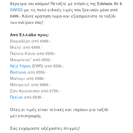
θέρετρα του κόσμου! Πετάξτε με πτήσεις της Edelweis Air &
SWISS
με τις πολύ ειδικές τιμές που ξεκινούν μόνο από
€499.- Κάντε κράτηση τώρα και εξασφαλίστε το ταξίδι
των ονείρων σας!
Από Ελλάδα προς:
Βαραδέρο από €499.-
Μαλέ από €499.-
Πούντα Κάνα από €500.-
Μαυρίκιος* από €500.-
Νέα Υόρκη
(EWR) από €556.-
Βοστώνη
από €556.-
Μαϊαμι από €586.-
Μόντρεαλ από €669.-
Σάν Φρανσισκο από €756.-
Πεκίνο
από €538.-
Όλες οι τιμές είναι τελικές και ισχύουν για ταξίδι
μετ΄επιστροφής.
Σας ευχόμαστε αξέχαστες στιγμές!