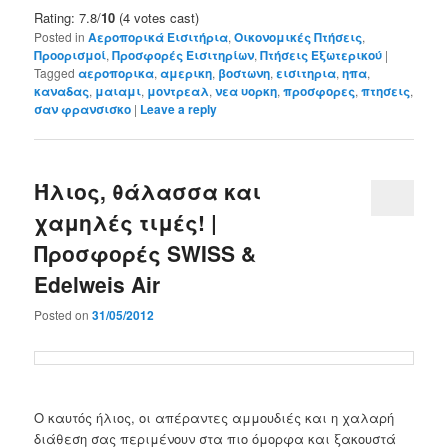
Rating: 7.8/
10
(4 votes cast)
Posted in
Αεροπορικά Εισιτήρια
,
Οικονομικές Πτήσεις
,
Προορισμοί
,
Προσφορές Εισιτηρίων
,
Πτήσεις Εξωτερικού
|
Tagged
αεροπορικα
,
αμερικη
,
βοστωνη
,
εισιτηρια
,
ηπα
,
καναδας
,
μαιαμι
,
μοντρεαλ
,
νεα υορκη
,
προσφορες
,
πτησεις
,
σαν φρανσισκο
|
Leave a reply
Ήλιος, θάλασσα και
χαμηλές τιμές! |
Προσφορές SWISS &
Edelweis Air
Posted on
31/05/2012
Ο καυτός ήλιος, οι απέραντες αμμουδιές και η χαλαρή
διάθεση σας περιμένουν στα πιο όμορφα και ξακουστά