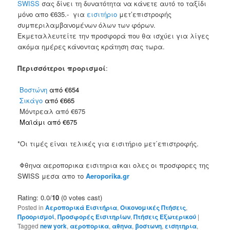
SWISS
σας δίνει τη δυνατότητα να κάνετε αυτό το ταξίδι
μόνο απο €635.-
για
εισιτήριο
μετ’επιστροφής
συμπεριλαμβανομένων όλων των φόρων.
Εκμεταλλευτείτε την προσφορά που θα ισχύει για λίγες
ακόμα ημέρες κάνοντας κράτηση σας τωρα.
Περισσότεροι προρισμοί
:
Βοστώνη
από €654
Σικάγο
από €665
Μόντρεαλ από €675
Μαϊάμι από €675
*Οι τιμές είναι τελικές για εισιτήριο μετ΄επιστροφής.
Φθηνα αεροπορικα εισιτηρια και ολες οι προσφορες της
SWISS μεσα απο το
Aeroporika.gr
Rating: 0.0/
10
(0 votes cast)
Posted in
Αεροπορικά Εισιτήρια
,
Οικονομικές Πτήσεις
,
Προορισμοί
,
Προσφορές Εισιτηρίων
,
Πτήσεις Εξωτερικού
|
Tagged
new york
,
αεροπορικα
,
αθηνα
,
βοστωνη
,
εισητηρια
,