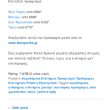
Επιλέξτε προορισμό:
Νέα Υόρκη
από €593*
Μαϊάμι
από €698*
Σαν Φρανσίσκο
από €723*
Τόκιο
από €773*
Αναζητηστε αυτην την προσφορα μεσα απο το
www.Aeroporika.gr
Σας ευχόμαστε Καλή Χρονιά γεμάτη αξέχαστες στιγμές
και πολλά ταξίδια!* Τελικες τιμες για εισιτηριο μετ’
επιστροφης.
Rating: 7.8/
10
(5 votes cast)
Posted in
Αεροπορικά Εισιτήρια
,
Προορισμοί
,
Προσφορές
Εισιτηρίων
,
Πτήσεις Εξωτερικού
|
Tagged
αεροπορικα
,
εισητηρια
,
εισιτηρια
,
μαιαμι
,
νεα υορκη
,
προσφορες
,
σαν
φρανσισκο
,
τοκιο
|
Leave a reply
Post
←
Older posts