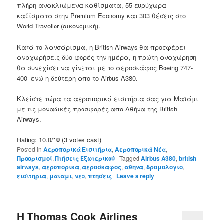
πλήρη
ανακλιώμενα καθίσματα,
55
ευρύχωρα
καθίσματα
στην
Premium Economy
και 303
θέσεις
στο
World
Traveller
(
οικονομική
)
.
Κατά το λανσάρισμα
,
η British Airways
θα προσφέρει
αναχωρήσεις
δύο φορές
την ημέρα,
η
πρώτη αναχώρηση
θα
συνεχίσει να γίνεται με το
αεροσκάφος
Boeing
747-
400
,
ενώ
η δεύτερη
απο το
Airbus A380
.
Κλείστε τώρα τα αεροπορικά εισιτήρια σας για Μαϊάμι
με τις μοναδικές προσφορές απο Αθήνα της British
Airways.
Rating: 10.0/
10
(3 votes cast)
Posted in
Αεροπορικά Εισιτήρια
,
Αεροπορικά Νέα
,
Προορισμοί
,
Πτήσεις Εξωτερικού
|
Tagged
Airbus A380
,
british
airways
,
αεροπορικα
,
αεροσκαφος
,
αθηνα
,
δρομολογιο
,
εισιτηρια
,
μαιαμι
,
νεο
,
πτησεις
|
Leave a reply
Η Thomas Cook Airlines