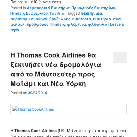
Rating: 10.0/
10
(1 vote cast)
Posted in
Αεροπορικά Εισιτήρια
,
Προσφορές Εισιτηρίων
,
Πτήσεις Εξωτερικού
,
Ταξίδια
|
Tagged
jetairfly
,
usa
,
αεροπορικα
,
αθηνα
,
βρυξελλες
,
εισητηρια
,
εισιτηρια
,
ηπα
,
μαιαμι
,
προσφορες
,
πτησεις
,
φλόριντα
,
φλώριντα
|
Leave a
reply
Η Thomas Cook Airlines θα
ξεκινήσει νέα δρομολόγια
από το Μάντσεστερ προς
Μαϊάμι και Νέα Υόρκη
Posted on
30/04/2014
Η
Thomas
Cook
Airlines
(
UK, Μάντσεστερ),
επιστρέφει
και
θα αρχίσει
τακτικές επιβατικές πτήσεις προς το
Διεθνές