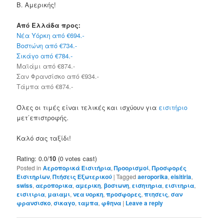
Β. Αμερικής!
Από Ελλάδα προς:
Νέα Υόρκη από €694.-
Βοστώνη από €734.-
Σικάγο από €784.-
Μαϊάμι από €874.-
Σαν Φρανσίσκο από €934.-
Τάμπα από €874.-
Όλες οι τιμές είναι τελικές και ισχύουν για
εισιτήριο
μετ΄επιστροφής.
Καλό σας ταξίδι!
Rating: 0.0/
10
(0 votes cast)
Posted in
Αεροπορικά Εισιτήρια
,
Προορισμοί
,
Προσφορές
Εισιτηρίων
,
Πτήσεις Εξωτερικού
|
Tagged
aeroporika
,
eisitiria
,
swiss
,
αεροπορικα
,
αμερικη
,
βοστωνη
,
εισητηρια
,
εισιτηρια
,
εισιτιρια
,
μαιαμι
,
νεα υορκη
,
προσφορες
,
πτησεις
,
σαν
φρανσισκο
,
σικαγο
,
ταμπα
,
φθηνα
|
Leave a reply