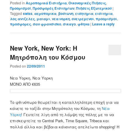
Posted in
Αεροπορικά Εισιτήρια
,
Οικονομικές Πτήσεις
,
Προορισμοί
,
Προσφορές Εισιτηρίων
,
Πτήσεις Εξωτερικού
|
Tagged
swiss
,
αεροπορικα
,
βοστωνη
,
εισητηρια
,
εισιτηρια
,
λος αντζελες
,
μαιαμι
,
νεα υορκη
,
ονειρεμενοι
,
προορισμοι
,
προσφορες
,
σαν φρανσισκο
,
σικαγο
,
φθηνα
|
Leave a reply
New York, New York: Η
Μητρόπολη του Κόσμου
Posted on
22/09/2011
Νεα Υορκη, Νεα Υορκη
ΜΟΝΟ ΑΠΟ €635
Το φθινόπωρο θεωρείται η καταλληλότερη εποχή για να
κάνετε το ταξίδι στην Μητρόπολη του Κόσμου, τη
Νέα
Υόρκη
! Γευτείτε λίγη από τη λάμψη της πόλης με το να
επισκεφτείτε το Central Park, Time Square, Tribeca και
πολλά άλλα και βέβαια κάνοντας ατελείωτο shopping! Η