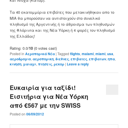
και Ντόχα (Κατάρ).
Τα 40 εκατομμύρια επιβάτες που μετακινήθηκαν απο το
ΜΙΑ θα μπορούσαν να αντιστοιχούν στο συνολικό
πληθυσμό της Αργεντινής ή το άθροισμα των πληθυσμών
της Φλόριντα και της Νέα Υόρκη ή 4 φορές τον πληθυσμό
της Ελλάδας!
Rating: 0.0/
10
(0 votes cast)
Posted in
Αεροπορικά Νέα
|
Tagged
flights
,
maiami
,
miami
,
usa
,
αεροδρομιο
,
αεροπορικη
,
διεθνες
,
επιβατες
,
επιβατων
,
ηπα
,
κινηση
,
μαιαμι
,
πτησεις
,
ρεκορ
|
Leave a reply
Ευκαιρία για ταξίδι!
Εισιτήρια για Νέα Υόρκη
από €567 με την SWISS
Posted on
06/09/2012