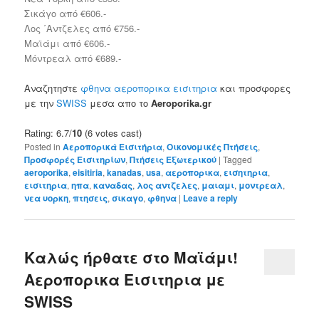
Σικάγο από €606.-
Λος ΄Αντζελες από €756.-
Μαϊάμι από €606.-
Μόντρεαλ από €689.-
Αναζητηστε
φθηνα αεροπορικα εισιτηρια
και προσφορες
με την
SWISS
μεσα απο το
Aeroporika.gr
Rating: 6.7/
10
(6 votes cast)
Posted in
Αεροπορικά Εισιτήρια
,
Οικονομικές Πτήσεις
,
Προσφορές Εισιτηρίων
,
Πτήσεις Εξωτερικού
|
Tagged
aeroporika
,
eisitiria
,
kanadas
,
usa
,
αεροπορικα
,
εισητηρια
,
εισιτηρια
,
ηπα
,
καναδας
,
λος αντζελες
,
μαιαμι
,
μοντρεαλ
,
νεα υορκη
,
πτησεις
,
σικαγο
,
φθηνα
|
Leave a reply
Καλώς ήρθατε στο Μαϊάμι!
Αεροπορικα Εισιτηρια με
SWISS