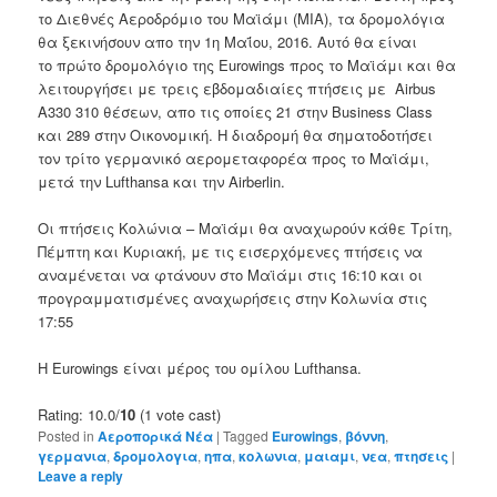
το
Διεθνές
Αεροδρόμιο του Μαϊάμι (MIA), τα δρομολόγια
θα ξεκινήσουν απο την
1η Μαΐου
,
2016.
Αυτό θα είναι
το πρώτο δρομολόγιο της Eurowings προς το
Μαϊάμι
και θα
λειτουργήσει με
τρεις εβδομαδιαίες
πτήσεις με
Airbus
A330
310 θέσεων
,
απο τις οποίες 21 στην Business Class
και
289
στην Οικονομική
.
Η διαδρομή
θα
σηματοδοτήσει
τον τρίτο
γερμανικό αερομεταφορέα προς το Μαϊάμι
,
μετά την
Lufthansa και
την A
irberlin.
Οι πτήσεις
Κολώνια –
Μαϊάμι
θα αναχωρούν
κάθε Τρίτη
,
Πέμπτη και Κυριακή
,
με τις
εισερχόμενες πτήσεις
να
αναμένεται να φτάνουν στο
Μαϊάμι
στις
16:10
και
οι
προγραμματισμένες αναχωρήσεις
στην
Κολωνία
στις
17:55
Η Eurowings
είναι
μέρος
του ομίλου Lufthansa.
Rating: 10.0/
10
(1 vote cast)
Posted in
Αεροπορικά Νέα
|
Tagged
Eurowings
,
βόννη
,
γερμανια
,
δρομολογια
,
ηπα
,
κολωνια
,
μαιαμι
,
νεα
,
πτησεις
|
Leave a reply