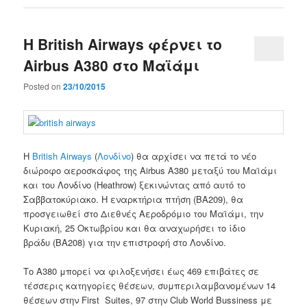
Η British Airways φέρνει το
Airbus A380 στο Μαϊάμι
Posted on
23/10/2015
Η
British Airways
(
Λονδίνο
)
θα
αρχίσει να πετά
το
νέο
διώροφο
αεροσκάφος της Airbus A380
μεταξύ
του Μαϊάμι
και του Λονδίνο
(
Heathrow) ξεκινώντας από
αυτό το
Σαββατοκύριακο
.
Η εναρκτήρια
πτήση (
BA209)
,
θα
προσγειωθεί στο
Διεθνές Αεροδρόμιο
του Μαϊάμι
, την
Κυριακή,
25 Οκτωβρίου και
θα αναχωρήσει
το ίδιο
βράδυ
(
BA208) για την επιστροφή στο Λονδίνο.
Το
A380
μπορεί να φιλοξενήσει έως
469
επιβάτες
σε
τέσσερις
κατηγορίες θέσεων
,
συμπεριλαμβανομένων
14
θέσεων στην First
Suites,
97
στην
Club World
Bussiness
με