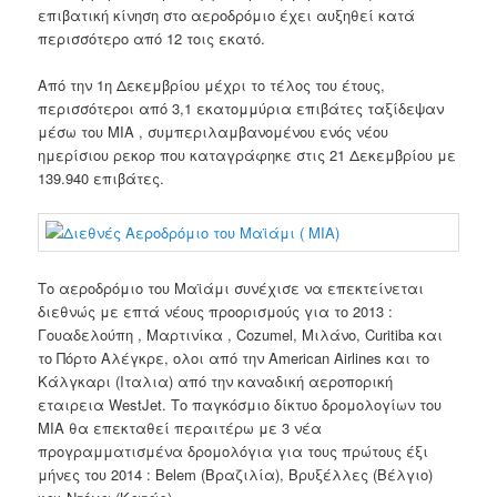
επιβατική κίνηση στο αεροδρόμιο έχει αυξηθεί κατά
περισσότερο από 12 τοις εκατό.
Από την 1η Δεκεμβρίου μέχρι το τέλος του έτους,
περισσότεροι από 3,1 εκατομμύρια επιβάτες ταξίδεψαν
μέσω του MIA , συμπεριλαμβανομένου ενός νέου
ημερίσιου ρεκορ που καταγράφηκε στις 21 Δεκεμβρίου με
139.940 επιβάτες.
Το αεροδρόμιο του Μαϊάμι συνέχισε να επεκτείνεται
διεθνώς με επτά νέους προορισμούς για το 2013 :
Γουαδελούπη , Μαρτινίκα , Cozumel, Μιλάνο, Curitiba και
το Πόρτο Αλέγκρε, ολοι από την American Airlines και το
Κάλγκαρι (Ιταλια) από την καναδική αεροπορική
εταιρεια WestJet. Το παγκόσμιο δίκτυο δρομολογίων του
MIA θα επεκταθεί περαιτέρω με 3 νέα
προγραμματισμένα δρομολόγια για τους πρώτους έξι
μήνες του 2014 : Belem (Βραζιλία), Βρυξέλλες (Βέλγιο)