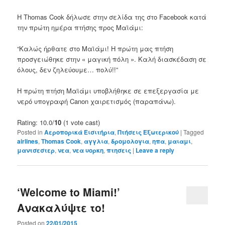
Η Thomas
Cook
δήλωσε
στην σελίδα της
στο Facebook
κατά
την πρώτη ημέρα πτήσης προς
Μαϊάμι:
“
Καλώς ήρθατε στο
Μαϊάμι
!
Η πρώτη μας
πτήση
προσγειώθηκε
στην
«
μαγική πόλη
»
.
Καλή διασκέδαση
σε
όλους
,
δεν
ζηλεύουμε
…
πολύ
!!
”
Η πρώτη πτήση
Μαϊάμι
υποβλήθηκε σε επεξεργασία με
νερό
υπογραφή
Canon
χαιρετισμός
(
παραπάνω).
Rating: 10.0/
10
(1 vote cast)
Posted in
Αεροπορικά Εισιτήρια
,
Πτήσεις Εξωτερικού
|
Tagged
airlines
,
Thomas Cook
,
αγγλια
,
δρομολογια
,
ηπα
,
μαιαμι
,
μαντσεστερ
,
νεα
,
νεα υορκη
,
πτησεις
|
Leave a reply
‘Welcome to Miami!’
Ανακαλύψτε το!
Posted on
22/01/2015