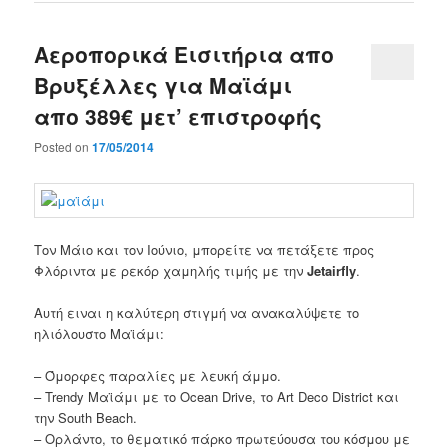
Αεροπορικά Εισιτήρια απο
Βρυξέλλες για Μαϊάμι
απο 389€ μετ’ επιστροφής
Posted on
17/05/2014
Τον Μάιο
και τον Ιούνιο
, μπορείτε να
πετάξετε προς
Φλόριντα
με
ρεκόρ
χαμηλής τιμής με την
Jetairfly
.
Αυτή ειναι η καλύτερη στιγμή να α
νακαλύψετε
το
ηλιόλουστο Μαϊάμι
:
–
Όμορφες παραλίες
με λευκή άμμο
.
–
Trendy
Μαϊάμι
με
το
Ocean Drive
,
το
Art
Deco District
και
την
South Beach
.
– Ορλάντο,
το θεματικό πάρκο
πρωτεύουσα του κόσμου
με