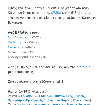
Εμείς σας δίνουμε την τιμή, εσείς βάζετε τη διάθεση!
Κάντε κράτηση τώρα με την
SWISS
και ταξιδέψτε μέχρι
και τον Μάρτιο 2013 σε μία από τις μοναδικές πόλεις στη
Β. Αμερική.
Από Ελλάδα προς:
Νέα Υόρκη
από €567.-
Βοστώνη
από €596.-
Σικάγο
από €626.-
Μαϊάμι από €680.-
Σαν Φρανσίσκο από €716.-
Όλες οι τιμές είναι τελικές και ισχύουν για
εισιτήριο
μετ’ επιστροφής.
Σας ευχόμαστε ένα αξέχαστο ταξίδι!
Rating: 0.0/
10
(0 votes cast)
Posted in
Αεροπορικά Εισιτήρια
,
Οικονομικές Πτήσεις
,
Προορισμοί
,
Προσφορές Εισιτηρίων
,
Πτήσεις Εξωτερικού
|
Tagged
swiss
,
usa
,
αεροπορικα
,
αμερικη
,
βορεια
,
βοστωνη
,