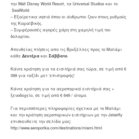
την
Walt
Disney
World Resort
, τα
Universal Studios
και το
SeaWorld
– Ε
ξαίρετικα
νησιά
όπου οι άνθρωποι ζουν
στους ρυθμούς
της Καραϊβικής
.
– Συμφέρουσές
αγορές
χάρη στη χαμηλή
τιμή του
δολαρίου
.
Απευθείας
πτήσεις
απο τις Βρυξέλλες προς
το Μαϊάμι
κάθε
Δευτέρα
και
Σάββατο
.
Κάντε κράτηση για
τα εισιτήριά σας
τώρα
,
σε τιμή
από
€
399
για
ταξίδι μετ ‘επιστροφής
!
Κάντε κράτηση για
τα αεροπορικά εισιτήριά σας
+
ξενοδοχείο
,
σε τιμή
από
€ 649 / άτομο.
Για περισσότερες πληροφορίες σχετικα με το Μαϊάμι
και την κράτηση αεροπορικών εισιτήριων με την Jetairfly
επισκευθειτε την σελίδα μας:
http://www.aeroporika.com/destinations/miami.html