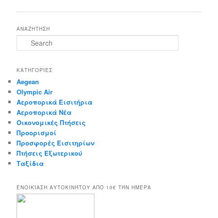
navigation
ΑΝΑΖΗΤΗΣΗ
S
e
a
r
ΚΑΤΗΓΟΡΊΕΣ
c
Aegean
h
Olympic Air
Αεροπορικά Εισιτήρια
Αεροπορικά Νέα
Οικονομικές Πτήσεις
Προορισμοί
Προσφορές Εισιτηρίων
Πτήσεις Εξωτερικού
Ταξίδια
ΕΝΟΙΚΊΑΣΗ ΑΥΤΟΚΙΝΉΤΟΥ ΑΠΌ 10€ ΤΉΝ ΗΜΈΡΑ