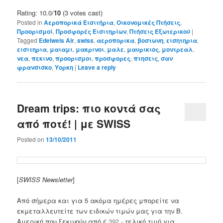
Rating: 10.0/
10
(3 votes cast)
Posted in
Αεροπορικά Εισιτήρια
,
Οικονομικές Πτήσεις
,
Προορισμοί
,
Προσφορές Εισιτηρίων
,
Πτήσεις Εξωτερικού
|
Tagged
Edelweis Air
,
swiss
,
αεροπορικα
,
βοστωνη
,
εισητηρια
,
εισιτηρια
,
μαιαμι
,
μακρινοι
,
μαλε
,
μαυρικιος
,
μοντρεαλ
,
νεα
,
πεκινο
,
προορισμοι
,
προσφορες
,
πτησεις
,
σαν
φρανσισκο
,
Υορκη
|
Leave a reply
Dream trips: πιο κοντά σας
από ποτέ! | με SWISS
Posted on
13/10/2011
[
SWISS Newsletter
]
Από σήμερα και για 5 ακόμα ημέρες μπορείτε να
εκμεταλλευτείτε των ειδικών τιμών μας για την Β.
Αμερική που ξεκινούν από
€ 392.-
τελική τιμή για