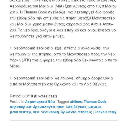
Αεροδρόμιο του Μαϊάμι
(
MIA)
ξεκινώντας απο τις
3 Μαΐου
2015
. Η
Thomas
Cook
σχεδιάζει να
λειτουργεί
δύο φορές
την εβδομάδα
την
απ’ευθείας πτήση
μεταξύ Μάντσεστερ
και
Μαϊάμι
χρησιμοποιώντας
αεροσκάφος
Airbus
A330
–
200
.
Το νέο δρομολόγιο ειναι εποχικό
και
αναμένεται να
λειτουργήσει
για οκτώ μήνες
.
Η αεροπορική εταιρεία
έχει
επίσης
ανακοινώσει την
λειτουργία της πτήσης
από το Μάντσεστερ
προς την Νέα
Υόρκη (
JFK) τρεις
φορές
την εβδομάδα
ξεκινώντας απο
το
Μάιο
.
Η αεροπορική εταιρεία
λειτουργεί σήμερα
δρομολόγια
από το Μάντσεστερ
στο Ορλάντο
και το Λας Βέγκας
.
Rating: 0.0/
10
(0 votes cast)
Posted in
Αεροπορικά Νέα
|
Tagged
airlines
,
Thomas Cook
,
αεροπορικα
,
δρομολογια
,
ηπα
,
λας βέγκας
,
μαιαμι
,
μαντσεστερ
,
νεα
,
νεα υορκη
,
Ορλάντο
,
πτησεις
|
Leave a reply