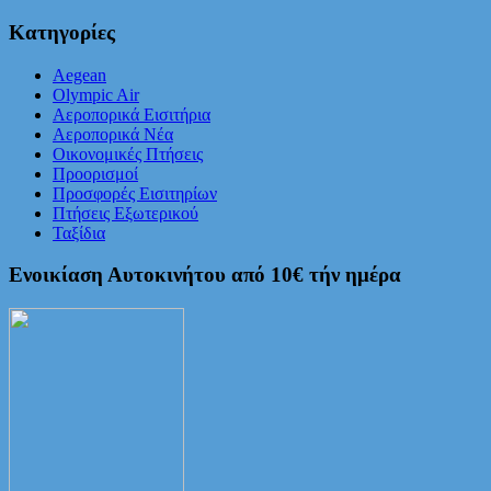
Κατηγορίες
Aegean
Olympic Air
Αεροπορικά Εισιτήρια
Αεροπορικά Νέα
Οικονομικές Πτήσεις
Προορισμοί
Προσφορές Εισιτηρίων
Πτήσεις Εξωτερικού
Ταξίδια
Ενοικίαση Αυτοκινήτου από 10€ τήν ημέρα