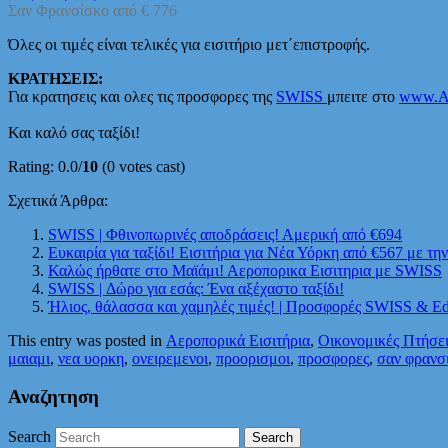
Σαν Φρανσίσκο από € 776
Όλες οι τιμές είναι τελικές για εισιτήριο μετ΄επιστροφής.
ΚΡΑΤΗΣΕΙΣ:
Για κρατησεις και ολες τις προσφορες της
SWISS
μπειτε στο
www.Ae
Και καλό σας ταξίδι!
Rating: 0.0/
10
(0 votes cast)
Σχετικά Άρθρα:
SWISS | Φθινοπωρινές αποδράσεις! Αμερική από €694
Ευκαιρία για ταξίδι! Εισιτήρια για Νέα Υόρκη από €567 με τ
Καλώς ήρθατε στο Μαϊάμι! Αεροπορικα Εισιτηρια με SWISS
SWISS | Δώρο για εσάς: Ένα αξέχαστο ταξίδι!
Ήλιος, θάλασσα και χαμηλές τιμές! | Προσφορές SWISS & Ed
This entry was posted in
Αεροπορικά Εισιτήρια
,
Οικονομικές Πτήσει
μαιαμι
,
νεα υορκη
,
ονειρεμενοι
,
προορισμοι
,
προσφορες
,
σαν φρανσ
Αναζητηση
Search