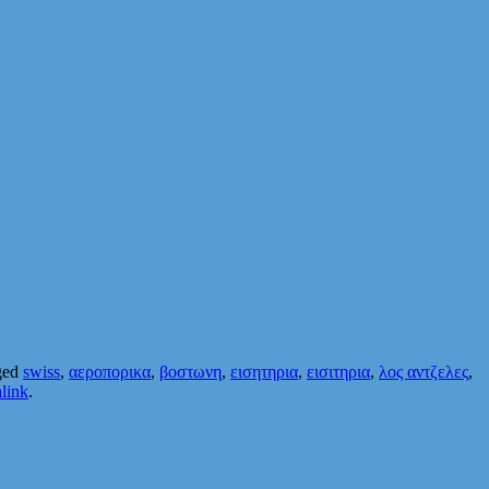
ged
swiss
,
αεροπορικα
,
βοστωνη
,
εισητηρια
,
εισιτηρια
,
λος αντζελες
,
link
.