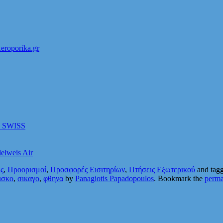
roporika.gr
ην SWISS
elweis Air
ς
,
Προορισμοί
,
Προσφορές Εισιτηρίων
,
Πτήσεις Εξωτερικού
and tag
ισκο
,
σικαγο
,
φθηνα
by
Panagiotis Papadopoulos
. Bookmark the
perma