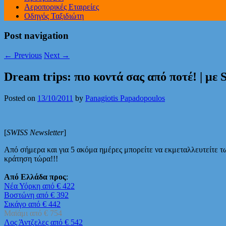
Αεροπορικές Εταιρείες
Οδηγός Ταξιδιώτη
Post navigation
←
Previous
Next
→
Dream trips: πιο κοντά σας από ποτέ! | με
Posted on
13/10/2011
by
Panagiotis Papadopoulos
[
SWISS Newsletter
]
Από σήμερα και για 5 ακόμα ημέρες μπορείτε να εκμεταλλευτείτε τ
κράτηση τώρα!!!
Από Ελλάδα προς
:
Νέα Υόρκη από € 422
Βοστώνη από € 392
Σικάγο από € 442
Μαϊάμι από € 754
Λος Άντζελες από € 542