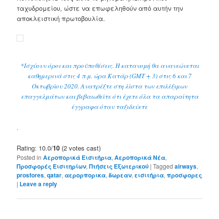
ταχυδρομείου, ώστε να επωφεληθούν από αυτήν την
αποκλειστική πρωτοβουλία.
*Ισχύουν όροι και προϋποθέσεις. Η κατανομή θα ανανεώνεται
καθημερινά στις 4 π.μ. ώρα Κατάρ (GMT + 3) στις 6 και 7
Οκτωβρίου 2020. Ανατρέξτε στη λίστα των επιλέξιμων
επαγγελμάτων και βεβαιωθείτε ότι έχετε όλα τα απαραίτητα
έγγραφα όταν ταξιδεύετε
.
Rating: 10.0/
10
(2 votes cast)
Posted in
Αεροπορικά Εισιτήρια
,
Αεροπορικά Νέα
,
Προσφορές Εισιτηρίων
,
Πτήσεις Εξωτερικού
|
Tagged
airways
,
prosfores
,
qatar
,
αερορπορικα
,
δωρεαν
,
εισιτήρια
,
προσφορες
|
Leave a reply