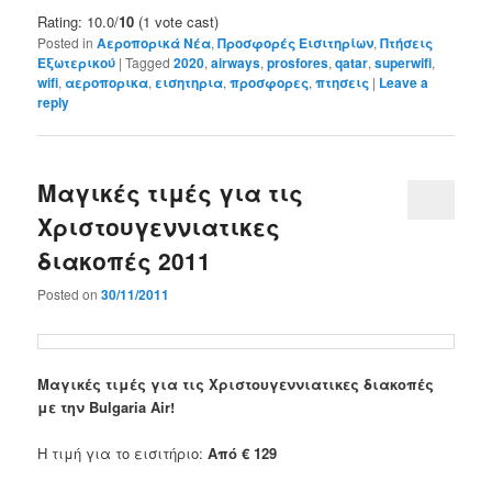
Rating: 10.0/
10
(1 vote cast)
Posted in
Αεροπορικά Νέα
,
Προσφορές Εισιτηρίων
,
Πτήσεις
Εξωτερικού
|
Tagged
2020
,
airways
,
prosfores
,
qatar
,
superwifi
,
wifi
,
αεροπορικα
,
εισητηρια
,
προσφορες
,
πτησεις
|
Leave a
reply
Μαγικές τιμές για τις
Χριστουγεννιατικες
διακοπές 2011
Posted on
30/11/2011
Μαγικές τιμές για τις Χριστουγεννιατικες διακοπές
με την Bulgaria Air!
Η τιμή για το εισιτήριο:
Από € 129