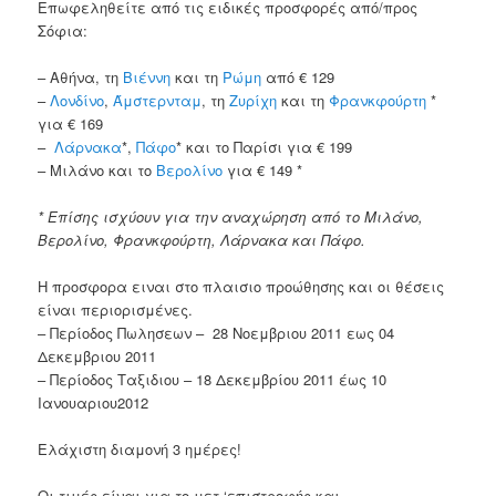
Επωφεληθείτε από τις ειδικές προσφορές από/προς
Σόφια:
– Αθήνα, τη
Βιέννη
και τη
Ρώμη
από € 129
–
Λονδίνο
,
Άμστερνταμ
, τη
Ζυρίχη
και τη
Φρανκφούρτη
*
για € 169
–
Λάρνακα
*,
Πάφο
* και το Παρίσι για € 199
– Μιλάνο και το
Βερολίνο
για € 149 *
* Επίσης ισχύουν για την αναχώρηση από το Μιλάνο,
Βερολίνο, Φρανκφούρτη, Λάρνακα και Πάφο.
Η προσφορα ειναι στο πλαισιο προώθησης και οι θέσεις
είναι περιορισμένες.
– Περίοδος Πωλησεων – 28 Νοεμβριου 2011 εως 04
Δεκεμβριου 2011
– Περίοδος Ταξιδιου – 18 Δεκεμβρίου 2011 έως 10
Ιανουαριου2012
Ελάχιστη διαμονή 3 ημέρες!
Οι τιμές είναι για το μετ ‘επιστροφής και