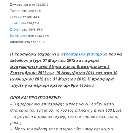
Σιγκαπουρη απο 769,53 €
Ταϊπει απο 829,50 €
Σεουλ απο 890,44 €
Τοκϋο
απο 890,25 €
Συδνεϋ
απο 1048,49 €
Μελβουρνη
απο 1033,11 €
Auckland απο 1157,58 €
Η προσφορα ισχυει για
αεροπορικα εισιτηρια
που θα
εκδοθουν μεχρι 31 Μαρτιου 2012 και αφορα
αναχωρησεις απο Αθηνα για το διαστημα απο 1
Σεπτεμβριου 2011 εως 19 Δεκεμβριου 2011 και απο 10
Ιανουαριου 2012 εως 31 Μαρτιου 2012. Η προσφορα
ισχυει για περιορισμενο αριθμο θεσεων.
ΟΡΟΙ ΚΑΙ ΠΡΟΥΠΟΘΕΣΕΙΣ:
– Η ημερομηνια επιστροφης μπορε να αλλαξει μεσα
στα ορια του ταξιδιου, το κοστος αλλαγης ειναι 100 EUR.
– Η μεγιστη διαρκεια ισχυης του εισιτηριου ειναι τρεις
μηνες.
– Μετα την εκδοση του ειστηριου δεν υπαρχει καμια