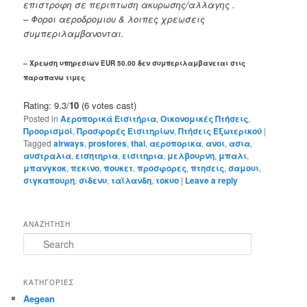
επιστροφη σε περιπτωση ακυρωσης/αλλαγης .
– Φοροι αεροδρομιου & λοιπες χρεωσεις
συμπεριλαμβανονται.
– Χρεωση υπηρεσιων EUR 50.00 δεν συμπεριλαμβανεται στις
παραπανω τιμες
Rating: 9.3/
10
(6 votes cast)
Posted in
Αεροπορικά Εισιτήρια
,
Οικονομικές Πτήσεις
,
Προορισμοί
,
Προσφορές Εισιτηρίων
,
Πτήσεις Εξωτερικού
|
Tagged
airways
,
prosfores
,
thai
,
αεροπορικα
,
ανοι
,
ασια
,
αυστραλια
,
εισητηρια
,
εισιτηρια
,
μελβουρνη
,
μπαλι
,
μπανγκοκ
,
πεκινο
,
πουκετ
,
προσφορες
,
πτησεις
,
σαμουι
,
σιγκαπουρη
,
σιδενυ
,
ταϊλανδη
,
τοκυο
|
Leave a reply
ΑΝΑΖΗΤΗΣΗ
S
e
a
r
ΚΑΤΗΓΟΡΊΕΣ
c
Aegean
h