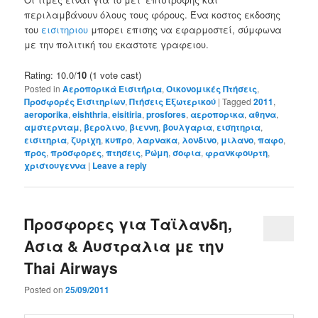
περιλαμβάνουν όλους τους φόρους. Ένα κοστος εκδοσης
του
εισιτηριου
μπορει επισης να εφαρμοστεί, σύμφωνα
με την πολιτική του εκαστοτε γραφειου.
Rating: 10.0/
10
(1 vote cast)
Posted in
Αεροπορικά Εισιτήρια
,
Οικονομικές Πτήσεις
,
Προσφορές Εισιτηρίων
,
Πτήσεις Εξωτερικού
|
Tagged
2011
,
aeroporika
,
eishthria
,
eisitiria
,
prosfores
,
αεροπορικα
,
αθηνα
,
αμστερνταμ
,
βερολινο
,
βιεννη
,
βουλγαρια
,
εισητηρια
,
εισιτηρια
,
ζυριχη
,
κυπρο
,
λαρνακα
,
λονδινο
,
μιλανο
,
παφο
,
προς
,
προσφορες
,
πτησεις
,
Ρώμη
,
σοφια
,
φρανκφουρτη
,
χριστουγεννα
|
Leave a reply
Προσφορες για Ταϊλανδη,
Ασια & Αυστραλια με την
Thai Airways
Posted on
25/09/2011