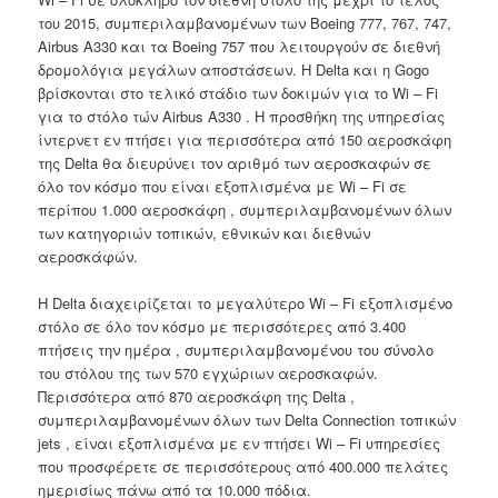
του 2015, συμπεριλαμβανομένων των Boeing 777, 767, 747,
Airbus A330 και τα Boeing 757 που λειτουργούν σε διεθνή
δρομολόγια μεγάλων αποστάσεων. Η Delta και η Gogo
βρίσκονται στο τελικό στάδιο των δοκιμών για το Wi – Fi
για το στόλο τών Airbus A330 . Η προσθήκη της υπηρεσίας
ίντερνετ εν πτήσει για περισσότερα από 150 αεροσκάφη
της Delta θα διευρύνει τον αριθμό των αεροσκαφών σε
όλο τον κόσμο που είναι εξοπλισμένα με Wi – Fi σε
περίπου 1.000 αεροσκάφη , συμπεριλαμβανομένων όλων
των κατηγοριών τοπικών, εθνικών και διεθνών
αεροσκάφών.
Η Delta διαχειρίζεται το μεγαλύτερο Wi – Fi εξοπλισμένο
στόλο σε όλο τον κόσμο με περισσότερες από 3.400
πτήσεις την ημέρα , συμπεριλαμβανομένου του σύνολο
του στόλου της των 570 εγχώριων αεροσκαφών.
Περισσότερα από 870 αεροσκάφη της Delta ,
συμπεριλαμβανομένων όλων των Delta Connection τοπικών
jets , είναι εξοπλισμένα με εν πτήσει Wi – Fi υπηρεσίες
που προσφέρετε σε περισσότερους από 400.000 πελάτες
ημερισίως πάνω από τα 10.000 πόδια.