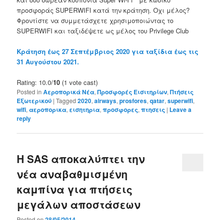
προσφοράς SUPERWIFI κατά την κράτηση. Οχι μέλος?
Φροντίστε να συμμετάσχετε χρησιμοποιώντας το
SUPERWIFI και ταξιδέψετε ως μέλος του Privilege Club
Κράτηση έως 27 Σεπτέμβριος 2020 για ταξίδια έως τις
31 Αυγούστου 2021.
Rating: 10.0/
10
(1 vote cast)
Posted in
Αεροπορικά Νέα
,
Προσφορές Εισιτηρίων
,
Πτήσεις
Εξωτερικού
|
Tagged
2020
,
airways
,
prosfores
,
qatar
,
superwifi
,
wifi
,
αεροπορικα
,
εισητηρια
,
προσφορες
,
πτησεις
|
Leave a
reply
Η SAS αποκαλύπτει την
νέα αναβαθμισμένη
καμπίνα για πτήσεις
μεγάλων αποστάσεων
Posted on
28/05/2014