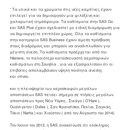
” Τα υλικά και τα χρώματα στις νέες καμπίνες έχουν
επιλεγεί για να δημιουργούν μια φιλόξενη και
χαλαρωτική ατμόσφαιρα.
Τα καθίσματα στην SAS Go
και SAS Plus έχουν σχεδιαστεί με ειδική διαμόρφωση για
να δημιουργείτε επιπλέον χώρος.
Όλα τα καθίσματα
στην κατηγορία SAS Business έχουν άμεση πρόσβαση
στους διαδρόμους και μπορούν να αναδιπλωθούν για
μέγιστη άνεση.
Τα καθίσματα προέρχεται από την
Hästens, το παλαιότερο κατασκευαστή αεροπορικών
καθισμάτων στη Σουηδία , για να εξασφαλίσουν ότι οι
επιβάτες απολαμβάνουν υψηλή ποιότητα άνεσης
και ύπνου.
και η πλειοψηφία των αεροσκαφών μεγάλων
αποστάσεων
SAS πετάει σήμερα σε πτήσεις μεγάλων
αποστάσεων προς Νέα Υόρκη , Σικάγο ( O’Hare ),
Ουάσιγκτον ( Dulles ), Σαν Φρανσίσκο, Πεκίνο, Σαγκάη,
Τόκιο ( Narita ) και Χιούστον ( από τον Αύγουστο του 2014).
Τον Ιούνιο του 2013, η SAS ανακοίνωσε ότι ολόκληρος