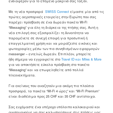
ενδιαφέρον για το επόμενο μακρινό σας ταξίδι.
Με τη νέα προσφορά
SWISS Connect
είμαστε μία από τις
πρώτες αεροπορικές εταιρείες στην Ευρώπη που σας
παρέχει πρόσβαση σε ένα δωρεάν πακέτο Wi-Fi
“Messaging” για όλη τη διάρκεια της πτήσης σας. Αυτή η
νέα επιλογή σας εξασφαλίζει τη δυνατότητα να
παραμένετε σε συνεχή επαφή για προσωπική ή
επαγγελματική χρήση και να μοιράζεστε εικόνες και
φωτογραφίες μέσω των πιο συνηθισμένων εφαρμογών
messenger – εντελώς δωρεάν. ​Επιπλέον, μπορείτε
ήδη σήμερα να εγγραφείτε στο
Travel ID και Miles & More
για να αποκτήσετε εύκολα πρόσβαση στο πακέτο
“Messaging” και να επωφεληθείτε από πολλά
πλεονεκτήματα.
Για εκείνους που αναζητούν μια ακόμη πιο πλούσια
προσφορά, τα πακέτα “Wi-Fi 4 ώρες” και “Wi-Fi Premium”
είναι διαθέσιμα προς 25 CHF και 35 CHF αντίστοιχα.
Σας ευχόμαστε ένα υπέροχο υπόλοιπο καλοκαιριού και
ανυπομονούμε να σας καλωσορίσουμε στις πτήσεις μας.