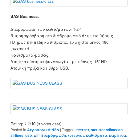
SAS
Business:
Διαμόρφωση των καθισμάτων
:
1-2-1
Άμεση πρόσβαση
στο
διάδρομο
από
όλες τις θέσεις
Πλήρως
επίπεδη
καθίσματα,
ελάχιστο μήκος
196
εκατοστά
Κ
αθίσματα-
μασάζ
Ατομικό
σύστημα ψυχαγωγίας με
οθόνες
15
”
HD
Ατομική
πρίζα
και θύρα USB
.
Rating: 7.7/
10
(3 votes cast)
Posted in
Αεροπορικά Νέα
|
Tagged
internet
,
sas
,
scandinavian
airlines
,
usb
,
wifi
,
διαμόρφωση
,
ιντερνετ
,
καθισματα
,
καμπινα
,