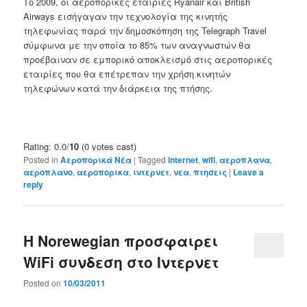
Το 2009, οι αεροπορικές εταιρίες Ryanair και British
Airways εισήγαγαν την τεχνολογία της κινητής
τηλεφωνίας παρά την δημοσκόπηση της Telegraph Travel
σύμφωνα με την οποία το 85% των αναγνωστών θα
προέβαιναν σε εμπορικό αποκλεισμό στις αεροπορικές
εταιρίες που θα επέτρεπαν την χρήση κινητών
τηλεφώνων κατά την διάρκεια της πτήσης.
Rating: 0.0/
10
(0 votes cast)
Posted in
Αεροπορικά Νέα
|
Tagged
internet
,
wifi
,
αεροπλανα
,
αεροπλανο
,
αεροπορικα
,
ιντερνετ
,
νεα
,
πτησεις
|
Leave a
reply
Η Norewegian προσφαιρει
WiFi συνδεση στο Ιντερνετ
Posted on
10/03/2011