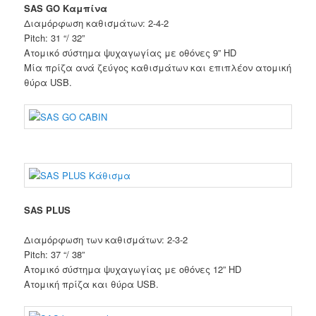
SAS GO Καμπίνα
Διαμόρφωση καθισμάτων
:
2-4-2
Pitch
:
31
“
/
32
”
Ατομικό σύστημα
ψυχαγωγίας με
οθόνες
9
”
HD
Μία
πρίζα
ανά ζεύγος
καθισμάτων και επιπλέον
ατομική
θύρα
USB
.
SAS PLUS
Διαμόρφωση των καθισμάτων
:
2-3-2
Pitch
:
37
“
/
38
”
Ατομικό
σύστημα ψυχαγωγίας με
οθόνες
12
”
HD
Ατομική
πρίζα
και θύρα USB
.