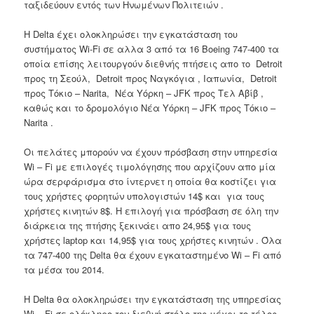
ταξιδεύουν εντός των Ηνωμένων Πολιτειών .
Η Delta έχει ολοκληρώσει την εγκατάσταση του
συστήματος Wi-Fi σε αλλα 3 από τα 16 Boeing 747-400 τα
οποία επίσης λειτουργούν διεθνής πτήσεις απο το Detroit
προς τη Σεούλ, Detroit προς Ναγκόγια , Ιαπωνία, Detroit
προς Τόκιο – Narita, Νέα Υόρκη – JFK προς Τελ Αβίβ ,
καθώς και το δρομολόγιο Νέα Υόρκη – JFK προς Τόκιο –
Narita .
Οι πελάτες μπορούν να έχουν πρόσβαση στην υπηρεσία
Wi – Fi με επιλογές τιμολόγησης που αρχίζουν απο μία
ώρα σερφάρισμα στο ίντερνετ η οποία θα κοστίζει για
τους χρήστες φορητών υπολογιστών 14$ και για τους
χρήστες κινητών 8$. Η επιλογή για πρόσβαση σε όλη την
διάρκεια της πτήσης ξεκινάει απο 24,95$ για τους
χρήστες laptop και 14,95$ για τους χρήστες κινητών . Όλα
τα 747-400 της Delta θα έχουν εγκαταστημένο Wi – Fi από
τα μέσα του 2014.
Η Delta θα ολοκληρώσει την εγκατάσταση της υπηρεσίας
Wi – Fi σε ολόκληρο τον διεθνή στόλο της μέχρι το τέλος