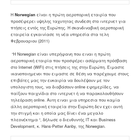
Η
Norwegian
είναι η πρώτη αεροπορική εταιρία που
προσέφερει υψηλης ταχυτητας συνδεση στο ιντερνετ για
πτήσεις εντός της Ευρώπης. Η σκανδιναβική αεροπορική
εταιρεία εγκαινίασε τη νέα υπηρεσία στα τελη
Φεβρουαριου (2011)
“Η Norwegian είναι υπερήφανη που ειναι η πρώτη
αεροπορική εταιρία που προσφέρει ασύρματη πρόσβαση
στο Internet (WiFi) στις πτήσεις της στην Ευρώπη. Ειμαστε
ικανοποιημενοι που ειμαστε σε θέση να παρέχουμε στους
επιβάτες μας την ευκαιρία να δουλέψουν με τον
υπολογιστη τους, να διαβάσουν online εφημερίδες, να
παίξουν παιχνίδια στο ιντερνετ ή να παρακολουθήσουν
τηλεόραση online. Αυτη ειναι μια υπηρεσια που καμία
άλλη αεροπορική εταιρεία στην Ευρώπη δεν εχει αυτή
την στιγμή και η οποία μας δίνει ένα μεγαλο
πλεονέκτημα “, δήλωσε ο διευθυντής IT και Business
Development, κ. Hans-Petter Aanby, της Norwegian.