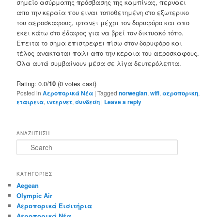
σημείο ασύρματης πρόσβασης της καμπίνας, περναει
απο την κεραία που ειναι τοποθετημένη στο εξωτερικο
του αεροσκαφους, ​​φτανει μέχρι τον δορυφόρο και απο
εκει κάτω στο έδαφος για να βρεί τον δικτυακό τόπο.
Επειτα το σημα επιστρεφει πίσω στον δορυφόρο και
τέλος ανακταται παλι απο την κεραια του αεροσκαφους.
Όλα αυτά συμβαίνουν μέσα σε λίγα δευτερόλεπτα.
Rating: 0.0/
10
(0 votes cast)
Posted in
Αεροπορικά Νέα
|
Tagged
norwegian
,
wifi
,
αεροπορικη
,
εταιρεια
,
ιντερνετ
,
συνδεση
|
Leave a reply
ΑΝΑΖΗΤΗΣΗ
S
e
a
r
ΚΑΤΗΓΟΡΊΕΣ
c
Aegean
h
Olympic Air
Αεροπορικά Εισιτήρια
Αεροπορικά Νέα