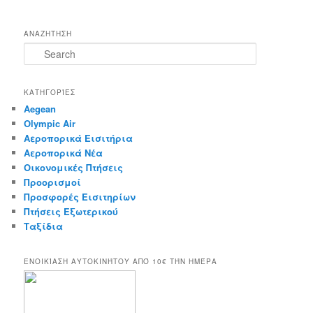
ΑΝΑΖΗΤΗΣΗ
S
e
a
r
ΚΑΤΗΓΟΡΊΕΣ
c
Aegean
h
Olympic Air
Αεροπορικά Εισιτήρια
Αεροπορικά Νέα
Οικονομικές Πτήσεις
Προορισμοί
Προσφορές Εισιτηρίων
Πτήσεις Εξωτερικού
Ταξίδια
ΕΝΟΙΚΊΑΣΗ ΑΥΤΟΚΙΝΉΤΟΥ ΑΠΌ 10€ ΤΉΝ ΗΜΈΡΑ