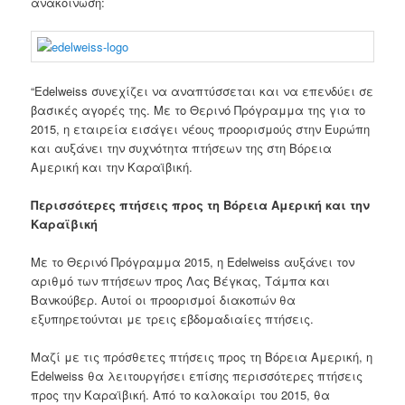
ανακοίνωση
:
“Edelweiss
συνεχίζει
να αναπτύσσεται
και να επενδύει
σε
βασικές αγορές
της
.
Με
το
Θερινό Πρόγραμμα
της για το
2015
,
η εταιρεία
εισάγει
νέους προορισμούς
στην Ευρώπη
και αυξάνει την συχνότητα πτήσεων της
στη Βόρεια
Αμερική
και
την Καραϊβική
.
Περισσότερες
πτήσεις προς
τη Βόρεια
Αμερική
και
την
Καραϊβική
Με
το
Θερινό Πρόγραμμα
2015
, η
Edelweiss
αυξάνει τον
αριθμό των
πτήσεων
προς
Λας
Βέγκας
,
Τάμπα
και
Βανκούβερ
.
Αυτοί οι προορισμοί
διακοπών
θα
εξυπηρετούνται
με
τρεις εβδομαδιαίες
πτήσεις
.
Μαζί με τις
πρόσθετες πτήσεις προς
τη Βόρεια
Αμερική
, η
Edelweiss
θα
λειτουργήσει επίσης
περισσότερες πτήσεις
προς
την Καραϊβική
.
Από το καλοκαίρι του
2015
,
θα