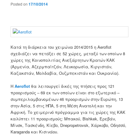
Posted on
17/10/2014
Κατά τη διάρκεια του
χειμώνα 2014/2015
η
Aeroflot
σχεδιάζει
να
πετάξει
σε
52
χώρες,
μεταξύ των οποίων 8
χώρες της Κοινοπολιτίας Ανεξάρτητων Κρατών ΚΑΚ
(
Αρμενία,
Αζερμπαϊτζάν
,
Λευκορωσία
,
Κιργιστάν
,
Καζακστάν
,
Μολδαβία
,
Ουζμπεκιστάν
και Ουκρανία
).
Η
Aeroflot
θα
λειτουργεί
δικές της πτήσεις
προς
121
προορισμούς
–
69
εκ των οποίων
είναι
στο εξωτερικό
–
συμπεριλαμβανομένων
46
προορισμών στην Ευρώπη
,
13
στην Ασία
,
5
στις ΗΠΑ
,
5
στη Μέση
Ανατολή
και την
Αφρική
.
Το
χειμερινό πρόγραμμα για τις χώρες της
ΚΑΚ
καλύπτει
11
προορισμούς
:
Μπακού
, Bishkek,
Ερεβάν
,
Μίνσκ
,
Τασκένδη
,
Κίεβο
,
Dnepropetrovsk
,
Χάρκοβο
,
Οδησσό
,
Karaganda και
Κισινάου.