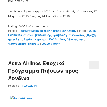
και
Κατάνια
.
Το
Θερινό Πρόγραμμα
2015
θα είναι σε
ισχύει
από τις 29
Μαρτίου
2015 εώς τις
24 Οκτωβρίου 2015
.
Rating: 0.0/
10
(0 votes cast)
Posted in
Αεροπορικά Νέα
,
Πτήσεις Εξωτερικού
|
Tagged
2015
,
Edelweiss
,
αβανα
,
βανκούβερ
,
δρομολογια
,
ελλαδα
,
ζυριχη
,
ηρακλειο
,
θερίνο
,
κερκυρα
,
Κούβα
,
λας βέγκας
,
νεο
,
προγραμμα
,
πτησεις
|
Leave a reply
Astra Airlines Εποχικό
Πρόγραμμα Πτήσεων προς
Λονδίνο
Posted on
10/09/2014