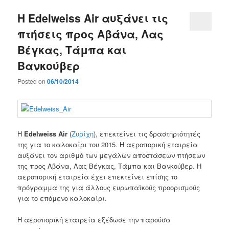
Η Edelweiss Air αυξάνει τις
πτήσεις προς Αβάνα, Λας
Βέγκας, Τάμπα και
Βανκούβερ
Posted on
06/10/2014
Η
Edelweiss
Air
(
Ζυρίχη
),
επεκτείνει τις δραστηριότητές
της
για
το καλοκαίρι του
2015.
Η αεροπορική εταιρεία
αυξάνει τον αριθμό των μεγάλων αποστάσεων πτήσεων
της
προς
Αβάνα
,
Λας
Βέγκας
,
Τάμπα
και Βανκούβερ
.
Η
αεροπορική εταιρεία
έχει
επεκτείνει επίσης
το
πρόγραμμα
της
για
άλλους ευρωπαϊκούς προορισμούς
για
το επόμενο καλοκαίρι
.
Η
αεροπορική εταιρεία
εξέδωσε την παρούσα