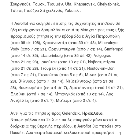
Σουργκούτ
,
Τομσκ
,
Τιουμέν
,
Ufa
,
Khabarovsk
,
Chelyabinsk
,
Τσίτα
,
Γιούζνο-Σάχαλινσκ
,
Yakutsk
.
Η Aeroflot
θα
αυξήσει
επίσης
τις
συχνότητες πτήσεων
σε
ήδη
υπάρχοντα
δρομολόγια
από τη Μόσχα
προς
τους εξής
προορισμούς
(
πτήσεις την εβδομάδα):
Αγία Πετρούπολη
(απο
98 σε 108),
Κρασνοντάρ
(απο
39 σε 48),
Mineralnye
Vody
(απο
7 σε 21),
Όρενμπουργκ
(απο
7 σε 14
),
Simferopol
(απο
14 σε 35),
Ekaterinburg
(απο
35 σε 42),
Volgograd
(απο
21 σε 28),
Ιρκούτσκ
(απο
10 σε 21),
Νοβοσιμπίρσκ
(απο
21 σε 28),
Τιουμέν
(
από
14
σε
21
),
Rostov
-on
–
Don
(απο
7 σε 21),
Γιακούτσκ
(απο
5 σε 6),
Μινσκ
(απο
21 σε
28),
Βίλνιους
(απο
7 σε 14),
Ντίσελντορφ
(απο
21 σε
28),
Βουκουρέστι
(
από 4 σε 7
),
Άμστερνταμ
(από 14 σε
21)
,
Ελσίνκι
(από 7
σε
14)
, Μπανγκόκ
(από 10 σε
14)
, Λος
Άντζελες
(από 6 σε
7)
, Μαϊάμι
(από 3 σε
4).
Αντί για
τις
πτήσεις προς
Gelendzik
,
Ηράκλειο
,
Ντουμπρόβνικ
και
Σπλιτ
που
λειτουργούν
μόνο
κατά τη
διάρκεια της
θερινής περιόδου
,
​​η Aeroflot
θα
πετάει
στο
Πουκέτ
.
Δύο
παραδοσιακοί
καλοκαιρινοί προορισμοί
–
η