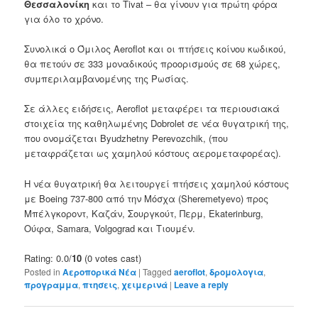
Θεσσαλονίκη
και
το
Tivat
–
θα
γίνουν για πρώτη φόρα
για
όλο το χρόνο.
Συνολικά
ο Όμιλος
Aeroflot
και
οι πτήσεις κοίνου κωδικού,
θα
πετούν
σε
333
μοναδικούς προορισμούς
σε
68
χώρες,
συμπεριλαμβανομένης της Ρωσίας
.
Σε
άλλες ειδήσεις
,
Aeroflot
μεταφέρει
τα περιουσιακά
στοιχεία
της
καθηλωμένης
Dobrolet
σε
νέα θυγατρική
της,
που ονομάζεται
Byudzhetny
Perevozchik
,
(
που
μεταφράζεται
ως
χαμηλού κόστους αερομεταφορέας
).
Η
νέα θυγατρική
θα
λειτουργεί πτήσεις
χαμηλού κόστους
με
Boeing
737-800
από
την
Μόσχα
(
Sheremetyevo)
προς
Μπέλγκοροντ
,
Καζάν
,
Σουργκούτ
,
Περμ
,
Ekaterinburg
,
Ούφα
,
Samara
,
Volgograd
και
Τιουμέν.
Rating: 0.0/
10
(0 votes cast)
Posted in
Αεροπορικά Νέα
|
Tagged
aeroflot
,
δρομολογια
,
προγραμμα
,
πτησεις
,
χειμερινά
|
Leave a reply