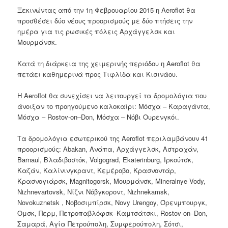
Ξεκινώντας
από την
1η Φεβρουαρίου 2015 η
Aeroflot
θα
προσθέσει
δύο
νέους προορισμούς με
δύο πτήσεις την
ημέρα
για
τις ρωσικές
πόλεις
Αρχάγγελσκ
και
Μουρμάνσκ
.
Κατά τη διάρκεια
της χειμερινής περιόδου
η
Aeroflot
θα
πετάει
καθημερινά
προς
Τιφλίδα
και
Κισινάου
.
Η Aeroflot
θα
συνεχίσει να λειτουργεί
τα δρομολόγια
που
άνοιξαν το προηγούμενο
καλοκαίρι
:
Μόσχα
– Καραγάντα
,
Μόσχα
–
Rostov
-on
–
Don,
Μόσχα
–
Νόβι Ουρενγκόι
.
Τα δρομολόγια εσωτερικού της Aeroflot
περιλαμβάνουν
41
προορισμούς
:
Abakan
,
Ανάπα
,
Αρχάγγελσκ
,
Αστραχάν
,
Barnaul
,
Βλαδιβοστόκ
,
Volgograd
,
Ekaterinburg
,
Ιρκούτσκ
,
Καζάν
,
Καλίνινγκραντ
,
Κεμέροβο
,
Κρασνοντάρ
,
Κρασνογιάρσκ
,
Magnitogorsk
,
Μουρμάνσκ
,
Mineralnye
Vody
,
Nizhnevartovsk
,
Νίζνι
Νόβγκοροντ
,
Nizhnekamsk
,
Novokuznetsk
,
Νοβοσιμπίρσκ
,
Novy
Urengoy
,
Όρενμπουργκ
,
Ομσκ
,
Περμ
,
Πετροπαβλόφσκ
–
Καμτσάτσκι,
Rostov
-on
–
Don,
Σαμαρά
,
Αγία Πετρούπολη
,
Συμφερούπολη
,
Σότσι
,