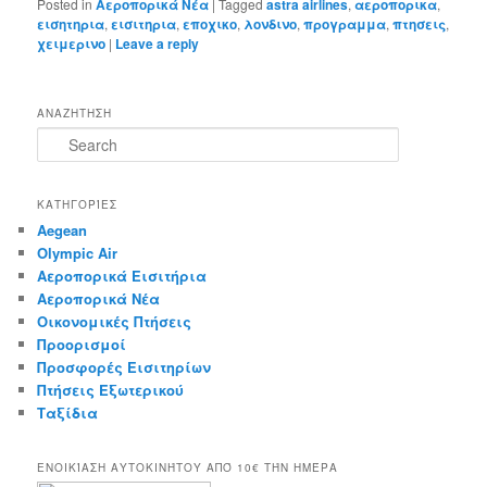
Posted in
Αεροπορικά Νέα
|
Tagged
astra airlines
,
αεροπορικα
,
εισητηρια
,
εισιτηρια
,
εποχικο
,
λονδινο
,
προγραμμα
,
πτησεις
,
χειμερινο
|
Leave a reply
ΑΝΑΖΗΤΗΣΗ
S
e
a
r
ΚΑΤΗΓΟΡΊΕΣ
c
Aegean
h
Olympic Air
Αεροπορικά Εισιτήρια
Αεροπορικά Νέα
Οικονομικές Πτήσεις
Προορισμοί
Προσφορές Εισιτηρίων
Πτήσεις Εξωτερικού
Ταξίδια
ΕΝΟΙΚΊΑΣΗ ΑΥΤΟΚΙΝΉΤΟΥ ΑΠΌ 10€ ΤΉΝ ΗΜΈΡΑ