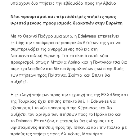
υπάρχουν
δύο
πτήσεις την εβδομάδα
προς
την Αβάνα
.
Νέοι προορισμοί
και
περισσότερες πτήσεις
προς
υφιστάμενους προορισμούς
διακοπών
στην Ευρώπη
Με
το
Θερινό Πρόγραμμα 2015
, η
Edelweiss
επεκτείνει
επίσης
την προσφορά αεροπορικών θέσεων της
για να
συμπεριλάβει
τις
ανερχόμενες
πόλεις
στη
Νοτιοανατολική
Ευρώπη
.
Για το σκοπό αυτό
,
νέοι
προορισμοί
, όπως η
Μπάνια Λούκα
και
η
Ποντγκόριτσα
θα
συμπεριληφθούν
στο δίκτυο
δρομολογίων
ενώ
ο αριθμός
των
πτήσεων
πρός Πρίστινα
,
Σκόπια
και
Σπλιτ
θ
α
αυξηθεί
.
Η
επιλογή πτήσεων προς την περιοχή της
της
Ελλάδας
και
της
Τουρκίας
έχει
επίσης
επεκταθεί
. Η
Edelweiss
θα
εξυπηρετεί
το
νέο προορισμό
της Κέρκυρας
και
θα
αυξήσει
τον αριθμό
των
πτήσεων
προς
το
Ηράκλειο
και
το
Dalaman
.
Επιπλέον
,
η εταιρεία
θα
ενίσχυσει
τις
υφιστάμενες πτήσεις
προς την Ισπανία
και την Ιταλία
με
πρόσθετες πτήσεις προς
Αλικάντε
,
Μαγιόρκα