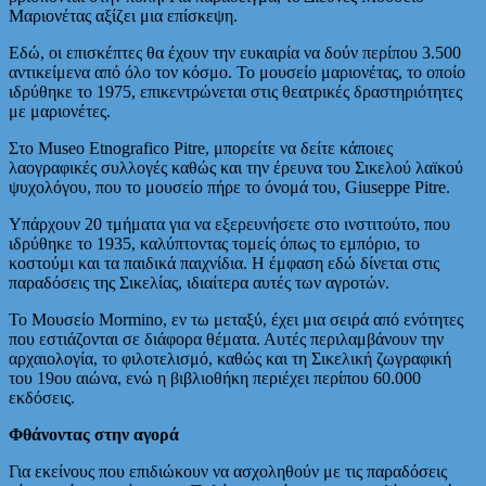
Μαριονέτας αξίζει μια επίσκεψη.
Εδώ, οι επισκέπτες θα έχουν την ευκαιρία να δούν περίπου 3.500
αντικείμενα από όλο τον κόσμο. Το μουσείο μαριονέτας, το οποίο
ιδρύθηκε το 1975, επικεντρώνεται στις θεατρικές δραστηριότητες
με μαριονέτες.
Στο Museo Etnografico Pitre, μπορείτε να δείτε κάποιες
λαογραφικές συλλογές καθώς και την έρευνα του Σικελού λαϊκού
ψυχολόγου, που το μουσείο πήρε το όνομά του, Giuseppe Pitre.
Υπάρχουν 20 τμήματα για να εξερευνήσετε στο ινστιτούτο, που
ιδρύθηκε το 1935, καλύπτοντας τομείς όπως το εμπόριο, το
κοστούμι και τα παιδικά παιχνίδια. Η έμφαση εδώ δίνεται στις
παραδόσεις της Σικελίας, ιδιαίτερα αυτές των αγροτών.
Το Μουσείο Mormino, εν τω μεταξύ, έχει μια σειρά από ενότητες
που εστιάζονται σε διάφορα θέματα. Αυτές περιλαμβάνουν την
αρχαιολογία, το φιλοτελισμό, καθώς και τη Σικελική ζωγραφική
του 19ου αιώνα, ενώ η βιβλιοθήκη περιέχει περίπου 60.000
εκδόσεις.
Φθάνοντας στην αγορά
Για εκείνους που επιδιώκουν να ασχοληθούν με τις παραδόσεις