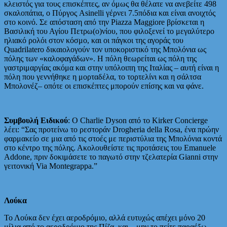
κλειστός για τους επισκέπτες, αν όμως θα θέλατε να ανεβείτε 498
σκαλοπάτια, ο Πύργος Asinelli γέρνει 7.5πόδια και είναι ανοιχτός
στο κοινό. Σε απόσταση από την Piazza Maggiore βρίσκεται η
Βασιλική του Αγίου Πετρω(ο)νίου, που φιλοξενεί το μεγαλύτερο
ηλιακό ρολόι στον κόσμο, και οι πάγκοι της αγοράς του
Quadrilatero δικαιολογούν τον υποκοριστικό της Μπολόνια ως
πόλης των «καλοφαγάδων». Η πόλη θεωρείται ως πόλη της
γαστριμαργίας ακόμα και στην υπόλοιπη της Ιταλίας – αυτή είναι η
πόλη που γεννήθηκε η μορταδέλα, το τορτελίνι και η σάλτσα
Μπολονέζ– οπότε οι επισκέπτες μπορούν επίσης και να φάνε.
Συμβουλή Ειδικού
: Ο Charlie Dyson από το Kirker Concierge
λέει: “Σας προτείνω το ρεστοράν Drogheria della Rosa, ένα πρώην
φαρμακείο σε μια από τις στοές με περιστύλια της Μπολόνια κοντά
στο κέντρο της πόλης. Ακολουθείστε τις προτάσεις του Emanuele
Addone, πριν δοκιμάσετε το παγωτό στην τζελατερία Gianni στην
γειτονική Via Montegrappa.”
Λούκα
Το Λούκα δεν έχει αεροδρόμιο, αλλά ευτυχώς απέχει μόνο 20
μίλια από το αεροδρόμιο της Πίζα, και – μην το πείτε παραέξω –