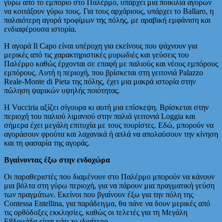
γύρω από το εμπόριο στο Παλέρμο, υπάρχει μια ποικιλία αγορών
να κοιτάξουν γύρω τους. Για τους αρχάριους, υπάρχει το Ballaro, η
παλαιότερη αγορά τροφίμων της πόλης, με αραβική εμφάνιση και
ενδιαφέρουσα ιστορία.
Η αγορά Il Capo είναι υπέροχη για εκείνους που ψάχνουν για
μερικές από τις χαρακτηριστικές μυρωδιές και γεύσεις του
Παλέρμο καθώς έρχονται σε επαφή με παλιούς και νέους εμπόρους
εμπόρους. Αυτή η περιοχή, που βρίσκεται στη γειτονιά Palazzo
Reale-Monte di Pieta της πόλης, έχει μια μακρά ιστορία στην
πώληση ψαρικών υψηλής ποιότητας.
Η Vucciria αξίζει σίγουρα κι αυτή μια επίσκεψη. Βρίσκεται στην
περιοχή του παλιού λιμανιού στην παλιά γειτονιά Loggia και
σήμερα έχει μεγάλη επιτυχία με τους τουρίστες. Εδώ, μπορούν να
αγοράσουν φρούτα και λαχανικά ή απλά να απολαύσουν την κίνηση
και τη φασαρία της αγοράς.
Βγαίνοντας έξω στην ενδοχώρα
Οι παραθεριστές που διαμένουν στο Παλέρμο μπορούν να κάνουν
μια βόλτα στη γύρω περιοχή, για να πάρουν μια πραγματική γεύση
των πραγμάτων. Εκείνοι που βγαίνουν έξω για την πόλη της
Contessa Entellina, για παράδειγμα, θα πάνε να δουν μερικές από
τις ορθόδοξες εκκλησίες, καθώς οι τελετές για τη Μεγάλη
Εβδομάδα είναι κάτι το ιδιαίτερο.