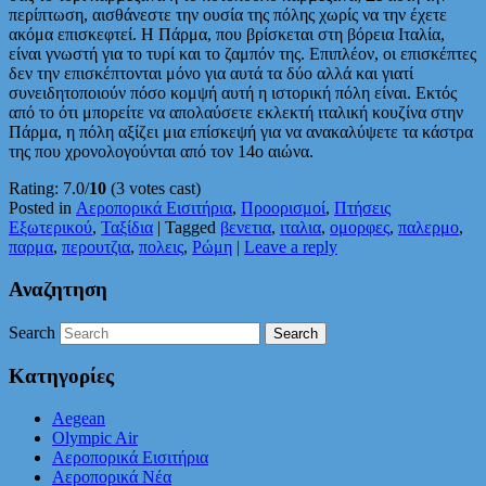
περίπτωση, αισθάνεστε την ουσία της πόλης χωρίς να την έχετε
ακόμα επισκεφτεί. Η Πάρμα, που βρίσκεται στη βόρεια Ιταλία,
είναι γνωστή για το τυρί και το ζαμπόν της. Επιπλέον, οι επισκέπτες
δεν την επισκέπτονται μόνο για αυτά τα δύο αλλά και γιατί
συνειδητοποιούν πόσο κομψή αυτή η ιστορική πόλη είναι. Εκτός
από το ότι μπορείτε να απολαύσετε εκλεκτή ιταλική κουζίνα στην
Πάρμα, η πόλη αξίζει μια επίσκεψή για να ανακαλύψετε τα κάστρα
της που χρονολογούνται από τον 14ο αιώνα.
Rating: 7.0/
10
(3 votes cast)
Posted in
Αεροπορικά Εισιτήρια
,
Προορισμοί
,
Πτήσεις
Εξωτερικού
,
Ταξίδια
|
Tagged
βενετια
,
ιταλια
,
ομορφες
,
παλερμο
,
παρμα
,
περουτζια
,
πολεις
,
Ρώμη
|
Leave a reply
Αναζητηση
Search
Κατηγορίες
Aegean
Olympic Air
Αεροπορικά Εισιτήρια
Αεροπορικά Νέα