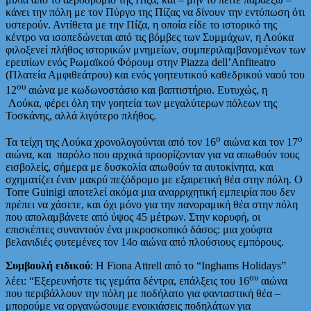
κάνει την πόλη με τον Πύργο της Πίζας να δίνουν την εντύπωση ότι
υστερούν. Αντίθετα με την Πίζα, η οποία είδε το ιστορικό της
κέντρο να ισοπεδώνεται από τις βόμβες των Συμμάχων, η Λούκα
φιλοξενεί πλήθος ιστορικών μνημείων, συμπεριλαμβανομένων των
ερειπίων ενός Ρωμαϊκού Φόρουμ στην Piazza dell’Anfiteatro
(Πλατεία Αμφιθεάτρου) και ενός γοητευτικού καθεδρικού ναού του
ου
12
αιώνα με κωδωνοστάσιο και βαπτιστήριο. Ευτυχώς, η
Λούκα, φέρει όλη την γοητεία των μεγαλύτερων πόλεων της
Τοσκάνης, αλλά λιγότερο πλήθος.
ο
ο
Τα τείχη της Λούκα χρονολογούνται από τον 16
αιώνα και τον 17
αιώνα, και παρόλο που αρχικά προορίζονταν για να απωθούν τους
εισβολείς, σήμερα με δυσκολία απωθούν τα αυτοκίνητα, και
σχηματίζει έναν μακρύ πεζόδρομο με εξαιρετική θέα στην πόλη. Ο
Torre Guinigi αποτελεί ακόμα μια αναρριχητική εμπειρία που δεν
πρέπει να χάσετε, και όχι μόνο για την πανοραμική θέα στην πόλη
που απολαμβάνετε από ύψος 45 μέτρων. Στην κορυφή, οι
επισκέπτες συναντούν ένα μικροσκοπικό δάσος: μια χούφτα
βελανιδιές φυτεμένες τον 14ο αιώνα από πλούσιους εμπόρους.
Συμβουλή ειδικού
: Η Fiona Attrell από το “Inghams Holidays”
ου
λέει: “Εξερευνήστε τις γεμάτα δέντρα, επάλξεις του 16
αιώνα
που περιβάλλουν την πόλη με ποδήλατο για φανταστική θέα –
μπορούμε να οργανώσουμε ενοικιάσεις ποδηλάτων για