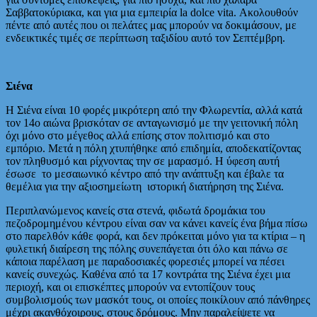
Σαββατοκύριακα, και για μια εμπειρία la dolce vita. Ακολουθούν
πέντε από αυτές που οι πελάτες μας μπορούν να δοκιμάσουν, με
ενδεικτικές τιμές σε περίπτωση ταξιδίου αυτό τον Σεπτέμβρη.
Σιένα
Η Σιένα είναι 10 φορές μικρότερη από την Φλωρεντία, αλλά κατά
τον 14ο αιώνα βρισκόταν σε ανταγωνισμό με την γειτονική πόλη
όχι μόνο στο μέγεθος αλλά επίσης στον πολιτισμό και στο
εμπόριο. Μετά η πόλη χτυπήθηκε από επιδημία, αποδεκατίζοντας
τον πληθυσμό και ρίχνοντας την σε μαρασμό. Η ύφεση αυτή
έσωσε το μεσαιωνικό κέντρο από την ανάπτυξη και έβαλε τα
θεμέλια για την αξιοσημείωτη ιστορική διατήρηση της Σιένα.
Περιπλανώμενος κανείς στα στενά, φιδωτά δρομάκια του
πεζοδρομημένου κέντρου είναι σαν να κάνει κανείς ένα βήμα πίσω
στο παρελθόν κάθε φορά, και δεν πρόκειται μόνο για τα κτίρια – η
φυλετική διαίρεση της πόλης συνεπάγεται ότι όλο και πάνω σε
κάποια παρέλαση με παραδοσιακές φορεσιές μπορεί να πέσει
κανείς συνεχώς. Καθένα από τα 17 κοντράτα της Σιένα έχει μια
περιοχή, και οι επισκέπτες μπορούν να εντοπίζουν τους
συμβολισμούς των μασκότ τους, οι οποίες ποικίλουν από πάνθηρες
μέχρι ακανθόχοιρους, στους δρόμους. Μην παραλείψετε να