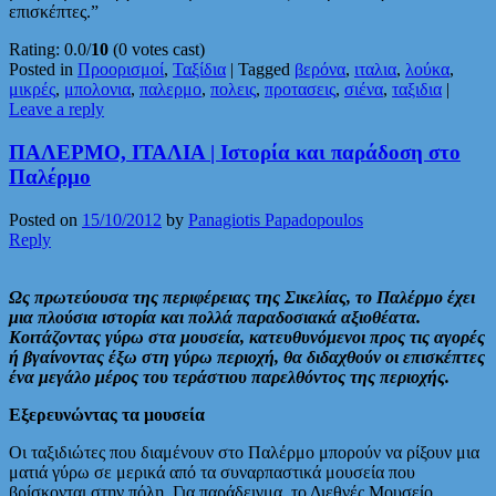
επισκέπτες.”
Rating: 0.0/
10
(0 votes cast)
Posted in
Προορισμοί
,
Ταξίδια
|
Tagged
βερόνα
,
ιταλια
,
λούκα
,
μικρές
,
μπολονια
,
παλερμο
,
πολεις
,
προτασεις
,
σιένα
,
ταξιδια
|
Leave a reply
ΠΑΛΕΡΜΟ, ΙΤΑΛΙΑ | Ιστορία και παράδοση στο
Παλέρμο
Posted on
15/10/2012
by
Panagiotis Papadopoulos
Reply
Ως πρωτεύουσα της περιφέρειας της Σικελίας, το Παλέρμο έχει
μια πλούσια ιστορία και πολλά παραδοσιακά αξιοθέατα.
Κοιτάζοντας γύρω στα μουσεία, κατευθυνόμενοι προς τις αγορές
ή βγαίνοντας έξω στη γύρω περιοχή, θα διδαχθούν οι επισκέπτες
ένα μεγάλο μέρος του τεράστιου παρελθόντος της περιοχής.
Εξερευνώντας τα μουσεία
Οι ταξιδιώτες που διαμένουν στο Παλέρμο μπορούν να ρίξουν μια
ματιά γύρω σε μερικά από τα συναρπαστικά μουσεία που
βρίσκονται στην πόλη. Για παράδειγμα, το Διεθνές Μουσείο