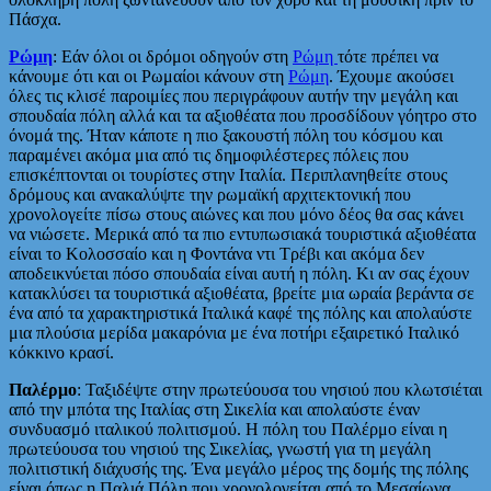
Πάσχα.
Ρώμη
: Εάν όλοι οι δρόμοι οδηγούν στη
Ρώμη
τότε πρέπει να
κάνουμε ότι και οι Ρωμαίοι κάνουν στη
Ρώμη
. Έχουμε ακούσει
όλες τις κλισέ παροιμίες που περιγράφουν αυτήν την μεγάλη και
σπουδαία πόλη αλλά και τα αξιοθέατα που προσδίδουν γόητρο στο
όνομά της. Ήταν κάποτε η πιο ξακουστή πόλη του κόσμου και
παραμένει ακόμα μια από τις δημοφιλέστερες πόλεις που
επισκέπτονται οι τουρίστες στην Ιταλία. Περιπλανηθείτε στους
δρόμους και ανακαλύψτε την ρωμαϊκή αρχιτεκτονική που
χρονολογείτε πίσω στους αιώνες και που μόνο δέος θα σας κάνει
να νιώσετε. Μερικά από τα πιο εντυπωσιακά τουριστικά αξιοθέατα
είναι το Κολοσσαίο και η Φοντάνα ντι Τρέβι και ακόμα δεν
αποδεικνύεται πόσο σπουδαία είναι αυτή η πόλη. Κι αν σας έχουν
κατακλύσει τα τουριστικά αξιοθέατα, βρείτε μια ωραία βεράντα σε
ένα από τα χαρακτηριστικά Ιταλικά καφέ της πόλης και απολαύστε
μια πλούσια μερίδα μακαρόνια με ένα ποτήρι εξαιρετικό Ιταλικό
κόκκινο κρασί.
Παλέρμο
: Ταξιδέψτε στην πρωτεύουσα του νησιού που κλωτσιέται
από την μπότα της Ιταλίας στη Σικελία και απολαύστε έναν
συνδυασμό ιταλικού πολιτισμού. Η πόλη του Παλέρμο είναι η
πρωτεύουσα του νησιού της Σικελίας, γνωστή για τη μεγάλη
πολιτιστική διάχυσής της. Ένα μεγάλο μέρος της δομής της πόλης
είναι όπως η Παλιά Πόλη που χρονολογείται από το Μεσαίωνα,