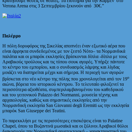
κρατήσουμε θέσεις σε θεατές. Τα εισιτήρια για την Κάρμεν στο
Verona Arena στις 3 Σεπτεμβρίου ξεκινούν από 30€.”
Παλέρμο
Η πόλη δορυφόρος της Σικελίας αποπνέει έναν εξωτικό αέρα που
είναι άρρηκτα συνδεδεμένος με τον ζεστό Νότο– τα Νορμανδικά
παλάτια και οι μπαρόκ εκκλησίες βρίσκονται δίπλα -δίπλα με τους
Αραβικούς τρούλους και τις τύπου σουκ αγορές. Υπήρξε πάντοτε
το κέντρο του εμπορίου, και ο συνδυασμός λάμψης και λίγδας
μοιάζει να διατηρείται μέχρι και σήμερα. Η περιοχή των αγορών
ο
βρίσκεται στο νέο κέντρο της πόλης που χρονολογείται από τον 19
αιώνα, βόρεια του ιστορικού κέντρου. Το τελευταίο φιλοξενεί τα
περισσότερα αξιοθέατα, συμπεριλαμβανομένου του καθεδρικού
και του γειτονικού Palazzo dei Normanni, μουσεία τέχνης και
αρχαιολογίας, καθώς και σημαντικές εκκλησίες από την
Νορμανδική εκκλησία San Giovanni degli Eremiti ως την εκκλησία
μπαρόκ San Giuseppe dei Teatini.
Το παρεκκλήσι με τις περισσότερες επισκέψεις είναι το Palatine
Chapel, όπου τα Βυζαντινά μωσαϊκά και οι ξύλινοι Αραβικοί θόλοι
διακοσμούν την Νορμανδική αρχιτεκτονική – χαρακτηριστική του