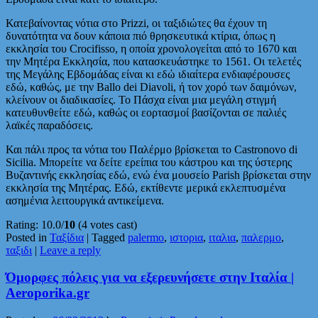
Κατεβαίνοντας νότια στο Prizzi, οι ταξιδιώτες θα έχουν τη
δυνατότητα να δουν κάποια πιό θρησκευτικά κτίρια, όπως η
εκκλησία του Crocifisso, η οποία χρονολογείται από το 1670 και
την Μητέρα Εκκλησία, που κατασκευάστηκε το 1561. Οι τελετές
της Μεγάλης Εβδομάδας είναι κι εδώ ιδιαίτερα ενδιαφέρουσες
εδώ, καθώς, με την Ballo dei Diavoli, ή τον χορό των δαιμόνων,
κλείνουν οι διαδικασίες. Το Πάσχα είναι μια μεγάλη στιγμή
κατευθυνθείτε εδώ, καθώς οι εορτασμοί βασίζονται σε παλιές
λαϊκές παραδόσεις.
Και πάλι προς τα νότια του Παλέρμο βρίσκεται το Castronovo di
Sicilia. Μπορείτε να δείτε ερείπια του κάστρου και της ύστερης
Βυζαντινής εκκλησίας εδώ, ενώ ένα μουσείο Parish βρίσκεται στην
εκκλησία της Μητέρας. Εδώ, εκτίθεντε μερικά εκλεπτυσμένα
ασημένια λειτουργικά αντικείμενα.
Rating: 10.0/
10
(4 votes cast)
Posted in
Ταξίδια
|
Tagged
palermo
,
ιστορια
,
ιταλια
,
παλερμο
,
ταξιδι
|
Leave a reply
Όμορφες πόλεις για να εξερευνήσετε στην Ιταλία |
Aeroporika.gr