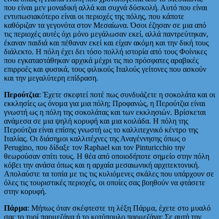
που είναι μεν μοναδική αλλά και συχνά δύσκολή. Αυτό που είναι
εντυπωσιακότερο είναι οι περιοχές της πόλης, που κάποτε
καθόριζαν τα γεγονότα στον Μεσαίωνα. Όσοι έζησαν σε μια από
τις περιοχές αυτές όχι μόνο μεγάλωσαν εκεί, αλλά παντρεύτηκαν,
έκαναν παιδιά και πέθαναν εκεί και είχαν ακόμη και την δική τους
διάλεκτο. Η πόλη έχει δει τόσο πολλή ιστορία από τους Φοίνικες
που εγκαταστάθηκαν αρχικά μέχρι τις πιο πρόσφατες αραβικές
επιρροές και φυσικά, τους φιλικούς Ιταλούς γείτονες που ασκούν
και την μεγαλύτερη επίδραση.
Περούτζια
: Έχετε σκεφτεί ποτέ πως συνδυάζετε η σοκολάτα και οι
εκκλησίες ως όνομα για μια πόλη; Προφανώς, η Περούτζια είναι
γνωστή ως η πόλη της σοκολάτας και των εκκλησιών. Βρίσκεται
ανάμεσα σε μια ψηλή κορυφή και μια κοιλάδα. Η πόλη της
Περούτζια είναι επίσης γνωστή ως το καλλιτεχνικό κέντρο της
Ιταλίας. Οι διάσημοι καλλιτέχνες της Αναγέννησης όπως ο
Perugino, που δίδαξε τον Raphael και τον Pinturicchio την
θεωρούσαν σπίτι τους. Η θέα από οποιοδήποτε σημείο στην πόλη
κόβει την ανάσα όπως και η αρχαία μεσαιωνική αρχιτεκτονική.
Απολαύστε τα τοπία με τις τις κυλιόμενες σκάλες που υπάρχουν σε
όλες τις τουριστικές περιοχές, οι οποίες σας βοηθούν να φτάσετε
στην κορυφή.
Πάρμα
: Μήπως όταν σκέφτεστε τη λέξη Πάρμα, έχετε στο μυαλό
σας το τυρί παρμεζάνα ή το κοτόπουλο παρμεζάνα; Σε αυτή την