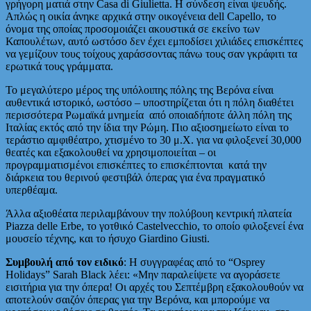
γρήγορη ματιά στην Casa di Giulietta. Η σύνδεση είναι ψευδής.
Απλώς η οικία άνηκε αρχικά στην οικογένεια dell Capello, το
όνομα της οποίας προσομοιάζει ακουστικά σε εκείνο των
Καπουλέτων, αυτό ωστόσο δεν έχει εμποδίσει χιλιάδες επισκέπτες
να γεμίζουν τους τοίχους χαράσσοντας πάνω τους σαν γκράφιτι τα
ερωτικά τους γράμματα.
Το μεγαλύτερο μέρος της υπόλοιπης πόλης της Βερόνα είναι
αυθεντικά ιστορικό, ωστόσο – υποστηρίζεται ότι η πόλη διαθέτει
περισσότερα Ρωμαϊκά μνημεία από οποιαδήποτε άλλη πόλη της
Ιταλίας εκτός από την ίδια την Ρώμη. Πιο αξιοσημείωτο είναι το
τεράστιο αμφιθέατρο, χτισμένο το 30 μ.Χ. για να φιλοξενεί 30,000
θεατές και εξακολουθεί να χρησιμοποιείται – οι
προγραμματισμένοι επισκέπτες το επισκέπτονται κατά την
διάρκεια του θερινού φεστιβάλ όπερας για ένα πραγματικό
υπερθέαμα.
Άλλα αξιοθέατα περιλαμβάνουν την πολύβουη κεντρική πλατεία
Piazza delle Erbe, το γοτθικό Castelvecchio, το οποίο φιλοξενεί ένα
μουσείο τέχνης, και το ήσυχο Giardino Giusti.
Συμβουλή από τον ειδικό
: Η συγγραφέας από το “Osprey
Holidays” Sarah Black λέει: «Μην παραλείψετε να αγοράσετε
εισιτήρια για την όπερα! Οι αρχές του Σεπτέμβρη εξακολουθούν να
αποτελούν σαιζόν όπερας για την Βερόνα, και μπορούμε να