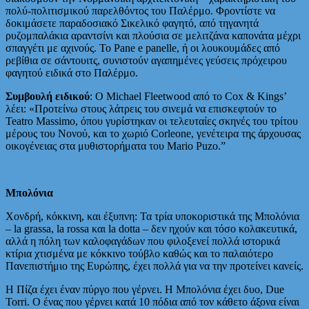
πολύ-πολιτισμικού παρελθόντος του Παλέρμο. Φροντίστε να
δοκιμάσετε παραδοσιακό Σικελικό φαγητό, από τηγανητά
ρυζομπαλάκια αραντσίνι και πλούσια σε μελιτζάνα καπονάτα μέχρι
σπαγγέτι με αχινούς. Το Pane e panelle, ή οι λουκουμάδες από
ρεβίθια σε σάντουιτς, συνιστούν αγαπημένες γεύσεις πρόχειρου
φαγητού ειδικά στο Παλέρμο.
Συμβουλή ειδικού
: Ο Michael Fleetwood από το Cox & Kings’
λέει: «Προτείνω στους λάτρεις του σινεμά να επισκεφτούν το
Teatro Massimo, όπου γυρίστηκαν οι τελευταίες σκηνές του τρίτου
μέρους του Νονού, και το χωριό Corleone, γενέτειρα της άρχουσας
οικογένειας στα μυθιστορήματα του Mario Puzo.”
Μπολόνια
Χονδρή, κόκκινη, και έξυπνη: Τα τρία υποκοριστικά της Μπολόνια
– la grassa, la rossa και la dotta – δεν ηχούν και τόσο κολακευτικά,
αλλά η πόλη των καλοφαγάδων που φιλοξενεί πολλά ιστορικά
κτίρια χτισμένα με κόκκινο τούβλο καθώς και το παλαιότερο
Πανεπιστήμιο της Ευρώπης, έχει πολλά για να την προτείνει κανείς.
Η Πίζα έχει έναν πύργο που γέρνει. Η Μπολόνια έχει δυο, Due
Torri. Ο ένας που γέρνει κατά 10 πόδια από τον κάθετο άξονα είναι