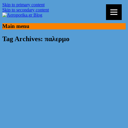
Skip to primary content
Skip to secondary content
Αεροπορικά Εισιτήρια, Οικονομικές
Aeroporika.gr Blog
Main menu
Πτήσεις, Ταξίδια, Νέα και Προσφορές
Tag Archives:
παλερμο