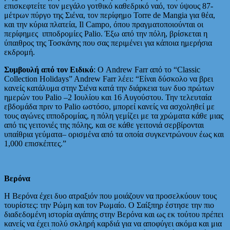
επισκεφτείτε τον μεγάλο γοτθικό καθεδρικό ναό, τον ύψους 87-
μέτρων πύργο της Σιένα, τον περίφημο Torre de Mangia για θέα,
και την κύρια πλατεία, Il Campo, όπου πραγματοποιούνται οι
περίφημες ιπποδρομίες Palio. Έξω από την πόλη, βρίσκεται η
ύπαιθρος της Τοσκάνης που σας περιμένει για κάποια ημερήσια
εκδρομή.
Συμβουλή από τον Ειδικό
: Ο Andrew Farr από το “Classic
Collection Holidays” Andrew Farr λέει: “Είναι δύσκολο να βρει
κανείς κατάλυμα στην Σιένα κατά την διάρκεια των δυο πρώτων
ημερών του Palio –2 Ιουλίου και 16 Αυγούστου. Την τελευταία
εβδομάδα πριν το Palio ωστόσο, μπορεί κανείς να ασχοληθεί με
τους αγώνες ιπποδρομίας, η πόλη γεμίζει με τα χρώματα κάθε μιας
από τις γειτονιές της πόλης, και σε κάθε γειτονιά σερβίρονται
υπαίθρια γεύματα– ορισμένα από τα οποία συγκεντρώνουν έως και
1,000 επισκέπτες.”
Βερόνα
Η Βερόνα έχει δυο ατραξιόν που μοιάζουν να προσελκύουν τους
τουρίστες: την Ρώμη και τον Ρωμαίο. Ο Σαίξπηρ έστησε την πιο
διαδεδομένη ιστορία αγάπης στην Βερόνα και ως εκ τούτου πρέπει
κανείς να έχει πολύ σκληρή καρδιά για να αποφύγει ακόμα και μια