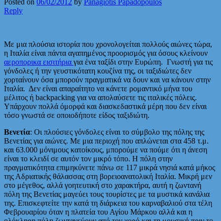
Posted on
06/02/2012
by
Panagiotis Papadopoulos
Reply
Με μια πλούσια ιστορία που χρονολογείται πολλούς αιώνες τώρα,
η Ιταλία είναι πάντα αγαπημένος προορισμός για όσους κλείνουν
αεροπορικα εισιτήρια
για ένα ταξίδι στην Ευρώπη. Γνωστή για τις
γόνδολες ή την γευστικότατη κουζίνα της, οι ταξιδιώτες δεν
χορταίνουν όσα μπορούν πραγματικά να δουν και να κάνουν στην
Ιταλία. Δεν είναι απαραίτητο να κάνετε ρομαντικό μήνα του
μέλιτος ή backpacking για να απολαύσετε τις ιταλικές πόλεις.
Υπάρχουν πολλά όμορφά και διασκεδαστικά μέρη που δεν είναι
τόσο γνωστά σε οποιοδήποτε είδος ταξιδιώτη.
Βενετία
: Οι πλούσιες γόνδολες είναι το σύμβολο της πόλης της
Βενετίας για αιώνες. Με μια περιοχή που απλώνεται στα 458 τ.μ.
και 63.000 μόνιμους κατοίκους, μπορούμε να πούμε ότι η άνεση
είναι το κλειδί σε αυτόν τον μικρό τόπο. Η πόλη στην
πραγματικότητα επιμηκύνετε πάνω σε 117 μικρά νησιά κατά μήκος
της Αδριατικής θάλασσας στη βορειοανατολική Ιταλία. Μικρή μεν
στο μέγεθος, αλλά γοητευτική στο χαρακτήρα, αυτή η ζωντανή
πόλη της Βενετίας μαγεύει τους τουρίστες με τα μυστικά κανάλια
της. Επισκεφτείτε την κατά τη διάρκεια του καρναβαλιού στα τέλη
Φεβρουαρίου όταν η πλατεία του Αγίου Μάρκου αλλά και η
ολόκληρη πόλη ζωντανεύουν από τον χορό και τη μουσική πριν το