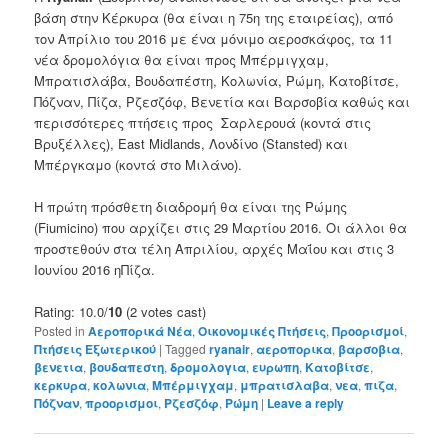
βάση
στην Κέρκυρα
(θα είναι η
75η της εταιρείας
),
από
τον Απρίλιο του
2016
με
ένα μόνιμο αεροσκάφος
, τα
11
νέα
δρομολόγια θα είναι προς
Μπέρμιγχαμ
,
Μπρατισλάβα
,
Βουδαπέστη
,
Κολωνία
,
Ρώμη
,
Κατοβίτσε
,
Πόζναν
,
Πίζα
,
Ρζεσζόφ
,
Βενετία και
Βαρσοβία
καθώς και
περισσότερες πτήσεις
προς
Σαρλερουά
(
κοντά στις
Βρυξέλλες),
East Midlands
,
Λονδίνο
(
Stansted)
και
Μπέργκαμο
(
κοντά στο Μιλάνο).
Η πρώτη πρόσθετη
διαδρομή
θα είναι
της Ρώμης
(
Fiumicino) που αρχίζει στις
29 Μαρτίου
2016.
Οι
άλλοι
θα
προστεθούν
στα τέλη Απριλίου
,
αρχές Μαΐου
και
στις
3
Ιουνίου 2016
ηΠίζα
.
Rating: 10.0/
10
(2 votes cast)
Posted in
Αεροπορικά Νέα
,
Οικονομικές Πτήσεις
,
Προορισμοί
,
Πτήσεις Εξωτερικού
|
Tagged
ryanair
,
αεροπορικα
,
βαρσοβια
,
βενετια
,
βουδαπεστη
,
δρομολογια
,
ευρωπη
,
Κατοβίτσε
,
κερκυρα
,
κολωνια
,
Μπέρμιγχαμ
,
μπρατισλαβα
,
νεα
,
πιζα
,
Πόζναν
,
προορισμοι
,
Ρζεσζόφ
,
Ρώμη
|
Leave a reply