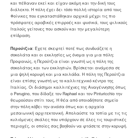
και πέθαναν εκεί και είχαν ακόμη και την δική τους
διάλεκτο. Η πόλη έχει δει τόσο πολλή ιστορία από τους
Φοίνικες που εγκαταστάθηκαν αρχικά μέχρι τις πιο
πρόσφατες αραβικές επιρροές και φυσικά, τους φιλικούς
Ιταλούς γείτονες που ασκούν και την μεγαλύτερη
επίδραση.
Περούτζια
: Έχετε σκεφτεί ποτέ πως συνδυάζετε η
σοκολάτα και οι εκκλησίες ως όνομα για μια πόλη;
Προφανώς, η Περούτζια είναι γνωστή ως η πόλη της
σοκολάτας και των εκκλησιών. Βρίσκεται ανάμεσα σε
μια ψηλή κορυφή και μια κοιλάδα. Η πόλη της Περούτζια
είναι επίσης γνωστή ως το καλλιτεχνικό κέντρο της
Ιταλίας. Οι διάσημοι καλλιτέχνες της Αναγέννησης όπως
ο Perugino, που δίδαξε τον Raphael και τον Pinturicchio την
θεωρούσαν σπίτι τους. Η θέα από οποιοδήποτε σημείο
στην πόλη κόβει την ανάσα όπως και η αρχαία
μεσαιωνική αρχιτεκτονική. Απολαύστε τα τοπία με τις τις
κυλιόμενες σκάλες που υπάρχουν σε όλες τις τουριστικές
περιοχές, οι οποίες σας βοηθούν να φτάσετε στην κορυφή.