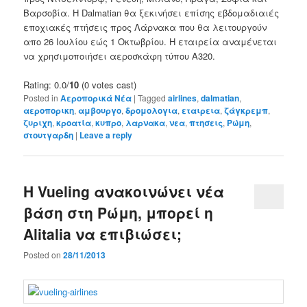
Βαρσοβία
.
Η Dalmatian
θα ξεκινήσει
επίσης εβδομαδιαιές
εποχιακές
πτήσεις προς Λάρνακα
που θα
λειτουργούν
απο
26 Ιουλίου εώς 1 Οκτωβρίου
.
Η εταιρεία
αναμένεται
να
χρησιμοποιήσει
αεροσκάφη τύπου Α320.
Rating: 0.0/
10
(0 votes cast)
Posted in
Αεροπορικά Νέα
|
Tagged
airlines
,
dalmatian
,
αεροπορικη
,
αμβουργο
,
δρομολογια
,
εταιρεια
,
ζάγκρεμπ
,
ζυριχη
,
κροατία
,
κυπρο
,
λαρνακα
,
νεα
,
πτησεις
,
Ρώμη
,
στουτγαρδη
|
Leave a reply
Η Vueling ανακοινώνει νέα
βάση στη Ρώμη, μπορεί η
Alitalia να επιβιώσει;
Posted on
28/11/2013