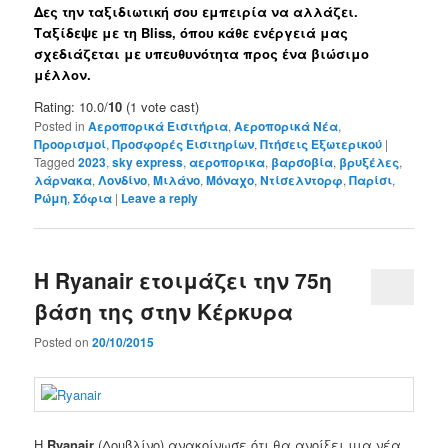
Δες την ταξιδιωτική σου εμπειρία να αλλάζει.
Ταξίδεψε με τη Bliss, όπου κάθε ενέργειά μας
σχεδιάζεται με υπευθυνότητα προς ένα βιώσιμο
μέλλον.
Rating: 10.0/
10
(1 vote cast)
Posted in
Αεροπορικά Εισιτήρια
,
Αεροπορικά Νέα
,
Προορισμοί
,
Προσφορές Εισιτηρίων
,
Πτήσεις Εξωτερικού
|
Tagged
2023
,
sky express
,
αεροπορικα
,
βαρσοβία
,
βρυξέλες
,
λάρνακα
,
Λονδίνο
,
Μιλάνο
,
Μόναχο
,
Ντίσελντορφ
,
Παρίσι
,
Ρώμη
,
Σόφια
|
Leave a reply
Η Ryanair ετοιμάζει την 75η
βάση της στην Κέρκυρα
Posted on
20/10/2015
Η
Ryanair
(
Δουβλίνο)
ανακοίνωσε ότι θα
ανοίξει
μια νέα