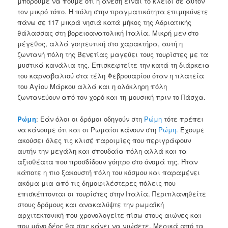
μπορούμε να πούμε ότι η άνεση είναι το κλειδί σε αυτόν
τον μικρό τόπο. Η πόλη στην πραγματικότητα επιμηκύνετε
πάνω σε 117 μικρά νησιά κατά μήκος της Αδριατικής
θάλασσας στη βορειοανατολική Ιταλία. Μικρή μεν στο
μέγεθος, αλλά γοητευτική στο χαρακτήρα, αυτή η
ζωντανή πόλη της Βενετίας μαγεύει τους τουρίστες με τα
μυστικά κανάλια της. Επισκεφτείτε την κατά τη διάρκεια
του καρναβαλιού στα τέλη Φεβρουαρίου όταν η πλατεία
του Αγίου Μάρκου αλλά και η ολόκληρη πόλη
ζωντανεύουν από τον χορό και τη μουσική πριν το Πάσχα.
Ρώμη
: Εάν όλοι οι δρόμοι οδηγούν στη
Ρώμη
τότε πρέπει
να κάνουμε ότι και οι Ρωμαίοι κάνουν στη
Ρώμη
. Έχουμε
ακούσει όλες τις κλισέ παροιμίες που περιγράφουν
αυτήν την μεγάλη και σπουδαία πόλη αλλά και τα
αξιοθέατα που προσδίδουν γόητρο στο όνομά της. Ήταν
κάποτε η πιο ξακουστή πόλη του κόσμου και παραμένει
ακόμα μια από τις δημοφιλέστερες πόλεις που
επισκέπτονται οι τουρίστες στην Ιταλία. Περιπλανηθείτε
στους δρόμους και ανακαλύψτε την ρωμαϊκή
αρχιτεκτονική που χρονολογείτε πίσω στους αιώνες και
που μόνο δέος θα σας κάνει να νιώσετε. Μερικά από τα