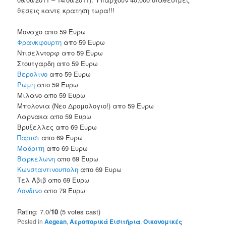
θεσεις καντε κρατηση τωρα!!!
Μοναχο απο 59 Ευρω
Φρανκφουρτη
απο 59 Ευρω
Ντισελντορφ απο 59 Ευρω
Στουτγαρδη απο 59 Ευρω
Βερολινο
απο 59 Ευρω
Ρωμη
απο 59 Ευρω
Μιλανο απο 59 Ευρω
Μπολονια (Νεο Δρομολογιο!) απο 59 Ευρω
Λαρνακα απο 59 Ευρω
Βρυξελλες απο 69 Ευρω
Παρισι
απο 69 Ευρω
Μαδριτη
απο 69 Ευρω
Βαρκελωνη
απο 69 Ευρω
Κωνσταντινουπολη
απο 69 Ευρω
Τελ Αβιβ απο 69 Ευρω
Λονδινο
απο 79 Ευρω
Rating: 7.0/
10
(5 votes cast)
Posted in
Aegean
,
Αεροπορικά Εισιτήρια
,
Οικονομικές