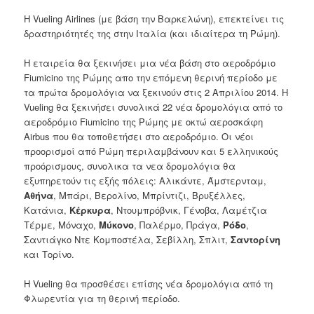
Η Vueling Airlines (με βάση την Βαρκελώνη), επεκτείνει τις
δραστηριότητές της στην Ιταλία (και ιδιαίτερα τη Ρώμη).
Η εταιρεία θα ξεκινήσει μια νέα βάση στο αεροδρόμιο
Fiumicino της Ρώμης απο την επόμενη θερινή περίοδο με
τα πρώτα δρομολόγια να ξεκινούν στις 2 Απριλίου 2014. Η
Vueling θα ξεκινήσει συνολικά 22 νέα δρομολόγια από το
αεροδρόμιο Fiumicino της Ρώμης με οκτώ αεροσκάφη
Airbus που θα τοποθετήσει στο αεροδρόμιο. Οι νέοι
προορισμοί από Ρώμη περιλαμβάνουν και 5 ελληνικούς
προόρισμους, συνολικα τα νεα δρομολόγια θα
εξυπηρετούν τις εξής πόλεις: Αλικάντε, Άμστερνταμ,
Αθήνα
, Μπάρι, Βερολίνο, Μπρίντιζι, Βρυξέλλες,
Κατάνια,
Κέρκυρα
, Ντουμπρόβνικ, Γένοβα, Λαμέτζια
Τέρμε, Μόναχο,
Μύκονο
, Παλέρμο, Πράγα,
Ρόδο
,
Σαντιάγκο Ντε Κομποστέλα, Σεβίλλη, Σπλιτ,
Σαντορίνη
και Τορίνο.
Η Vueling θα προσθέσει επίσης νέα δρομολόγια από τη
Φλωρεντία για τη θερινή περίοδο.