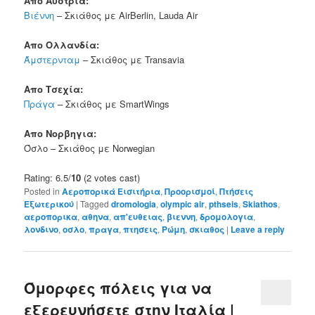
Απο Αυστρία:
Βιέννη
– Σκιάθος με AirBerlin, Lauda Air
Απο Ολλανδία:
Άμστερνταμ
– Σκιάθος με Transavia
Απο Τσεχία:
Πράγα
– Σκιάθος με SmartWings
Απο Νορβηγια:
Όσλο – Σκιάθος με Norwegian
Rating: 6.5/
10
(2 votes cast)
Posted in
Αεροπορικά Εισιτήρια
,
Προορισμοί
,
Πτήσεις
Εξωτερικού
|
Tagged
dromologia
,
olympic air
,
pthseis
,
Skiathos
,
αεροπορικα
,
αθηνα
,
απ'ευθειας
,
βιεννη
,
δρομολογια
,
λονδινο
,
οσλο
,
πραγα
,
πτησεις
,
Ρώμη
,
σκιαθος
|
Leave a reply
Όμορφες πόλεις για να
εξερευνήσετε στην Ιταλία |