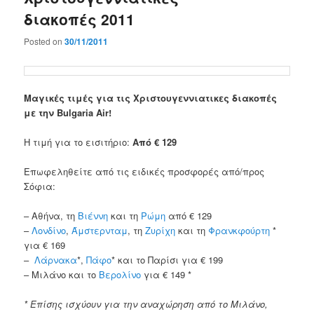
διακοπές 2011
Posted on
30/11/2011
Μαγικές τιμές για τις Χριστουγεννιατικες διακοπές
με την Bulgaria Air!
Η τιμή για το εισιτήριο:
Από € 129
Επωφεληθείτε από τις ειδικές προσφορές από/προς
Σόφια:
– Αθήνα, τη
Βιέννη
και τη
Ρώμη
από € 129
–
Λονδίνο
,
Άμστερνταμ
, τη
Ζυρίχη
και τη
Φρανκφούρτη
*
για € 169
–
Λάρνακα
*,
Πάφο
* και το Παρίσι για € 199
– Μιλάνο και το
Βερολίνο
για € 149 *
* Επίσης ισχύουν για την αναχώρηση από το Μιλάνο,