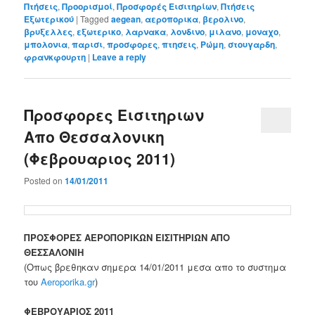
Πτήσεις
,
Προορισμοί
,
Προσφορές Εισιτηρίων
,
Πτήσεις
Εξωτερικού
|
Tagged
aegean
,
αεροπορικα
,
βερολινο
,
βρυξελλες
,
εξωτερικο
,
λαρνακα
,
λονδινο
,
μιλανο
,
μοναχο
,
μπολονια
,
παρισι
,
προσφορες
,
πτησεις
,
Ρώμη
,
στουγαρδη
,
φρανκφουρτη
|
Leave a reply
Προσφορες Εισιτηριων
Απο Θεσσαλονικη
(Φεβρουαριος 2011)
Posted on
14/01/2011
ΠΡΟΣΦΟΡΕΣ ΑΕΡΟΠΟΡΙΚΩΝ ΕΙΣΙΤΗΡΙΩΝ ΑΠΟ
ΘΕΣΣΑΛΟΝΙΗ
(Οπως βρεθηκαν σημερα 14/01/2011 μεσα απο το συστημα
του
Aeroporika.gr
)
ΦΕΒΡΟΥΑΡΙΟΣ 2011