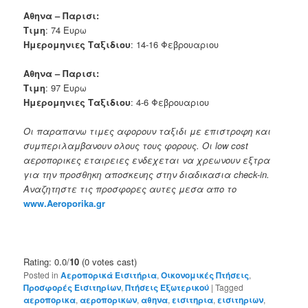
Αθηνα – Παρισι:
Τιμη
: 74 Ευρω
Ημερομηνιες Ταξιδιου
: 14-16 Φεβρουαριου
Αθηνα – Παρισι:
Τιμη
: 97 Ευρω
Ημερομηνιες Ταξιδιου
: 4-6 Φεβρουαριου
Οι παραπανω τιμες αφορουν ταξιδι με επιστροφη και
συμπεριλαμβανουν ολους τους φορους. Οι low cost
αεροπορικες εταιρειες ενδεχεται να χρεωνουν εξτρα
για την προσθηκη αποσκευης στην διαδικασια check-in.
Αναζητηστε τις προσφορες αυτες μεσα απο το
www.Aeroporika.gr
Rating: 0.0/
10
(0 votes cast)
Posted in
Αεροπορικά Εισιτήρια
,
Οικονομικές Πτήσεις
,
Προσφορές Εισιτηρίων
,
Πτήσεις Εξωτερικού
|
Tagged
αεροπορικα
,
αεροπορικων
,
αθηνα
,
εισιτηρια
,
εισιτηριων
,