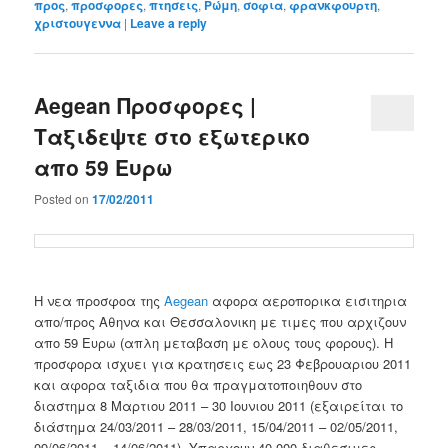
προς
,
προσφορες
,
πτησεις
,
Ρώμη
,
σοφια
,
φρανκφουρτη
,
χριστουγεννα
|
Leave a reply
Aegean Προσφορες |
Ταξιδεψτε στο εξωτερικο
απο 59 Ευρω
Posted on
17/02/2011
Η νεα προσφοα της
Aegean
αφορα αεροπορικα εισιτηρια
απο/προς Αθηνα και Θεσσαλονικη με τιμες που αρχιζουν
απο 59 Ευρω (απλη μεταβαση με ολους τους φορους). Η
προσφορα ισχυει για κρατησεις εως 23 Φεβρουαριου 2011
και αφορα ταξιδια που θα πραγματοποιηθουν στο
διαστημα 8 Μαρτιου 2011 – 30 Ιουνιου 2011 (εξαιρείται το
διάστημα 24/03/2011 – 28/03/2011, 15/04/2011 – 02/05/2011,
09/06/2011 – 14/06/2011). Υπαρχουν 40,000 διαθεσιμες