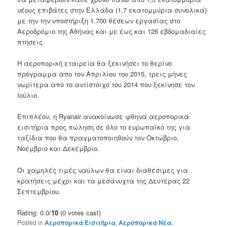
νέους επιβάτες
στην Ελλάδα
(
1,7 εκατομμύρια
συνολικά
)
με την
την υποστήριξη
1.700
θέσεων
εργασίας
στο
Αεροδρόμιο της Αθήνας
και
με
έως και
126
εβδομαδιαίες
πτήσεις
.
Η
αεροπορική εταιρεία
θα
ξεκινήσει
το θερίνο
πρόγραμμα απο τον
Απριλίου του 2015,
τρεις μήνες
νωρίτερα από
το
αντίστοιχο
του 2014
που
ξεκίνησε τον
Ιούλιο.
Επιπλέον
,
η Ryanair
ανακοίνωσε
φθηνά
αεροπορικά
εισιτήρια
προς πώληση
σε όλο το
ευρωπαϊκό της γ
ια
ταξίδια
που θα πραγματοποιηθούν
τον Οκτώβριο
,
Νοέμβριο και Δεκέμβριο
.
Οι
χαμηλές
τιμές ναύλων θα
είναι
διαθέσιμες
για
κρατήσεις μέχρι και τα
μεσάνυχτα της Δευτέρας
22
Σεπτεμβρίου.
Rating: 0.0/
10
(0 votes cast)
Posted in
Αεροπορικά Εισιτήρια
,
Αεροπορικά Νέα
,