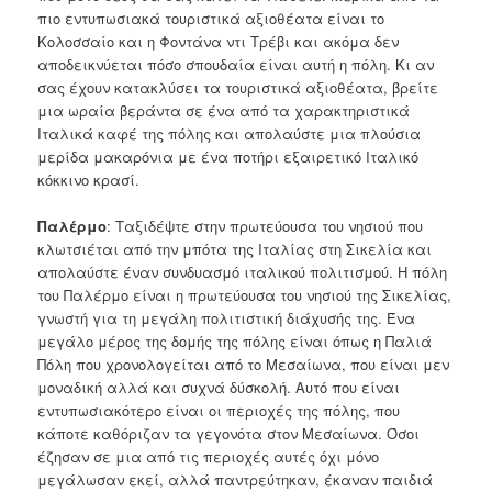
πιο εντυπωσιακά τουριστικά αξιοθέατα είναι το
Κολοσσαίο και η Φοντάνα ντι Τρέβι και ακόμα δεν
αποδεικνύεται πόσο σπουδαία είναι αυτή η πόλη. Κι αν
σας έχουν κατακλύσει τα τουριστικά αξιοθέατα, βρείτε
μια ωραία βεράντα σε ένα από τα χαρακτηριστικά
Ιταλικά καφέ της πόλης και απολαύστε μια πλούσια
μερίδα μακαρόνια με ένα ποτήρι εξαιρετικό Ιταλικό
κόκκινο κρασί.
Παλέρμο
: Ταξιδέψτε στην πρωτεύουσα του νησιού που
κλωτσιέται από την μπότα της Ιταλίας στη Σικελία και
απολαύστε έναν συνδυασμό ιταλικού πολιτισμού. Η πόλη
του Παλέρμο είναι η πρωτεύουσα του νησιού της Σικελίας,
γνωστή για τη μεγάλη πολιτιστική διάχυσής της. Ένα
μεγάλο μέρος της δομής της πόλης είναι όπως η Παλιά
Πόλη που χρονολογείται από το Μεσαίωνα, που είναι μεν
μοναδική αλλά και συχνά δύσκολή. Αυτό που είναι
εντυπωσιακότερο είναι οι περιοχές της πόλης, που
κάποτε καθόριζαν τα γεγονότα στον Μεσαίωνα. Όσοι
έζησαν σε μια από τις περιοχές αυτές όχι μόνο
μεγάλωσαν εκεί, αλλά παντρεύτηκαν, έκαναν παιδιά