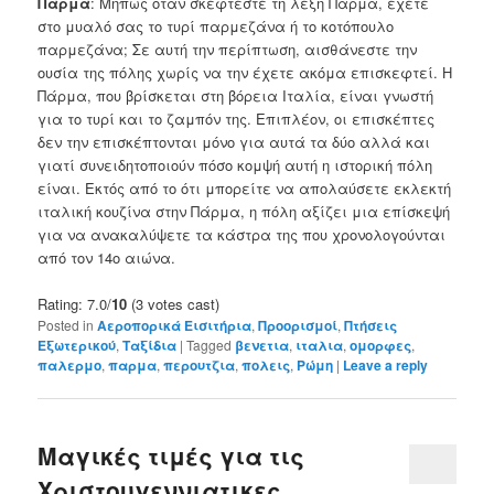
Πάρμα
: Μήπως όταν σκέφτεστε τη λέξη Πάρμα, έχετε
στο μυαλό σας το τυρί παρμεζάνα ή το κοτόπουλο
παρμεζάνα; Σε αυτή την περίπτωση, αισθάνεστε την
ουσία της πόλης χωρίς να την έχετε ακόμα επισκεφτεί. Η
Πάρμα, που βρίσκεται στη βόρεια Ιταλία, είναι γνωστή
για το τυρί και το ζαμπόν της. Επιπλέον, οι επισκέπτες
δεν την επισκέπτονται μόνο για αυτά τα δύο αλλά και
γιατί συνειδητοποιούν πόσο κομψή αυτή η ιστορική πόλη
είναι. Εκτός από το ότι μπορείτε να απολαύσετε εκλεκτή
ιταλική κουζίνα στην Πάρμα, η πόλη αξίζει μια επίσκεψή
για να ανακαλύψετε τα κάστρα της που χρονολογούνται
από τον 14ο αιώνα.
Rating: 7.0/
10
(3 votes cast)
Posted in
Αεροπορικά Εισιτήρια
,
Προορισμοί
,
Πτήσεις
Εξωτερικού
,
Ταξίδια
|
Tagged
βενετια
,
ιταλια
,
ομορφες
,
παλερμο
,
παρμα
,
περουτζια
,
πολεις
,
Ρώμη
|
Leave a reply
Μαγικές τιμές για τις
Χριστουγεννιατικες