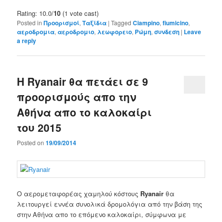
Rating: 10.0/
10
(1 vote cast)
Posted in
Προορισμοί
,
Ταξίδια
|
Tagged
Ciampino
,
fiumicino
,
αεροδρομια
,
αεροδρομιο
,
λεωφορειο
,
Ρώμη
,
συνδεση
|
Leave
a reply
Η Ryanair θα πετάει σε 9
προορισμούς απο την
Αθήνα απο το καλοκαίρι
του 2015
Posted on
19/09/2014
Ο αερομεταφορέας χαμηλού κόστους
Ryanair
θα
λειτουργεί
εννέα συνολικά δρομολόγια
από την βάση
της
στην
Αθήνα
απο
το επόμενο καλοκαίρι
,
σύμφωνα με