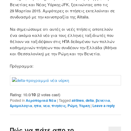
Βενετίας και Νέας Υόρκης-JFK, ξεκινώντας απο τις
29 Μαρτίου 2015. Αμφότερες οι πτήσεις εκτελούνται
σε
συνδυασμό με την κοινοπραξία της Alitalia.
Να σημειώσουμε οτι αυτές οι νεές πτήσεις αποτελούν
ένα ακόμα καλό νέο για τους έλληνες ταξιδιωτές που
θέλουν να ταξιδέψουν στις ΗΠΑ δεδομένου των πολλών
καθημερινών πτήσεων που συνδέουν την Ελλάδα (Αθήνα
και Θεσσαλονίκη) με την Ρώμη και την Βενετία.
Πρόγραμμα:
Rating: 10.0/
10
(2 votes cast)
Posted in
Αεροπορικά Νέα
|
Tagged
airlines
,
delta
,
βενετια
,
δρομολογια
,
ηπα
,
νεα
,
πτησεις
,
Ρώμη
,
Υορκη
|
Leave a reply
Πώς να πάτε απο το