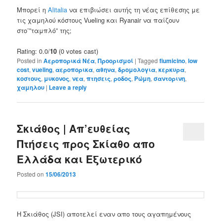
Μπορεί η
Alitalia
να επιβιώσει αυτής τη νέας επίθεσης με
τις χαμηλού κόστους Vueling και Ryanair να παίζουν
στο¨”ταμπλό” της;
Rating: 0.0/
10
(0 votes cast)
Posted in
Αεροπορικά Νέα
,
Προορισμοί
|
Tagged
fiumicino
,
low
cost
,
vueling
,
αεροπορικα
,
αθηνα
,
δρομολογια
,
κερκυρα
,
κοστους
,
μυκονος
,
νεα
,
πτησεις
,
ροδος
,
Ρώμη
,
σαντορινη
,
χαμηλου
|
Leave a reply
Σκιάθος | Απ’ευθείας
Πτήσεις προς Σκίαθο απο
Ελλάδα και Εξωτερικό
Posted on
15/06/2013
Η Σκιάθος (JSI) αποτελεί εναν απο τους αγαπημένους