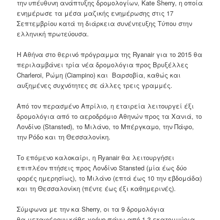
την υπέυθυνη
ανάπτυξης δρομολογίων
,
Kate
Sherry
, η οποία
ενημέρωσε
τα μέσα μαζικής ενημέρωσης
στις 17
Σεπτεμβρίου
κατά τη διάρκεια συνέντευξης
Τύπου
στην
ελληνική πρωτεύουσα
.
Η
Αθήνα
στο
θερινό πρόγραμμα
της
Ryanair
για το 2015 θα
περιλαμβάνει
τρία νέα
δρομολόγια προς
Βρυξέλλες
Charleroi
, Ρώμη (
Ciampino)
και
Βαρσοβία
,
καθώς και
αυξημένες
συχνότητες
σε
άλλες τρεις
γραμμές
.
Από
τον περασμένο Απρίλιο
,
η εταιρεία
λειτουργεί
έξι
δρομολόγια από
το αεροδρόμιο
Αθηνών
προς τα Χανιά
,
το
Λονδίνο
(
Stansted)
,
το Μιλάνο,
το Μπέργκαμο
, την
Πάφο
,
την Ρόδο
και τη Θεσσαλονίκη
.
Το επόμενο καλοκαίρι
,
η Ryanair
θα
λειτουργήσει
επιπλέον
πτήσεις προς
Λονδίνο
Stansted
(μία έως
δύο
φορές ημερησίως
), το
Μιλάνο (
επτά έως
10
την εβδομάδα
)
και τη Θεσσαλονίκη
(πέντε έως
έξι καθημερινές
).
Σύμφωνα με την κα
Sherry
,
οι
τα 9 δρομολόγια
θα
μεταφέρουν
κάθε χρόνο
πάνω από 1,3 εκατομμύρια