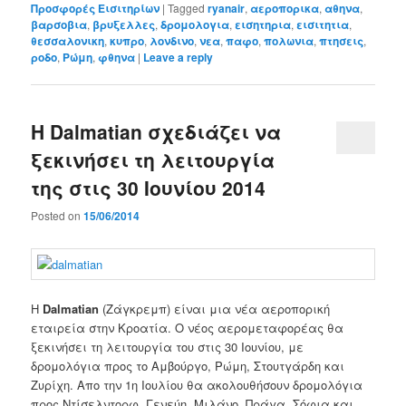
Προσφορές Εισιτηρίων
|
Tagged
ryanair
,
αεροπορικα
,
αθηνα
,
βαρσοβια
,
βρυξελλες
,
δρομολογια
,
εισητηρια
,
εισιτητια
,
θεσσαλονικη
,
κυπρο
,
λονδινο
,
νεα
,
παφο
,
πολωνια
,
πτησεις
,
ροδο
,
Ρώμη
,
φθηνα
|
Leave a reply
Η Dalmatian σχεδιάζει να
ξεκινήσει τη λειτουργία
της στις 30 Ιουνίου 2014
Posted on
15/06/2014
Η
Dalmatian
(
Ζάγκρεμπ)
είναι
μια νέα αεροπορική
εταιρεία
στην Κροατία
.
Ο νέος αερομεταφορέας
θα
ξεκινήσει τη λειτουργία του
στις 30
Ιουνίου, με
δρομολόγια προς το Αμβούργο
,
Ρώμη
,
Στουτγάρδη και
Ζυρίχη
.
Απο την 1η Ιουλίου θα
ακολουθήσουν δρομολόγια
προς
Ντίσελντορφ
,
Γενεύη, Μιλάνο
, Πράγα, Σόφια και