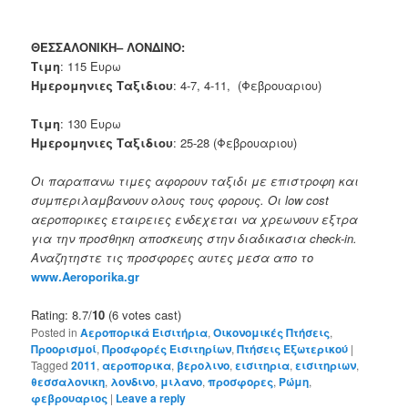
ΘΕΣΣΑΛΟΝΙΚΗ– ΛΟΝΔΙΝΟ:
Τιμη
: 115 Ευρω
Ημερομηνιες Ταξιδιου
: 4-7, 4-11, (Φεβρουαριου)
Τιμη
: 130 Ευρω
Ημερομηνιες Ταξιδιου
: 25-28 (Φεβρουαριου)
Οι παραπανω τιμες αφορουν ταξιδι με επιστροφη και
συμπεριλαμβανουν ολους τους φορους. Οι low cost
αεροπορικες εταιρειες ενδεχεται να χρεωνουν εξτρα
για την προσθηκη αποσκευης στην διαδικασια check-in.
Αναζητηστε τις προσφορες αυτες μεσα απο το
www.Aeroporika.gr
Rating: 8.7/
10
(6 votes cast)
Posted in
Αεροπορικά Εισιτήρια
,
Οικονομικές Πτήσεις
,
Προορισμοί
,
Προσφορές Εισιτηρίων
,
Πτήσεις Εξωτερικού
|
Tagged
2011
,
αεροπορικα
,
βερολινο
,
εισιτηρια
,
εισιτηριων
,
θεσσαλονικη
,
λονδινο
,
μιλανο
,
προσφορες
,
Ρώμη
,
φεβρουαριος
|
Leave a reply