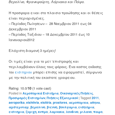
Βερολίνο, Φρανκφούρτη, Λάρνακα και Πάφο.
Η προσφορα ειναι στο πλαισιο προώθησης και οι θέσεις
είναι περιορισμένες.
– Περίοδος Πωλησεων – 28 Νοεμβριου 2011 εως 04
Δεκεμβριου 2011
– Περίοδος Ταξιδιου – 18 Δεκεμβρίου 2011 έως 10
Ιανουαριου2012
Ελάχιστη διαμονή 3 ημέρες!
Οι τιμές είναι για το μετ ‘επιστροφής και
περιλαμβάνουν όλους τους φόρους. Ένα κοστος εκδοσης
του
εισιτηριου
μπορει επισης να εφαρμοστεί, σύμφωνα
με την πολιτική του εκαστοτε γραφειου.
Rating: 10.0/
10
(1 vote cast)
Posted in
Αεροπορικά Εισιτήρια
,
Οικονομικές Πτήσεις
,
Προσφορές Εισιτηρίων
,
Πτήσεις Εξωτερικού
|
Tagged
2011
,
aeroporika
,
eishthria
,
eisitiria
,
prosfores
,
αεροπορικα
,
αθηνα
,
αμστερνταμ
,
βερολινο
,
βιεννη
,
βουλγαρια
,
εισητηρια
,
εισιτηρια
,
ζυριχη
,
κυπρο
,
λαρνακα
,
λονδινο
,
μιλανο
,
παφο
,