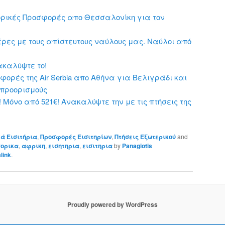
ρικές Προσφορές απο Θεσσαλονίκη για τον
ρες με τους απίστευτους ναύλους μας. Ναύλοι από
νακαλύψτε το!
ορές της Air Serbia απο Αθήνα για Βελιγράδι και
προορισμούς
 Μόνο από 521€! Ανακαλύψτε την με τις πτήσεις της
ά Εισιτήρια
,
Προσφορές Εισιτηρίων
,
Πτήσεις Εξωτερικού
and
ορικα
,
αφρικη
,
εισητηρια
,
εισιτηρια
by
Panagiotis
link
.
Proudly powered by WordPress