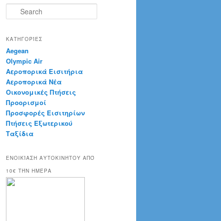
S
e
a
r
ΚΑΤΗΓΟΡΊΕΣ
c
Aegean
h
Olympic Air
Αεροπορικά Εισιτήρια
Αεροπορικά Νέα
Οικονομικές Πτήσεις
Προορισμοί
Προσφορές Εισιτηρίων
Πτήσεις Εξωτερικού
Ταξίδια
ΕΝΟΙΚΊΑΣΗ ΑΥΤΟΚΙΝΉΤΟΥ ΑΠΌ
10€ ΤΉΝ ΗΜΈΡΑ