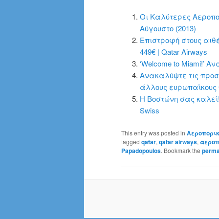
Οι Καλύτερες Αεροπο
Αύγουστο (2013)
Επιστροφή στους αιθέ
449€ | Qatar Airways
‘Welcome to Miami!’ Α
Ανακαλύψτε τις προσφ
άλλους ευρωπαϊκους 
Η Βοστώνη σας καλεί!
Swiss
This entry was posted in
Αεροπορικ
tagged
qatar
,
qatar airways
,
αεροπ
Papadopoulos
. Bookmark the
perma