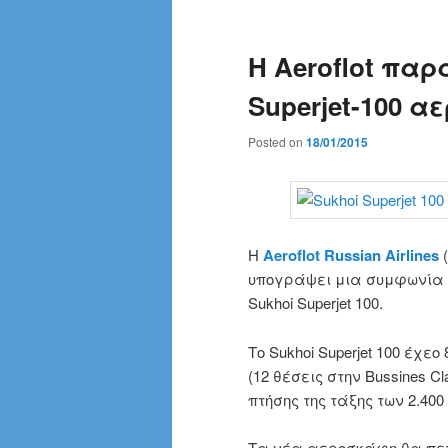
Η Aeroflot παρ
Superjet-100 
Posted on
18/01/2015
Η
Aeroflot
Russian
Airlines
(
υπογράψει μια συμφωνία
Sukhoi
Superjet
100
.
Το Sukhoi
Superjet
100 έχεο
(
12 θέσεις
στην Bussines Cl
πτήσης της τάξης των
2.400
Τα νέα αεροσκάφη
θα
πε