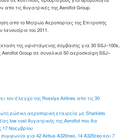
ν απο τις θυγατρικές της
Aeroflot
Group.
ίηση
από
το
Μητρώο
Αεροπορίας
της
Επιτροπής
ν Ιανουάριο του 2011
.
κταση της
υφιστάμενης σύμβασης
για
30
SSJ
–
100s,
 Aeroflot
Group
σε συνολικά
50 αεροσκάφη
SSJ
–
ι τον έλεγχο της Rossiya Airlines απο τις 30
πρώτη ρώσικη αεροπορική εταιρεία με Sharklets
έας low cost θυγατρικής της Aeroflot που θα
ς 17 Νοεμβρίου
 συμφωνία για 42 Airbus A320neo, 14 A320ceo και 7