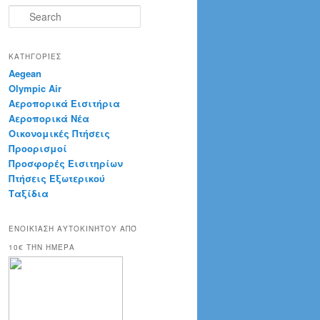
S
e
a
r
ΚΑΤΗΓΟΡΊΕΣ
c
Aegean
h
Olympic Air
Αεροπορικά Εισιτήρια
Αεροπορικά Νέα
Οικονομικές Πτήσεις
Προορισμοί
Προσφορές Εισιτηρίων
Πτήσεις Εξωτερικού
Ταξίδια
ΕΝΟΙΚΊΑΣΗ ΑΥΤΟΚΙΝΉΤΟΥ ΑΠΌ
10€ ΤΉΝ ΗΜΈΡΑ