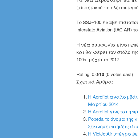
εσωτερικού που
λειτουργού
Το
SSJ
–
100
έλαβε πιστοπο
Interstate Aviation
(
IAC
AR
)
το
Η νέα συμφωνία
είναι
επέ
και
θα φέρει
τον στόλο
της
100s,
μέχρι το 2017
.
Rating: 0.0/
10
(0 votes cast)
Σχετικά Άρθρα:
Η Aeroflot αναλαμβάνε
Μαρτίου 2014
Η Aeroflot γίνεται η 
Pobeda το όνομα της ν
ξεκινήσει πτήσεις στι
Η VietJetAir υπέγραψε