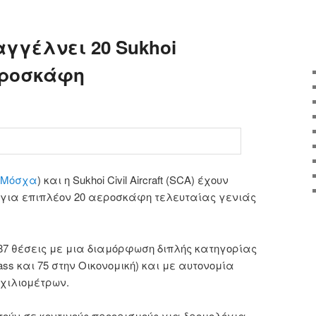
navigation
αγγέλνει 20 Sukhoi
αεροσκάφη
Μόσχα
)
και
η
Sukhoi
Civil Aircraft (S
CA)
έχουν
για
επιπλέον
20
αεροσκάφη
τελευταίας
γενιάς
87
θέσεις
με
μια διαμόρφωση διπλής
κατηγορίας
ass και
75 στην Οικονομική
)
και
με
αυτονομία
χιλιομέτρων.
τούν σε
κοντινούς προορισμούς
για δρομολόγια