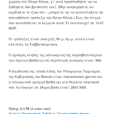
χώρους στο Χόνγκ Κόνγκ, γι’ αυτό προσπαθήστε να τα
ξοδέψετε όσο βρίσκεστε εκεί. (Μην ανησυχήσετε αν
κερδίσετε το τζακ ποτ – μπορείτε να τα ανταλλάξετε σε
οποιαδήποτε τράπεζα του Χόνγκ Κόνγκ.) Έως την στιγμή
που συντάσσεται το κείμενο αυτό, £1 αντιστοιχεί σε 13.07
MOP.
Οι τράπεζες είναι ανοιχτές 9π.μ.-5μ.μ. αλλά είναι
κλειστές τα Σαββατοκύριακα.
Ο αριθμός κλήσης της αστυνομίας/της πυροσβεστικής/και
των πρώτων βοηθειών σε περίπτωση ανάγκης είναι: 999.
Η διεύθυνση της ιστοσελίδας του Υπουργείου Τουρισμού
της Κυβέρνησης του Μακάο είναι macautourism.gov.mo και
η τηλεφωνική γραμμή βοήθειας για θέματα τουρισμού
που λειτουργεί σε 24ωρη βάση είναι: 2833 3000.
Rating: 8.0/
10
(4 votes cast)
Posted in
Προορισμοί
,
Ταξίδια
|
Tagged
casino
,
macau
,