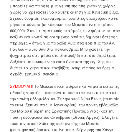
μπορείτε να πάρετε μια γεύση της ηπειρωτικής χώρας
χωρίς να χρειαστεί να κάνετε αίτηση για Κινέζικη βίζα.
Σχεδόν δυόμιση εκατομμύρια τουρίστες διασχίζουν κάθε
μήνα τα σύνορα (οι κάτοικοι του Μακάο είναι περίπου
600,000). Στους τερματικούς σταθμούς των φέρι μποτ, στα
καζίνο και κοντά σε ορισμένες από τις δημοφιλέστερες
περιοχές – όπως για παράδειγμα στα ερείπια του Αγ.
Παύλου – αυτό συνιστά πολυκοσμία. Μην χάσετε την
ψυχραιμία σας μέσα στο στριμωξίδι και στο σπρώξιμο.
Δοξάστε το οικουμενικό αυτό ένστικτο της αγέλης που
διέπει τα γκρουπ και τραβήξτε μακριά προς τα ήρεμα,
σχεδόν ερημικά, σοκάκια.
ΣΥΜΒΟΥΛΗ
! Το Μακάο είναι ασφυκτικά γεμάτο κατά τις
εθνικές γιορτές – αποφύγετε να το επισκεφτείτε κατά
την πρώτη εβδομάδα του Σεληνιακού Νέου Έτους (το οποίο ,
το 2014, ξεκινά στις 31 Ιανουαρίου), την πρώτη εβδομάδα
του Μαϊου (Γιορτή της Εργατικής Πρωτομαγιάς) και την
πρώτη εβδομάδα του Οκτωβρίου (Εθνική Αργία). Ελέγξτε
τόσο την ιστοσελίδα της κυβέρνησης του Μακάο
(portal.gov.mo) όσο και εκείνη της κυβέρνησης του Χόνγκ