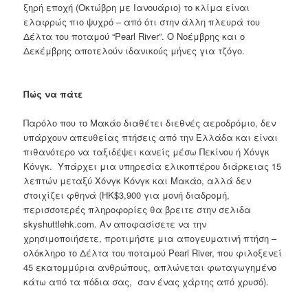
ξηρή εποχή (Οκτώβρη με Ιανουάριο) το κλίμα είναι
ελαφρώς πιο ψυχρό – από ότι στην άλλη πλευρά του
Δέλτα του ποταμού “Pearl River”. Ο Νοέμβρης και ο
Δεκέμβρης αποτελούν ιδανικούς μήνες για τζόγο.
Πώς να πάτε
Παρόλο που το Μακάο διαθέτει διεθνές αεροδρόμιο, δεν
υπάρχουν απευθείας πτήσεις από την Ελλάδα και είναι
πιθανότερο να ταξιδέψει κανείς μέσω Πεκίνου ή Χόνγκ
Κόνγκ. Υπάρχει μια υπηρεσία ελικοπτέρου διάρκειας 15
λεπτών μεταξύ Χόνγκ Κόνγκ και Μακάο, αλλά δεν
στοιχίζει φθηνά (HK$3,900 για μονή διαδρομή,
περισσοτερές πληροφορίες θα βρειτε στην σελιδα
skyshuttlehk.com. Αν αποφασίσετε να την
χρησιμοποιήσετε, προτιμήστε μια απογευματινή πτήση –
ολόκληρο το Δέλτα του ποταμού Pearl River, που φιλοξενεί
45 εκατομμύρια ανθρώπους, απλώνεται φωταγωγημένο
κάτω από τα πόδια σας, σαν ένας χάρτης από χρυσό).