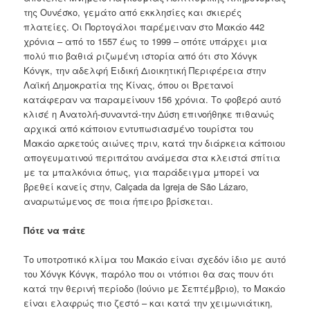
της Ουνέσκο, γεμάτο από εκκλησίες και σκιερές
πλατείες. Οι Πορτογάλοι παρέμειναν στο Μακάο 442
χρόνια – από το 1557 έως το 1999 – οπότε υπάρχει μια
πολύ πιο βαθιά ριζωμένη ιστορία από ότι στο Χόνγκ
Κόνγκ, την αδελφή Ειδική Διοικητική Περιφέρεια στην
Λαϊκή Δημοκρατία της Κίνας, όπου οι Βρετανοί
κατάφεραν να παραμείνουν 156 χρόνια. Το φοβερό αυτό
κλισέ η Ανατολή-συναντά-την Δύση επινοήθηκε πιθανώς
αρχικά από κάποιον εντυπωσιασμένο τουρίστα του
Μακάο αρκετούς αιώνες πριν, κατά την διάρκεια κάποιου
απογευματινού περιπάτου ανάμεσα στα κλειστά σπίτια
με τα μπαλκόνια όπως, για παράδειγμα μπορεί να
βρεθεί κανείς στην, Calçada da Igreja de São Lázaro,
αναρωτώμενος σε ποια ήπειρο βρίσκεται.
Πότε να πάτε
Το υποτροπικό κλίμα του Μακάο είναι σχεδόν ίδιο με αυτό
του Χόνγκ Κόνγκ, παρόλο που οι ντόπιοι θα σας πουν ότι
κατά την θερινή περίοδο (Ιούνιο με Σεπτέμβριο), το Μακάο
είναι ελαφρώς πιο ζεστό – και κατά την χειμωνιάτικη,