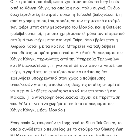
Οι περισσότεροι άνθρωποι χρησιμοποιούν τα ferry boats
από το Χόνγκ Κόνγκ, τα οποία ειναι πολυ συχνά. Οι δυο
διαχειρίστριες εταιρίες είναι: η TurboJet (turbojet.com), η
οποία χρησιμοποιεί περισσότερο τον τερματικό σταθμό
των φέρι μποτ στην χερσόνησο του Μακάο, και η CotaiJet
(cotaijet.com.mo), η οποία χρησιμοποιεί μόνο τον τερματικό
σταθμό των φέρι μποτ στο νησί Taipa, όπου βρίσκεται η
λωρίδα Κοτάι με τα καζίνο. Μπορείτε να ταξιδέψετε
απευθείας με φέρι μποτ από το Διεθνές Αεροδρόμιο του
Χόνγκ Κόνγκ, περνώντας από την Υπηρεσία Τελωνείων
και Μετανάστευσης: πηγαίνετε σε ένα από τα γκισέ του
φέρι, αγοράστε το εισιτήριο σας και κάποιος θα
ερευνήσει υποχρεωτικά στον χώρο αποθήκευσης
αποσκευών για τις αποσκευές σας, τις οποίες μπορείτε
να περισυλλέξετε αργότερα κατά την επιστροφή στο
Μακάο. (Η αντίστροφη διαδικασία ισχύει σε περίπτωση
που θέλετε να αναχωρήσετε από το αεροδρόμιο του
Χόνγκ Κόνγκ, μέσω Μακάο.)
Ferry boats λειτουργούν επίσης από το Shun Tak Centre, το
οποίο συνδέεται απευθείας με το σταθμό του Sheung Wan
MTR και αποτελεί τον κεντρικό τερματικό σταθμό φέρι