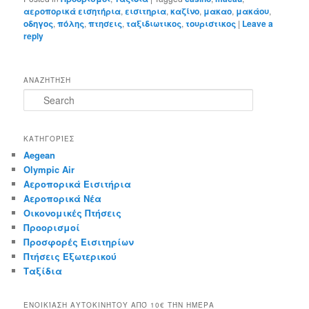
αεροπορικά εισητήρια
,
εισιτηρια
,
καζίνο
,
μακαο
,
μακάου
,
οδηγος
,
πόλης
,
πτησεις
,
ταξιδιωτικος
,
τουριστικος
|
Leave a
reply
ΑΝΑΖΗΤΗΣΗ
S
e
a
r
ΚΑΤΗΓΟΡΊΕΣ
c
Aegean
h
Olympic Air
Αεροπορικά Εισιτήρια
Αεροπορικά Νέα
Οικονομικές Πτήσεις
Προορισμοί
Προσφορές Εισιτηρίων
Πτήσεις Εξωτερικού
Ταξίδια
ΕΝΟΙΚΊΑΣΗ ΑΥΤΟΚΙΝΉΤΟΥ ΑΠΌ 10€ ΤΉΝ ΗΜΈΡΑ