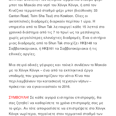
μποτ του Μακάο στο νησί του Χόνγκ Κόνγκ, ή από τον
Κινέζικο τερματικό σταθμό φέρι μποτ (διεύθυνση: 33
Canton Road, Tsim Sha Tsui) στο Kowloon. Όλες οι
ακτοπλοϊκές διαδρομές διαρκούν περίπου 1 ώρα. Η
υπηρεσία από το Shun Tak λειτουργεί κάθε 15 λεπτά στο
χρονικό διάστημα από τις 7 το πρωί ως τα μεσάνυχτα,
χωρίς μεγαλύτερες ολονύχτιες διαδρομές. Ένα εισιτήριο
μιας διαδρομής από το Shun Tak στοιχίζει HK$148 τα
Σαββατοκύριακα, ή HK$161 τα Σαββατοκύριακα ή τις
εθνικές αργίες.
Μια σειρά οδικές γέφυρες και τούνελ συνδέουν το Μακάο
με το Χόνγκ Κόνγκ – ένα από τα εκπληκτικά έργα
υποδομής που χαρακτηρίζουν την νότια Κίνα που
περιλαμβάνουν την κατασκευή τεχνητών νήσων –
πρόκειται να εγκαινιαστούν το 2016.
ΣΥΜΒΟΥΛΗ
! Σε κάθε αγορά εισιτηρίου επιστροφής, θα
σας ζητηθεί να καθορίσετε το χρόνο επιστροφής σας με
το φέρι. Αν τότε αποφασίσετε να επιστρέψετε στο Χόνγκ
Κόνγκ νωρίτερα, πηγαίνετε στον τερματικό σταθμό των