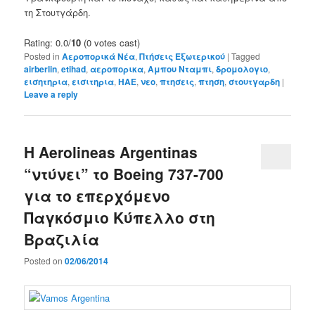
τη Στουτγάρδη
.
Rating: 0.0/
10
(0 votes cast)
Posted in
Αεροπορικά Νέα
,
Πτήσεις Εξωτερικού
|
Tagged
airberlin
,
etihad
,
αεροπορικα
,
Αμπου Νταμπι
,
δρομολογιο
,
εισητηρια
,
εισιτηρια
,
ΗΑΕ
,
νεο
,
πτησεις
,
πτηση
,
στουτγαρδη
|
Leave a reply
Η Aerolineas Argentinas
“ντύνει” το Boeing 737-700
για το επερχόμενο
Παγκόσμιο Κύπελλο στη
Βραζιλία
Posted on
02/06/2014