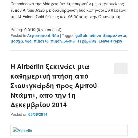
Domodedovo
της Μόσχας
θα λειτουργούν
με
αεροσκάφος
τύπου Airbus
A320
με
διαμόρφωση
δύο κατηγοριών θέσεων
με
14
Falcon
Gold
θέσεις
και
96
θέσεις
στην
Οικονομικη
.
Rating: 0.0/
10
(0 votes cast)
Posted in
Αεροπορικά Νέα
|
Tagged
gulf air
,
αθηνα
,
δρομολογιο
,
μοσχα
,
νεο
,
πτησεις
,
πτηση
,
ρωσια
,
Τεχεράνη
|
Leave a reply
Η Airberlin ξεκινάει μια
καθημερινή πτήση από
Στουτγκάρδη προς Αμπού
Ντάμπι, απο την 1η
Δεκεμβρίου 2014
Posted on
02/06/2014