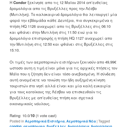
Η
Condor
ξεκίνησε απο τις 12 Μαϊου 2014 απ’ευθείας
δρομολόγια απο τις Βρυξέλλες προς την Λέσβο
(Μυτιλήνη). Το καλοκαιρινό δρομολόγιο θα λειτουργεί μία
φορά την εβδομάδα κάθε Δευτέρα, πιο συγκεκριμένα η
πτήση HQ 1126 αναχωρεί απο τις Βρυξέλλες στις 06:10
και φθάνει στην Μυτιλήνη στις 11:50 ενώ για το
δρομολόγιο επιστροφής η πτήση HQ 1127 αναχωρεί απο
την Μυτιλήνη στις 12:50 και φθάνει στις Βρυξέλλες στις
15:10.
Οι τιμές των αεροπορικών εισιτήριων ξεκινούν απο 49,99€
ωστοσο αυτη η τιμή είναι μόνο για τις αρχικές πτήσεις τον
Μάϊο που η ζήτηση δεν είναι τόσο ανεβασμένη. Η σύνδεση
αυτή αναμένετε να τονώση την ήδη αυξημένη κίνηση
τουριστών στο νησί αλλά είναι και μία καλή ευκαιρία
για τους κατοίκους της Λέσβου να επισκευθούν τις
Βρυξέλλες με απ’ευθείας πτήση και σχετικά
οικονομικούς νάυλους.
Rating: 10.0/
10
(1 vote cast)
Posted in
Αεροπορικά Εισιτήρια
,
Αεροπορικά Νέα
|
Tagged
condon
,
αεροπορικα
,
βρυξελλες
,
δρομολογια
,
δρομολογιο
,