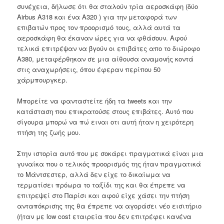
συνέχεια, δήλωσε ότι θα σταλούν τρία αεροσκάφη (δύο
Airbus Α318 και ένα Α320 ) για την μεταφορά των
επιβατών προς τον προορισμό τους, αλλά αυτά τα
αεροσκάφη θα έκαναν ώρες για να φθάσουν.
Αφού
τελικά επιτρέψαν να βγούν οι επιβάτες απο το διώροφο
A380, μεταφέρθηκαν σε μια αίθουσα αναμονής κοντά
στις αναχωρήσεις, όπου έφεραν περίπου 50
χάρμπουργκερ.
Μπορείτε να φανταστείτε ήδη τα tweets και την
κατάσταση που επικρατούσε στους επιβάτες.
Αυτό που
σίγουρα μπορώ να πώ ειναι οτι αυτή ήταν η χειρότερη
πτήση της ζωής μου.
Στην ιστορία αυτό που με σοκάρει πραγματικά είναι μια
γυναίκα που ο τελικός προορισμός της ήταν πραγματικά
το Μάντσεστερ, αλλά δεν είχε το δικαίωμα να
τερματίσει πρόωρα το ταξίδι της και θα έπρεπε να
επιτρεψεί στο Παρίσι και αφού είχε χάσει την πτήση
ανταπόκρισης της θα έπρεπε να αγοράσει νέο εισιτήριο
(ήταν με low cost εταιρεία που δεν επιτρέφει κανένα