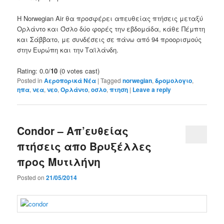
Η Norwegian Air
θα προσφέρει
απευθείας πτήσεις
μεταξύ
Ορλάντο
και Όσλο
δύο
φορές
την εβδομάδα
, κάθε
Πέμπτη
και Σάββατο
,
με συνδέσεις
σε πάνω από
94
προορισμούς
στην Ευρώπη
και την Ταϊλάνδη
.
Rating: 0.0/
10
(0 votes cast)
Posted in
Αεροπορικά Νέα
|
Tagged
norwegian
,
δρομολογιο
,
ηπα
,
νεα
,
νεο
,
Ορλάντο
,
οσλο
,
πτηση
|
Leave a reply
Condor – Απ’ευθείας
πτήσεις απο Βρυξέλλες
προς Μυτιλήνη
Posted on
21/05/2014