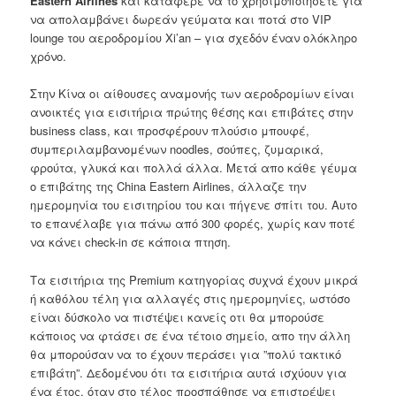
Eastern Airlines
και κατάφερε να το χρησιμοποιήσετε για
να απολαμβάνει δωρεάν γεύματα και ποτά στο VIP
lounge του αεροδρομίου Xi’an – για σχεδόν έναν ολόκληρο
χρόνο.
Στην Κίνα οι αίθουσες αναμονής των αεροδρομίων είναι
ανοικτές για εισιτήρια πρώτης θέσης και επιβάτες στην
business class, και προσφέρουν πλούσιο μπουφέ,
συμπεριλαμβανομένων noodles, σούπες, ζυμαρικά,
φρούτα, γλυκά και πολλά άλλα. Μετά απο κάθε γέυμα
ο επιβάτης της China Eastern Airlines, άλλαζε την
ημερομηνία του εισιτηρίου του και πήγενε σπίτι του. Αυτο
το επανέλαβε για πάνω από 300 φορές, χωρίς καν ποτέ
να κάνει check-in σε κάποια πτηση.
Τα εισιτήρια της Premium κατηγορίας συχνά έχουν μικρά
ή καθόλου τέλη για αλλαγές στις ημερομηνίες, ωστόσο
είναι δύσκολο να πιστέψει κανείς οτι θα μπορούσε
κάποιος να φτάσει σε ένα τέτοιο σημείο, απο την άλλη
θα μπορούσαν να το έχουν περάσει για ”πολύ τακτικό
επιβάτη”. Δεδομένου ότι τα εισιτήρια αυτά ισχύουν για
ένα έτος, όταν στο τέλος προσπάθησε να επιστρέψει