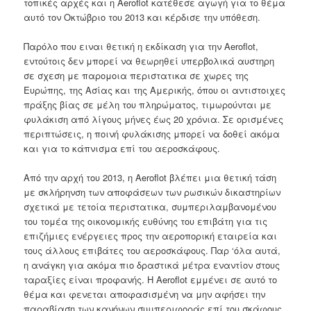
τοπικές αρχές και η Aeroflot κατέθεσε αγωγή για το θέμα
αυτό τον Οκτώβριο του 2013 και κέρδισε την υπόθεση.
Παρόλο που ειναι θετική η εκδίκαση για την Aeroflot,
εντούτοις δεν μπορεί να θεωρηθεί υπερβολικά αυστηρη
σε σχεση με παρομοια περιστατικα σε χωρες της
Ευρώπης, της Ασίας και της Αμερικής, όπου οι αντιστοιχες
πράξης βίας σε μέλη του πληρώματος, τιμωρούνται με
φυλάκιση από λίγους μήνες έως 20 χρόνια. Σε ορισμένες
περιπτώσεις, η ποινή φυλάκισης μπορεί να δοθεί ακόμα
και για το κάπνισμα επί του αεροσκάφους.
Από την αρχή του 2013, η Aeroflot βλέπει μια θετική τάση
με σκλήρηνση των αποφάσεων των ρωσικών δικαστηρίων
σχετικά με τετοία περιστατικα, συμπεριλαμβανομένου
του τομέα της οικονομικής ευθύνης του επιβάτη για τις
επιζήμιες ενέργειες προς την αεροπορική εταιρεία και
τους άλλους επιβάτες του αεροσκάφους. Παρ ‘όλα αυτά,
η ανάγκη για ακόμα πιο δραστικά μέτρα εναντίον στους
ταραξίες είναι προφανής. Η Aeroflot εμμένει σε αυτό το
θέμα και φενεται αποφασισμένη να μην αφήσει την
παραβίαση των κανόνων συμπεριφοράς επί του σκάφους,