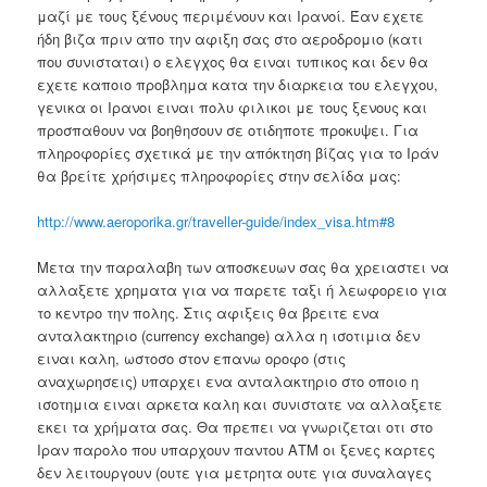
μαζί με τους ξένους περιμένουν και Ιρανοί. Έαν εχετε
ήδη βιζα πριν απο την αφιξη σας στο αεροδρομιο (κατι
που συνισταται) ο ελεγχος θα ειναι τυπικος και δεν θα
εχετε καποιο προβλημα κατα την διαρκεια του ελεγχου,
γενικα οι Ιρανοι ειναι πολυ φιλικοι με τους ξενους και
προσπαθουν να βοηθησουν σε οτιδηποτε προκυψει. Για
πληροφορίες σχετικά με την απόκτηση βίζας για το Ιράν
θα βρείτε χρήσιμες πληροφορίες στην σελίδα μας:
http://www.aeroporika.gr/traveller-guide/index_visa.htm#8
Μετα την παραλαβη των αποσκευων σας θα χρειαστει να
αλλαξετε χρηματα για να παρετε ταξι ή λεωφορειο για
το κεντρο την πολης. Στις αφιξεις θα βρειτε ενα
ανταλακτηριο (currency exchange) αλλα η ισοτιμια δεν
ειναι καλη, ωστοσο στον επανω οροφο (στις
αναχωρησεις) υπαρχει ενα ανταλακτηριο στο οποιο η
ισοτημια ειναι αρκετα καλη και συνιστατε να αλλαξετε
εκει τα χρήματα σας. Θα πρεπει να γνωριζεται οτι στο
Ιραν παρολο που υπαρχουν παντου ΑΤΜ οι ξενες καρτες
δεν λειτουργουν (ουτε για μετρητα ουτε για συναλαγες