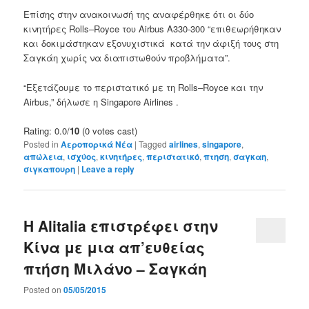
Επίσης στην ανακοινωσή της αναφέρθηκε
ότι οι δύο
κινητήρες
Rolls
–
Royce
του
Airbus
A330-300
“
επιθεωρήθηκαν
και
δοκιμάστηκαν
εξονυχιστικά
κατά την άφιξή τους
στη
Σαγκάη
χωρίς
να διαπιστωθούν
προβλήματα”
.
“
Εξετάζουμε
το περιστατικό
με τη Rolls
–
Royce και την
Airbus
,” δήλωσε η
Singapore
Airlines
.
Rating: 0.0/
10
(0 votes cast)
Posted in
Αεροπορικά Νέα
|
Tagged
airlines
,
singapore
,
απώλεια
,
ισχύος
,
κινητήρες
,
περιστατικό
,
πτηση
,
σαγκαη
,
σιγκαπουρη
|
Leave a reply
Η Alitalia επιστρέφει στην
Κίνα με μια απ’ευθείας
πτήση Μιλάνο – Σαγκάη
Posted on
05/05/2015