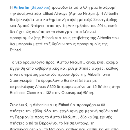
Η
Airberlin
(
Βερολίνο
)
τροφοδοτεί με
άλλη
μια
διαδρομή
την συνεργάτιδα
Etihad
Airways
(
Αμπού Ντάμπι). Η
Airberlin
θα ξεκινήσει
μια καθημερινή πτήση
μεταξύ Στουτγάρδης
και Αμπού
Ντάμπι
, απο την 1η Δεκεμβρίου του
2014, αυτό
θα έχει ώς συνέπεια το
άνοιγμα
επιπλέον
41
προορισμών (της Etihad) για τους επιβάτες της Airberlin που
θα μπορούν
μετά
ταξιδεύουν
στους
προορισμούς
της
Etihad
.
Το νέο δρομολόγιο προς
Άμπου
Ντάμπι
,
αναμένει ακόμα
έγγριση απο
κυβερνητικές και ρυθμιστικές
αρχές
,
καθώς
ειναι ο πρώτος μ
ακρινός προορισμός
της
Airberlin
από
Στουτγκάρδη
.
Το
δρομολόγιο θα εκτελείται
με
αεροσκάφος Airbus
A320
διαμορφωμένο με
12
θέσεις
στην
Business Class
και 132
στην Οικονομική Θέση
.
Συνολικά
, η A
irberlin
και η Etihad
θα προσφέρουν
63
πτήσεις την εβδομάδα
την ερχόμενη
χειμερινή σεζόν
από
τη Γερμανία
προς το Αμπού Ντάμπι
,
δύο καθημερινές
πτήσεις
από το Βερολίνο
, το
Ντίσελντορφ
, τη
Φρανκφούρτη
και το Μόναχο
,
καθώς και
καθημερινά
από