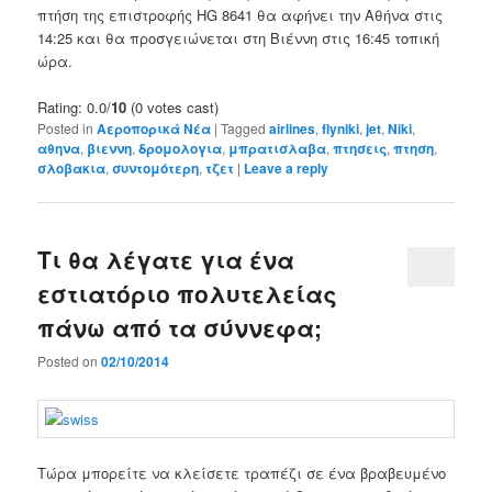
πτήση της επιστροφής
HG
8641
θα αφήνει
την Αθήνα
στις
14:25
και θα προσγειώνεται
στη Βιέννη
στις 16:45 τοπική
ώρα
.
Rating: 0.0/
10
(0 votes cast)
Posted in
Αεροπορικά Νέα
|
Tagged
airlines
,
flyniki
,
jet
,
Niki
,
αθηνα
,
βιεννη
,
δρομολογια
,
μπρατισλαβα
,
πτησεις
,
πτηση
,
σλοβακια
,
συντομότερη
,
τζετ
|
Leave a reply
Τι θα λέγατε για ένα
εστιατόριo πολυτελείας
πάνω από τα σύννεφα;
Posted on
02/10/2014
Τώρα μπορείτε να κλείσετε τραπέζι σε ένα βραβευμένο