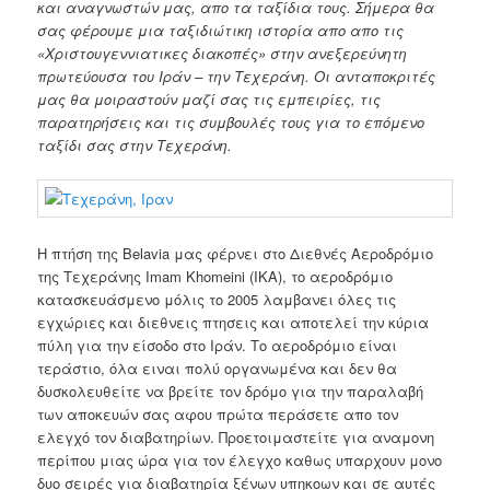
και αναγνωστών μας, απο τα ταξίδια τους. Σήμερα θα
σας φέρουμε μια ταξιδιώτικη ιστορία απο απο τις
«Χριστουγεννιατικες διακοπές» στην ανεξερεύνητη
πρωτεύουσα του Ιράν – την Τεχεράνη. Οι ανταποκριτές
μας θα μοιραστούν μαζί σας τις εμπειρίες, τις
παρατηρήσεις και τις συμβουλές τους για το επόμενο
ταξίδι σας στην Τεχεράνη.
Η πτήση της Belavia μας φέρνει στο Διεθνές Αεροδρόμιο
της Τεχεράνης Imam Khomeini (IΚΑ), το αεροδρόμιο
κατασκευάσμενο μόλις το 2005 λαμβανει όλες τις
εγχώριες και διεθνεις πτησεις και αποτελεί την κύρια
πύλη για την είσοδο στο Ιράν. Το αεροδρόμιο είναι
τεράστιο, όλα ειναι πολύ οργανωμένα και δεν θα
δυσκολευθείτε να βρείτε τον δρόμο για την παραλαβή
των αποκευών σας αφου πρώτα περάσετε απο τον
ελεγχό τον διαβατηρίων. Προετοιμαστείτε για αναμονη
περίπου μιας ώρα για τον έλεγχο καθως υπαρχουν μονο
δυο σειρές για διαβατηρία ξένων υπηκοων και σε αυτές