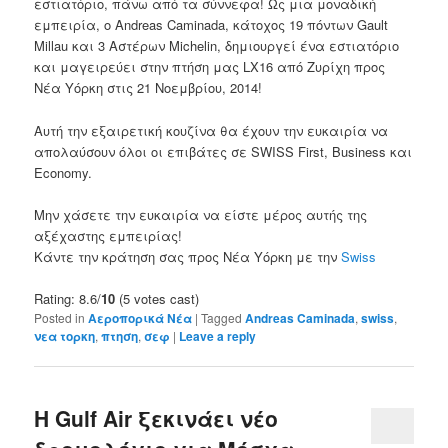
εστιατόριο, πάνω από τα σύννεφα! Ως μια μοναδική
εμπειρία, ο Andreas Caminada, κάτοχος 19 πόντων Gault
Millau και 3 Αστέρων Michelin, δημιουργεί ένα εστιατόριο
και μαγειρεύει στην πτήση μας LX16 από Ζυρίχη προς
Νέα Υόρκη στις 21 Νοεμβρίου, 2014!
Αυτή την εξαιρετική κουζίνα θα έχουν την ευκαιρία να
απολαύσουν όλοι οι επιβάτες σε SWISS First, Business και
Economy.
Μην χάσετε την ευκαιρία να είστε μέρος αυτής της
αξέχαστης εμπειρίας!
Κάντε την κράτηση σας προς Νέα Υόρκη με την
Swiss
Rating: 8.6/
10
(5 votes cast)
Posted in
Αεροπορικά Νέα
|
Tagged
Andreas Caminada
,
swiss
,
νεα τορκη
,
πτηση
,
σεφ
|
Leave a reply
Η Gulf Air ξεκινάει νέο