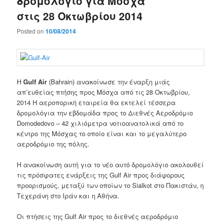
δρομολόγιο για Μόσχα
στις 28 Οκτωβρίου 2014
Posted on
10/08/2014
Η
Gulf Air
(
Bahrain)
ανακοίνωσε
την έναρξη
μιάς
απ’ευθείας πτήσης προς
Μόσχα
από τις 28 Οκτωβρίου
,
2014
Η
αεροπορική εταιρεία θα εκτελεί
τέσσερα
δρομολόγια
την εβδομάδα προς
το Διεθνές Αεροδρόμιο
Domodedovo
–
42 χιλιόμετρα
νοτιοανατολικά
από
το
κέντρο
της
Μόσχας
το οποίο είναι και το
μεγαλύτερο
αεροδρόμιο
της πόλης.
Η
ανακοίνωση αυτή για το νέο αυτό δρομολόγιο
ακολουθεί
τις πρόσφατες
ε
νάρξεις
της Gulf Air
προς
διάφορους
προορισμούς, μεταξύ
των οποίων το
Sialkot
στο
Πακιστάν
, η
Τεχεράνη
στο Ιράν
και
η
Αθήνα.
Οι πτήσεις της Gulf Air
προς
το διεθνές αεροδρόμιο