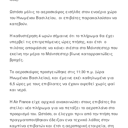
Ωστόσο μόλις το αεροσκάφος εισήλθε στον εναέριο χώρο
του Ηνωμένου Βασιλείου, οι επιβάτες παρακαλούσαν να
κατεβούν.
Η καθυστέρηση 4 ωρών σήμαινε ότι το πλήρωμα θα έχει
υπερβεί τις επιτρεπόμενες ώρες πτήσης, και έτσι ο
πιλότος αποφάσισε να κάνει σιέστα στο Μάντσεστερ που
εκείνη την μέρα το
Μάντσεστερ βίωνε καταρρακτώδεις
βροχές.
Το αεροσκάφος προσγειώθηκε στις 11:30 π.μ. (ώρα
Ηνωμένου Βασιλείου), και έμεινε εκέι καθηλωμένο για
6,5 ώρες με τους επιβλατες να έχουν αφεθεί χωρίς φαί
και νερό
.
Η Air France είχε αρχικά ανακοινώσει στους επιβάτες θα
στείλει νέο πλήρωμα για να πετάξει το αεροπλάνο στο
προορισμό του.
Ωστόσο, οι έλεγχοι πριν από την πτήση που
πραγματοποιήθηκαν έδειξαν ενα τεχνικό λάθος στην
καμπίνα επιβατών και έτσι η
αεροπορική εταιρεία, στη