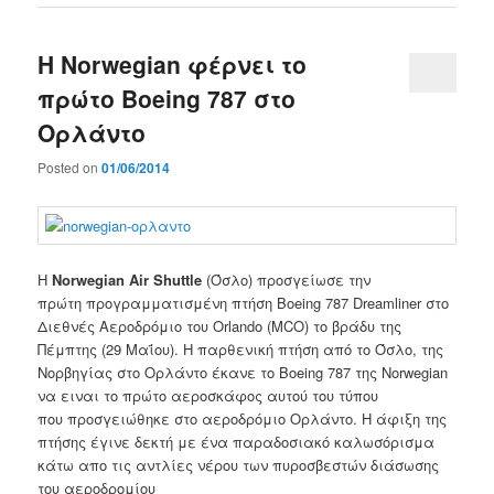
Η Norwegian φέρνει το
πρώτο Boeing 787 στο
Ορλάντο
Posted on
01/06/2014
Η
Norwegian
Air Shuttle
(
Όσλο)
προσγείωσε την
πρώτη
προγραμματισμένη πτήση
Boeing
787
Dreamliner
στο
Διεθνές Αεροδρόμιο
του
Orlando
(
MCO)
το βράδυ της
Πέμπτης
(29 Μαΐου
).
Η παρθενική πτήση
από το Όσλο
,
της
Νορβηγίας
στο Ορλάντο
έκανε το
Boeing
787
της Norwegian
να ειναι το πρώτο αεροσκάφος αυτού του τύπου
που προσγειώθηκε
στο
αεροδρόμιο
Ορλάντο
.
Η άφιξη της
πτήσης
έγινε δεκτή με
ένα παραδοσιακό
καλωσόρισμα
κάτω απο τις αντλίες νέρου των πυροσβεστών
διάσωσης
του
αεροδρομίου