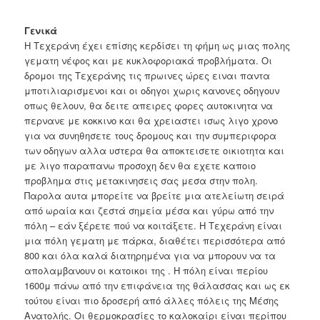
Γενικά
H Τεχεράνη έχει επίσης κερδίσει τη φήμη ως μιας πολης
γεματη νέφος και με κυκλοφοριακά προβλήματα. Οι
δρομοι της Τεχεράνης τις πρωινες ώρες ειναι παντα
μποτιλιαρισμενοι και οι οδηγοι χωρις κανονες οδηγουν
οπως θελουν, θα δειτε απειρες φορες αυτοκινητα να
περνανε με κοκκινο και θα χρειαστει ισως λιγο χρονο
για να συνηθησετε τους δρομους και την συμπεριφορα
των οδηγων αλλα υστερα θα αποκτεισετε οικιοτητα και
με λιγο παραπανω προσοχη δεν θα εχετε καποιο
προβλημα στις μετακινησεις σας μεσα στην πολη.
Παρολα αυτα μπορείτε να βρείτε μια ατελείωτη σειρά
από ωραία και ζεστά σημεία μέσα και γύρω από την
πόλη – εάν ξέρετε πού να κοιτάξετε. Η Τεχεράνη είναι
μια πόλη γεματη με πάρκα, διαθέτει περισσότερα από
800 και όλα καλά διατηρημένα για να μπορουν να τα
απολαμβανουν οι κατοικοι της . Η πόλη είναι περίου
1600μ πάνω από την επιφάνεια της θάλασσας και ως εκ
τούτου είναι πιο δροσερή από άλλες πόλεις της Μέσης
Ανατολής. Οι θερμοκρασίες το καλοκαίρι είναι περίπου