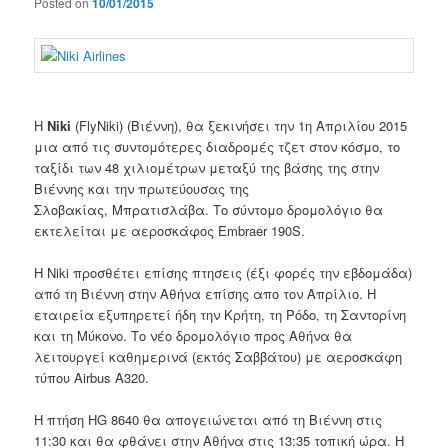
Posted on
10/01/2015
Η
Niki
(
FlyNiki)
(
Βιέννη),
θα ξεκινήσει
την 1η Απριλίου
2015
μια από τις
συντομότερες διαδρομές
τζετ
στον κόσμο
,
το
ταξίδι
των 48 χιλιομέτρων
μεταξύ της βάσης της στην
Βιέννης
και την πρωτεύουσας της
Σλοβακίας,
Μπρατισλάβα
.
Το σύντομο
δρομολόγιο θα
εκτελείται
με
αεροσκάφος Embraer
190S
.
Η Niki προσθέτει επίσης
πτησεις
(έξι
φορές την εβδομάδα
)
από τη Βιέννη
στην Αθήνα
επίσης απο
τον Απρίλιο
.
Η
εταιρεία
εξυπηρετεί
ήδη
την Κρήτη
,
τη Ρόδο
,
τη Σαντορίνη
και τη Μύκονο
.
Το νέο δρομολόγιο
προς Αθήνα
θα
λειτουργεί καθημερινά
(
εκτός
Σαββάτου
) με
αεροσκάφη
τύπου Airbus A320
.
Η
πτήση
HG
8640
θα απογειώνεται
από τη Βιέννη
στις
11:30
και θα φθάνει στην Αθήνα
στις 13:35 τοπική ώρα
.
Η