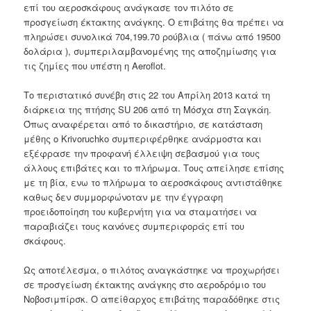
επί του αεροσκάφους ανάγκασε τον πιλότο σε
προσγείωση έκτακτης ανάγκης. Ο επιβάτης θα πρέπει να
πληρώσει συνολικά 704,199.70 ρούβλια ( πάνω από 19500
δολάρια ), συμπεριλαμβανομένης της αποζημίωσης για
τις ζημίες που υπέστη η Aeroflot.
Το περιστατικό συνέβη στις 22 του Απρίλη 2013 κατά τη
διάρκεια της πτήσης SU 206 από τη Μόσχα στη Σαγκάη.
Όπως αναφέρεται από το δικαστήριο, σε κατάσταση
μέθης ο Krivoruchko συμπεριφέρθηκε ανάρμοστα και
εξέφρασε την προφανή έλλειψη σεβασμού για τους
άλλους επιβάτες και το πλήρωμα. Τους απείλησε επίσης
με τη βία, ενω το πλήρωμα το αεροσκάφους αντιστάθηκε
καθως δεν συμμορφώνοταν με την έγγραφη
προειδοποίηση του κυβερνήτη για να σταματήσει να
παραβιάζει τους κανόνες συμπεριφοράς επί του
σκάφους.
Ως αποτέλεσμα, ο πιλότος αναγκάστηκε να προχωρήσει
σε προσγείωση έκτακτης ανάγκης στο αεροδρόμιο του
Νοβοσιμπίρσκ. Ο απείθαρχος επιβάτης παραδόθηκε στις