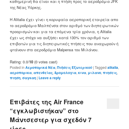
καθημερινή θα είναι και η πτήση προς το αεροδρόμιο JFK
της Νέας Υόρκης.
Η Alitalia έχει γίνει η κορυφαία αεροπορική εταιρεία απο
το αεροδρόμιο Μαλπένσα στον αριθμό των διηπειρωτικών
προορισμών και για τα επόμενα τρία χρόνια, η Alitalia
έχει ως στόχο να αυξήσει κατά 130% τον αριθμό των
επιβατών για τις διηπειρωτικές πτήσεις που αναχωρούν ή
φτάνουν στο αεροδρόμιο Malpensa του Μιλάνου.
Rating: 0.0/
10
(0 votes cast)
Posted in
Αεροπορικά Νέα
,
Πτήσεις Εξωτερικού
|
Tagged
alitalia
,
αεροπορικα
,
απευθείας
,
δρομολογια
,
κινα
,
μιλανο
,
πτησεις
,
πτηση
,
σαγκαη
|
Leave a reply
Επιβάτες της Air France
“εγκλωβιστήκαν” στο
Μάντσεστερ για σχεδόν 7
ώρες