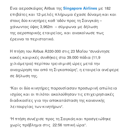
Ένα αεροσκάφος Airbus της
Singapore Airlines
με
182
επιβάτες και
12-μελές πλήρωμα
έχασε δύναμη και
και
στους δύο κινητήρες
καθ ‘οδόν προς
τη
Σανγκάη
–
χάνωντας ύψος
3,962m
–
σύμφωνα με δήλωση
της
αεροπορικής εταιρείας,
και
ανακοίνωσε πως
έρευνα το
περιστατικό
.
Η πτήση του
Airbus
A330-300
στις 23 Μαΐου
“συνάντησε
κακές καιρικές συνθήκες
στα 39.000
πόδια
(
11,9
χιλιόμετρα)
περίπου τρεισι
μισή
ώρες
μετά την
αναχώρηση του
από τη Σιγκαπούρη”
,
η εταιρεία
ανέφερε
σε δήλωση της
.
“
Και οι δύο κινητήρες
παρουσίασαν
προσωρινή απώλεια
ισχύος και
οι πιλότοι
ακολούθησαν
τις επιχειρησιακές
διαδικασίες
για την αποκατάσταση της
κανονικής
λειτουργίας
των κινητήρων
“.
“Η πτήση
συνέχισε προς τη
Σαγκάη και
προσγειώθηκε
χωρίς πρόβλημα στις
22:56
τοπική ώρα
“.