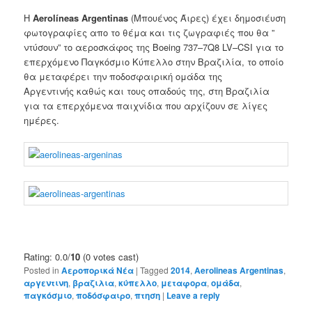
Η
Aerolíneas
Argentinas
(
Μπουένος
Άιρες
)
έχει δημοσιέυση
φωτογραφίες απο
το θέμα και τις ζωγραφιές που θα ”
ντύσουν” το αεροσκάφος της B
oeing 737
–
7Q8
LV
–
CSI για το
επερχόμενο Παγκόσμιο Κύπελλο στην Βραζιλία, το οποίο
θα μεταφέρει
την
ποδοσφαιρική ομάδα της
Αργεντινής
καθώς και τους οπαδούς της,
στη Βραζιλία
για
τα
επερχόμενα παιχνίδια που αρχίζουν σε λίγες
ημέρες.
Rating: 0.0/
10
(0 votes cast)
Posted in
Αεροπορικά Νέα
|
Tagged
2014
,
Aerolineas Argentinas
,
αργεντινη
,
βραζιλια
,
κύπελλο
,
μεταφορα
,
ομάδα
,
παγκόσμιο
,
ποδόσφαιρο
,
πτηση
|
Leave a reply