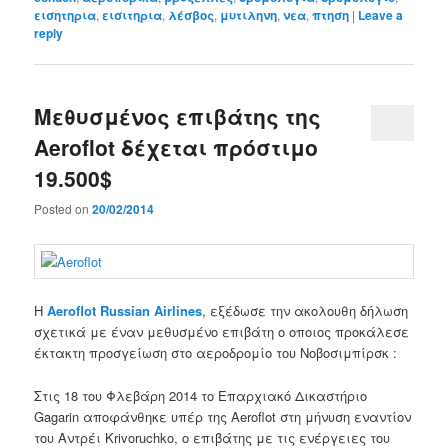
εισητηρια
,
εισιτηρια
,
λέσβος
,
μυτιληνη
,
νεα
,
πτηση
|
Leave a
reply
Μεθυσμένος επιβάτης της
Aeroflot δέχεται πρόστιμο
19.500$
Posted on
20/02/2014
Η
Aeroflot Russian Airlines
, εξέδωσε την ακολουθη δήλωση
σχετικά με έναν μεθυσμένο επιβάτη ο οποιος προκάλεσε
έκτακτη προσγείωση στο αεροδρομίο του Νοβοσιμπίρσκ :
Στις 18 του Φλεβάρη 2014 το Επαρχιακό Δικαστήριο
Gagarin αποφάνθηκε υπέρ της Aeroflot στη μήνυση εναντίον
του Αντρέι Krivoruchko, ο επιβάτης με τις ενέργειες του