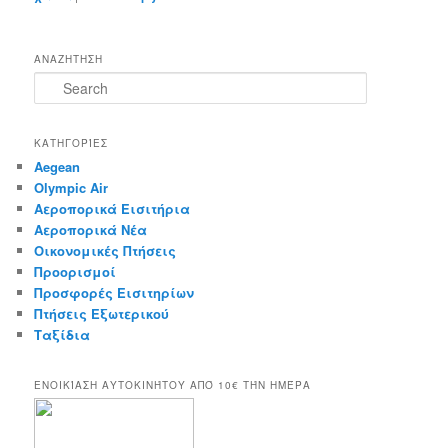
ΑΝΑΖΗΤΗΣΗ
S
e
a
r
ΚΑΤΗΓΟΡΊΕΣ
c
Aegean
h
Olympic Air
Αεροπορικά Εισιτήρια
Αεροπορικά Νέα
Οικονομικές Πτήσεις
Προορισμοί
Προσφορές Εισιτηρίων
Πτήσεις Εξωτερικού
Ταξίδια
ΕΝΟΙΚΊΑΣΗ ΑΥΤΟΚΙΝΉΤΟΥ ΑΠΌ 10€ ΤΉΝ ΗΜΈΡΑ