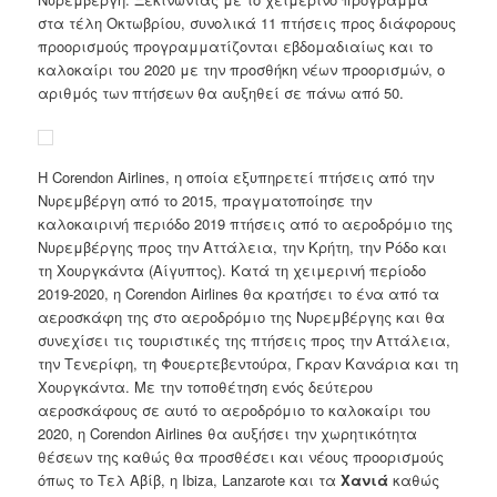
στα τέλη Οκτωβρίου, συνολικά 11 πτήσεις προς διάφορους
προορισμούς προγραμματίζονται εβδομαδιαίως και το
καλοκαίρι του 2020 με την προσθήκη νέων προορισμών, ο
αριθμός των πτήσεων θα αυξηθεί σε πάνω από 50.
Η Corendon Airlines, η οποία εξυπηρετεί πτήσεις από την
Νυρεμβέργη από το 2015, πραγματοποίησε την
καλοκαιρινή περιόδο 2019 πτήσεις από το αεροδρόμιο της
Νυρεμβέργης προς την Αττάλεια, την Κρήτη, την Ρόδο και
τη Χουργκάντα (Αίγυπτος). Κατά τη χειμερινή περίοδο
2019-2020, η Corendon Airlines θα κρατήσει το ένα από τα
αεροσκάφη της στο αεροδρόμιο της Νυρεμβέργης και θα
συνεχίσει τις τουριστικές της πτήσεις προς την Αττάλεια,
την Τενερίφη, τη Φουερτεβεντούρα, Γκραν Κανάρια και τη
Χουργκάντα. Με την τοποθέτηση ενός δεύτερου
αεροσκάφους σε αυτό το αεροδρόμιο το καλοκαίρι του
2020, η Corendon Airlines θα αυξήσει την χωρητικότητα
θέσεων της καθώς θα προσθέσει και νέους προορισμούς
όπως το Τελ Αβίβ, η Ibiza, Lanzarote και τα
Χανιά
καθώς