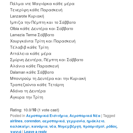
Πάλμα ντε Μαγιόρκα κάθε μέρα
Τενερίφη κάθε Παρασκευή
Lanzarote Κυριακή
Ίμπιζα την Πέμπτη και το Σάββατο
Olbia κάθε Δευτέρα και Σάββατο
Lamezia Terme Σάββατο
Χουργκάντα Τρίτη και Παρασκευή
Τέλαβιβ κάθε Τρίτη
Αττάλεια κάθε μέρα
Σμύρνη Δευτέρα, Πέμπτη και Σάββατο
Αλάνια κάθε Παρασκευή
Dalaman κάθε Σάββατο
Μποντρούμ τη Δευτέρα και την Κυριακή
Τραπεζούντα κάθε Τετάρτη
Αδάνα τη Δευτέρα
Άγκυρα την Τρίτη
Rating: 10.0/
10
(1 vote cast)
Posted in
Αεροπορικά Εισιτήρια
,
Αεροπορικά Νέα
|
Tagged
airlines
,
corendon
,
αεροπορικά
,
γερμανία
,
ηράκλειο
,
καλοκαίρι
,
κανάρια
,
νέα
,
Νυρεμβέργη
,
προορισμοί
,
ρόδος
,
χανιά
|
Leave a reply