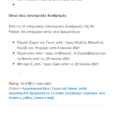
Οκτώ νέες εσωτερικές διαδρομές
Από τις 41 εποχιακές εσωτερικές διαδρομές της Air
France, θα υπάρχουν οκτώ νέα δρομολόγια:
Παρίσι-Σαρλ ντε Γκωλ από / προς Αζαξιό, Μπαστιά,
Καλβί και Φιγκάρι από 5 Ιουνίου 2021
Περπινιάν από / προς το Μπρεστ, το Στρασβούργο και
τη Νάντη από τις 25 Ιουνίου 2021
Μπιαρίτζ από / προς Caen από τις 25 Ιουνίου 2021
Rating: 10.0/
10
(1 vote cast)
Posted in
Αεροπορικά Νέα
|
Tagged
air france
,
covid
,
αεροπορικά
,
δρομολόγια
,
ελλάδα
,
καλοκαίρι
,
κέρκυρα
,
νέα
,
πτήσεις
,
ρόδος
|
Leave a reply