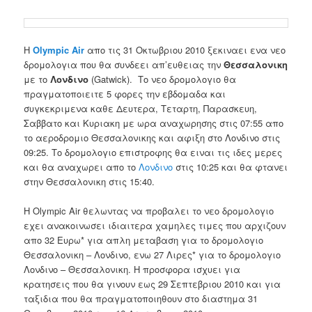
Η
Olympic Air
απο τις 31 Οκτωβριου 2010 ξεκιναει ενα νεο
δρομολογια που θα συνδεει απ’ευθειας την
Θεσσαλονικη
με το
Λονδινο
(Gatwick). Το νεο δρομολογιο θα
πραγματοποιειτε 5 φορες την εβδομαδα και
συγκεκριμενα καθε Δευτερα, Τεταρτη, Παρασκευη,
Σαββατο και Κυριακη με ωρα αναχωρησης στις 07:55 απο
το αεροδρομιο Θεσσαλονικης και αφιξη στο Λονδινο στις
09:25. Το δρομολογιο επιστροφης θα ειναι τις ιδες μερες
και θα αναχωρει απο το
Λονδινο
στις 10:25 και θα φτανει
στην Θεσσαλονικη στις 15:40.
Η Olympic Air θελωντας να προβαλει το νεο δρομολογιο
εχει ανακοινωσει ιδιαιτερα χαμηλες τιμες που αρχιζουν
απο 32 Ευρω* για απλη μεταβαση για το δρομολογιο
Θεσσαλονικη – Λονδινο, ενω 27 Λιρες* για το δρομολογιο
Λονδινο – Θεσσαλονικη. Η προσφορα ισχυει για
κρατησεις που θα γινουν εως 29 Σεπτεβριου 2010 και για
ταξιδια που θα πραγματοποιηθουν στο διαστημα 31