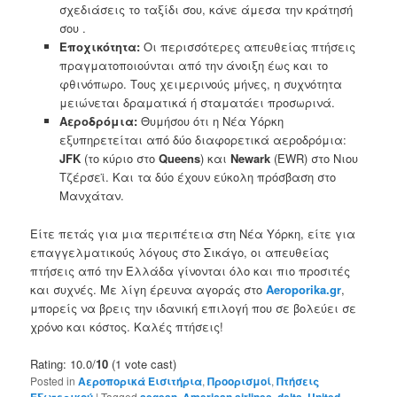
σχεδιάσεις το ταξίδι σου, κάνε άμεσα την κράτησή
σου .
Εποχικότητα:
Οι περισσότερες απευθείας πτήσεις
πραγματοποιούνται από την άνοιξη έως και το
φθινόπωρο. Τους χειμερινούς μήνες, η συχνότητα
μειώνεται δραματικά ή σταματάει προσωρινά.
Αεροδρόμια:
Θυμήσου ότι η Νέα Υόρκη
εξυπηρετείται από δύο διαφορετικά αεροδρόμια:
JFK
(το κύριο στο
Queens
) και
Newark
(EWR) στο Νιου
Τζέρσεϊ. Και τα δύο έχουν εύκολη πρόσβαση στο
Μανχάταν.
Είτε πετάς για μια περιπέτεια στη Νέα Υόρκη, είτε για
επαγγελματικούς λόγους στο Σικάγο, οι απευθείας
πτήσεις από την Ελλάδα γίνονται όλο και πιο προσιτές
και συχνές. Με λίγη έρευνα αγοράς στο
Aeroporika.gr
,
μπορείς να βρεις την ιδανική επιλογή που σε βολεύει σε
χρόνο και κόστος. Καλές πτήσεις!
Rating: 10.0/
10
(1 vote cast)
Posted in
Αεροπορικά Εισιτήρια
,
Προορισμοί
,
Πτήσεις
Εξωτερικού
|
Tagged
aegean
,
American airlines
,
delta
,
United
,