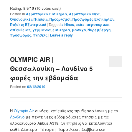
Rating: 8.9/
10
(10 votes cast)
Posted in
Αεροπορικά Εισιτήρια
,
Αεροπορικά Νέα
,
Οικονομικές Πτήσεις
,
Προορισμοί
,
Προσφορές Εισιτηρίων
,
Πτήσεις Εξωτερικού
|
Tagged
airlines
,
astra
,
αεροπορικα
,
απ'ευθειας
,
γερμανια
,
εισιτηρια
,
μοναχο
,
Νυρεμβέργη
,
προσφορες
,
πτησεις
|
Leave a reply
OLYMPIC AIR |
Θεσσαλονίκη – Λονδίνο 5
φορές την εβδομάδα
Posted on
02/12/2010
Η
Olympic Air
συνδεει απ’ευθειας την Θεσσαλονικη με το
Λονδινο
με πεντε νεες εβδομαδιαιες πτησεις με τα
ολοκαινουρια Airbus A319. Οι πτησεις θα εκτελουνται
καθε Δευτερα, Τεταρτη, Παρασκευη, Σαββατο και