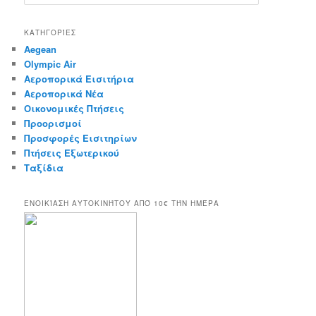
e
a
r
ΚΑΤΗΓΟΡΊΕΣ
c
Aegean
h
Olympic Air
Αεροπορικά Εισιτήρια
Αεροπορικά Νέα
Οικονομικές Πτήσεις
Προορισμοί
Προσφορές Εισιτηρίων
Πτήσεις Εξωτερικού
Ταξίδια
ΕΝΟΙΚΊΑΣΗ ΑΥΤΟΚΙΝΉΤΟΥ ΑΠΌ 10€ ΤΉΝ ΗΜΈΡΑ