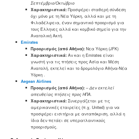
Σεπτέμβριο/Οκτώβριο
Χαρακτηριστικά:
Προσφέρει σταθερή σύνδεση
όχι μόνο με τη Νέα Υόρκη, αλλά και με τη
Φιλαδέλφεια, έναν σημαντικό προορισμό για
τους Έλληνες αλλά και κομβικό σημείο για την
Ανατολική Ακτή.
Emirates
Προορισμός (από Αθήνα):
Νεα Υόρκη (JFK)
Χαρακτηριστικά:
Αν και η Emirates είναι
γνωστή για τις πτήσεις προς Ασία και Μέση
Ανατολή, εκτελεί και το δρομολόγιο Αθήνα-Νέα
Υόρκη .
Aegean Airlines
Προορισμός (από Αθήνα):
–
Δεν εκτελεί
απευθείας πτήσεις προς ΗΠΑ.
Χαρακτηριστικά:
Συνεργάζεται με τις
αμερικανικές εταιρείες (π.χ. United) για να
προσφέρει εισιτήρια με ανταπόκριση, αλλά η
ίδια δεν πετάει σε υπερατλαντικούς
προορισμούς.