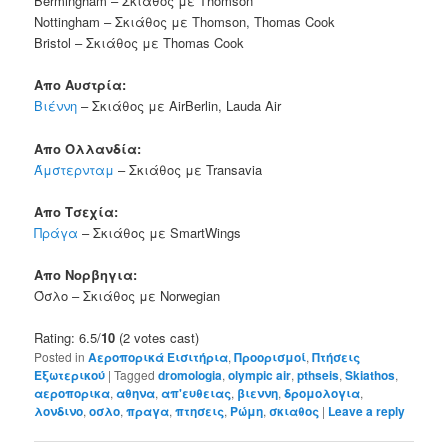
Bermingham – Σκιάθος με Thomson
Nottingham – Σκιάθος με Thomson, Thomas Cook
Bristol – Σκιάθος με Thomas Cook
Απο Αυστρία:
Βιέννη
– Σκιάθος με AirBerlin, Lauda Air
Απο Ολλανδία:
Άμστερνταμ
– Σκιάθος με Transavia
Απο Τσεχία:
Πράγα
– Σκιάθος με SmartWings
Απο Νορβηγια:
Όσλο – Σκιάθος με Norwegian
Rating: 6.5/
10
(2 votes cast)
Posted in
Αεροπορικά Εισιτήρια
,
Προορισμοί
,
Πτήσεις
Εξωτερικού
|
Tagged
dromologia
,
olympic air
,
pthseis
,
Skiathos
,
αεροπορικα
,
αθηνα
,
απ'ευθειας
,
βιεννη
,
δρομολογια
,
λονδινο
,
οσλο
,
πραγα
,
πτησεις
,
Ρώμη
,
σκιαθος
|
Leave a reply