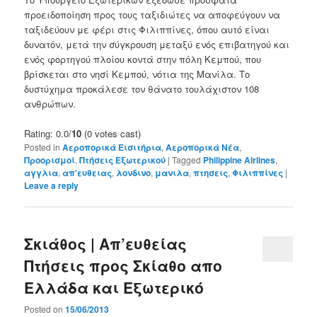
προειδοποίηση προς τους ταξιδιώτες να αποφεύγουν να
ταξιδεύουν με φέρι στις Φιλιππίνες, όπου αυτό είναι
δυνατόν, μετά την σύγκρουση μεταξύ ενός επιβατηγού και
ενός φορτηγού πλοίου κοντά στην πόλη Κεμπού, που
βρίσκεται στο νησί Κεμπού, νότια της Μανίλα. Το
δυστύχημα προκάλεσε τον θάνατο τουλάχιστον 108
ανθρώπων.
Rating: 0.0/
10
(0 votes cast)
Posted in
Αεροπορικά Εισιτήρια
,
Αεροπορικά Νέα
,
Προορισμοί
,
Πτήσεις Εξωτερικού
|
Tagged
Philippine Airlines
,
αγγλια
,
απ'ευθειας
,
λονδινο
,
μανιλα
,
πτησεις
,
Φιλιππίνες
|
Leave a reply
Σκιάθος | Απ’ευθείας
Πτήσεις προς Σκίαθο απο
Ελλάδα και Εξωτερικό
Posted on
15/06/2013