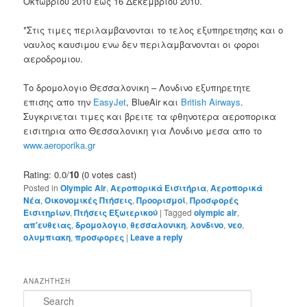
Οκτωβριου 2010 εως 16 Δεκεμβριου 2010.
*Στις τιμες περιλαμβανονται το τελος εξυπηρετησης και ο
ναυλος καυσιμου ενω δεν περιλαμβανονται οι φοροι
αεροδρομιου.
Το δρομολογιο Θεσσαλονικη – Λονδινο εξυπηρετητε
επισης απο την
EasyJet
, BlueAir και
British Airways
.
Συγκρινεται τιμες και βρειτε τα φθηνοτερα αεροπορικα
εισιτηρια απο Θεσσαλονικη για Λονδινο μεσα απο το
www.aeroporika.gr
Rating: 0.0/
10
(0 votes cast)
Posted in
Olympic Air
,
Αεροπορικά Εισιτήρια
,
Αεροπορικά
Νέα
,
Οικονομικές Πτήσεις
,
Προορισμοί
,
Προσφορές
Εισιτηρίων
,
Πτήσεις Εξωτερικού
|
Tagged
olympic air
,
απ'ευθειας
,
δρομολογιο
,
θεσσαλονικη
,
λονδινο
,
νεο
,
ολυμπιακη
,
προσφορες
|
Leave a reply
ΑΝΑΖΗΤΗΣΗ
S