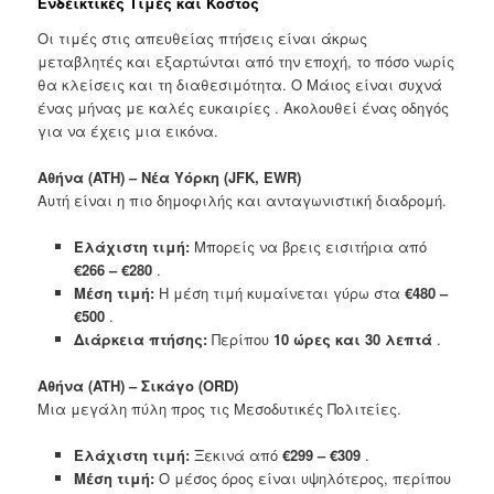
Ενδεικτικές Τιμές και Κόστος
Οι τιμές στις απευθείας πτήσεις είναι άκρως
μεταβλητές και εξαρτώνται από την εποχή, το πόσο νωρίς
θα κλείσεις και τη διαθεσιμότητα. Ο Μάιος είναι συχνά
ένας μήνας με καλές ευκαιρίες . Ακολουθεί ένας οδηγός
για να έχεις μια εικόνα.
Αθήνα (ATH) – Νέα Υόρκη (JFK, EWR)
Αυτή είναι η πιο δημοφιλής και ανταγωνιστική διαδρομή.
Ελάχιστη τιμή:
Μπορείς να βρεις εισιτήρια από
€266 – €280
.
Μέση τιμή:
Η μέση τιμή κυμαίνεται γύρω στα
€480 –
€500
.
Διάρκεια πτήσης:
Περίπου
10 ώρες και 30 λεπτά
.
Αθήνα (ATH) – Σικάγο (ORD)
Μια μεγάλη πύλη προς τις Μεσοδυτικές Πολιτείες.
Ελάχιστη τιμή:
Ξεκινά από
€299 – €309
.
Μέση τιμή:
Ο μέσος όρος είναι υψηλότερος, περίπου