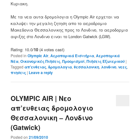
Κυριακη.
Με τα νεα αυτα δρομολογια η Olympic Air ερχεται να
καλυψει την μεγαλη ζητηση απο το αεροδρομιο
Μακεδονια Θεσσαλονικης προς το Λονδινο, το αεροδορμιο
αφιξης στο Λονδινο ειναι το London Gatwick (LGW).
Rating: 10.0/
10
(4 votes cast)
Posted in
Olympic Air
,
Αεροπορικά Εισιτήρια
,
Αεροπορικά
Νέα
,
Οικονομικές Πτήσεις
,
Προορισμοί
,
Πτήσεις Εξωτερικού
|
Tagged
απ'ευθειας
,
δρομολογια
,
θεσσαλονικη
,
λονδινο
,
νεες
,
πτησεις
|
Leave a reply
OLYMPIC AIR | Νεο
απ’ευθειας δρομολογιο
Θεσσαλονικη – Λονδινο
(Gatwick)
Posted on
21/09/2010