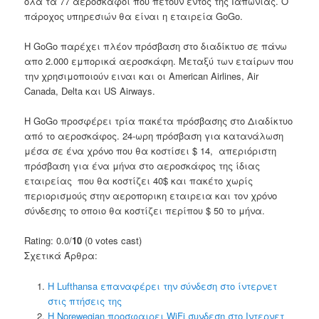
ολα τα 77 αεροσκάφοι που πετούν εντός της Ιαπωνίας. Ο
πάροχος υπηρεσιών θα είναι η εταιρεία GoGo.
Η GoGo παρέχει πλέον πρόσβαση στο διαδίκτυο σε πάνω
απο 2.000 εμπορικά αεροσκάφη. Μεταξύ των εταίρων που
την χρησιμοποιούν ειναι και οι American Airlines, Air
Canada, Delta και US Airways.
Η GoGo προσφέρει τρία πακέτα πρόσβασης στο Διαδίκτυο
από το αεροσκάφος. 24-ωρη πρόσβαση για κατανάλωση
μέσα σε ένα χρόνο που θα κοστίσει $ 14, απεριόριστη
πρόσβαση για ένα μήνα στο αεροσκάφος της ίδιας
εταιρείας που θα κοστίζει 40$ και πακέτο χωρίς
περιορισμούς στην αεροπορικη εταιρεια και τον χρόνο
σύνδεσης το οποιο θα κοστίζει περίπου $ 50 το μήνα.
Rating: 0.0/
10
(0 votes cast)
Σχετικά Άρθρα:
Η Lufthansa επαναφέρει την σύνδεση στο ίντερνετ
στις πτήσεις της
Η Norewegian προσφαιρει WiFi συνδεση στο Ιντερνετ