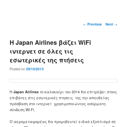
Main
menu
Post
←
Previous
Next
→
navigation
Η Japan Airlines βάζει WiFi
ιντερνετ σε όλες τις
εσωτερικές της πτήσεις
Posted on
29/10/2013
Η
Japan Airlines
το καλοκαίρι του 2014 θα επιτρέψει στους
επιβάτες στις εσωτερικές πτησεις της την απευθείας
πρόσβαση στο ιντερνετ χρησιμοποιώντας ασύρματη
σύνδεση Wi-Fi.
Ο αερομεταφορέας θα προμηθευτεί ειδικό εξοπλισμό σε