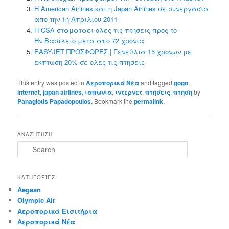
Η American Airlines και η Japan Airlines σε συνεργασια
απο την 1η Απριλιου 2011
Η CSA σταματαει ολες τις πτησεις προς το
Ην.Βασιλειο μετα απο 72 χρονια
EASYJET ΠΡΟΣΦΟΡΕΣ | Γενεθλια 15 χρονων με
εκπτωση 20% σε ολες τις πτησεις
This entry was posted in
Αεροπορικά Νέα
and tagged
gogo
,
internet
,
japan airlines
,
ιαπωνια
,
ιντερνετ
,
πτησεις
,
πτηση
by
Panagiotis Papadopoulos
. Bookmark the
permalink
.
ΑΝΑΖΗΤΗΣΗ
S
e
a
r
ΚΑΤΗΓΟΡΊΕΣ
c
Aegean
h
Olympic Air
Αεροπορικά Εισιτήρια
Αεροπορικά Νέα