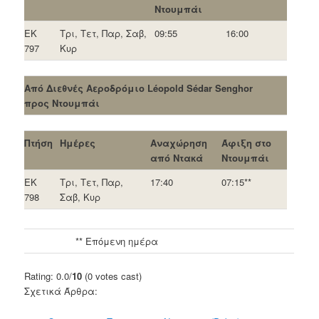
Ντουμπάι
EK
Τρι, Τετ, Παρ, Σαβ,
09:55
16:00
797
Κυρ
Από Διεθνές Αεροδρόμιο Léopold Sédar Senghor
προς Ντουμπάι
Πτήση
Ημέρες
Αναχώρηση
Άφιξη στο
από Ντακά
Ντουμπάι
EK
Τρι, Τετ, Παρ,
17:40
07:15**
798
Σαβ, Κυρ
** Επόμενη ημέρα
Rating: 0.0/
10
(0 votes cast)
Σχετικά Άρθρα: