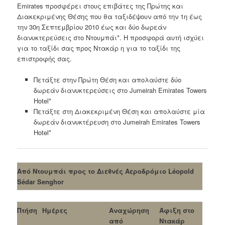
Emirates προσφέρει στους επιβάτες της Πρώτης και
Διακεκριμένης Θέσης που θα ταξιδέψουν από την 1η έως
την 30η Σεπτεμβρίου 2010 έως και δύο δωρεάν
διανυκτερεύσεις στο Ντουμπάι*. Η προσφορά αυτή ισχύει
για το ταξίδι σας προς Ντακάρ η για το ταξίδι της
επιστροφής σας.
Πετάξτε στην Πρώτη Θέση και απολαύστε δύο
δωρεάν διανυκτερεύσεις στο Jumeirah Emirates Towers
Hotel*
Πετάξτε στη Διακεκριμένη Θέση και απολαύστε μία
δωρεάν διανυκτέρευση στο Jumeirah Emirates Towers
Hotel*
Από Ντουμπάι προς το Διεθνές Αεροδρόμιο Léopold
Sédar Senghor
Πτήση
Ημέρες
Αναχώρηση
Άφιξη στο
από
Ντακάρ