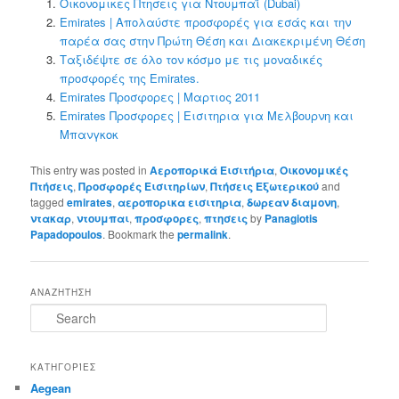
Οικονομικες Πτησεις για Ντουμπαϊ (Dubai)
Emirates | Απολαύστε προσφορές για εσάς και την
παρέα σας στην Πρώτη Θέση και Διακεκριμένη Θέση
Ταξιδέψτε σε όλο τον κόσμο με τις μοναδικές
προσφορές της Emirates.
Emirates Προσφορες | Μαρτιος 2011
Emirates Προσφορες | Εισιτηρια για Μελβουρνη και
Μπανγκοκ
This entry was posted in
Αεροπορικά Εισιτήρια
,
Οικονομικές
Πτήσεις
,
Προσφορές Εισιτηρίων
,
Πτήσεις Εξωτερικού
and
tagged
emirates
,
αεροπορικα εισιτηρια
,
δωρεαν διαμονη
,
ντακαρ
,
ντουμπαι
,
προσφορες
,
πτησεις
by
Panagiotis
Papadopoulos
. Bookmark the
permalink
.
ΑΝΑΖΗΤΗΣΗ
S
e
a
r
ΚΑΤΗΓΟΡΊΕΣ
c
Aegean
h