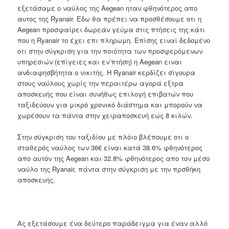
εξετάσαμε ο ναύλος της Aegean ηταν φθηνότερος απο
αυτος της Ryanair. Εδω θα πρέπει να προσθέσουμε οτι η
Aegean προσφαίρει δωρεάν γεύμα στις πτήσεις της κάτι
που η Ryanair το έχει επι πληρωμη. Επίσης ειναί δεδομένο
οτι στην σύγκριση για την ποιότητα των προσφερόμενων
υπηρεσιών (επίγειες και εν’πτήση) η Aegean ειναι
ανδιαφησβήτητα ο νικιτής. Η Ryanair κερδίζει σίγουρα
στους ναύλους χωρίς την περαιτέρω αγορά εξτρα
αποσκευής που είναι συνήθως επιλογή επιβατών που
ταξιδεύουν για μικρό χρονικό διάστημα και μπορούν να
χωρέσουν τα πάντα στην χειραποσκευή εώς 8 κιλών.
Στην σύγκριση του ταξιδίου με πλόιο βλέπουμε οτι ο
σταθερός ναύλος των 36€ είναι κατά 38.6% φθηνότερος
απο αυτόν της Aegean και 32.8% φθηνότερος απο τον μέσο
ναύλο της Ryanair, πάντα στην σύγκριση με την πρσθήκη
αποσκευής.
Ας εξετάσουμε ένα δεύτερο παράδειγμα για έναν αλλό