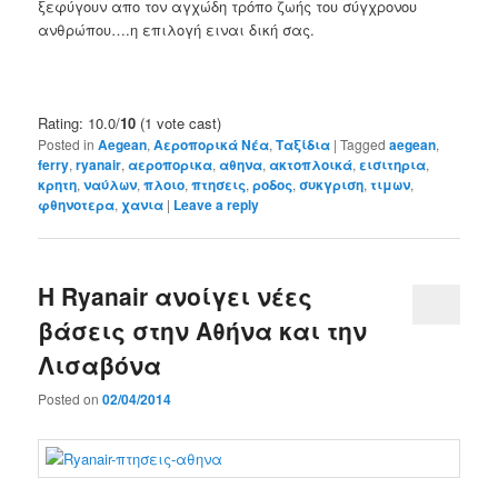
ξεφύγουν απο τον αγχώδη τρόπο ζωής του σύγχρονου
ανθρώπου….η επιλογή ειναι δική σας.
Rating: 10.0/
10
(1 vote cast)
Posted in
Aegean
,
Αεροπορικά Νέα
,
Ταξίδια
|
Tagged
aegean
,
ferry
,
ryanair
,
αεροπορικα
,
αθηνα
,
ακτοπλοικά
,
εισιτηρια
,
κρητη
,
ναύλων
,
πλοιο
,
πτησεις
,
ροδος
,
συκγριση
,
τιμων
,
φθηνοτερα
,
χανια
|
Leave a reply
Η Ryanair ανοίγει νέες
βάσεις στην Αθήνα και την
Λισαβόνα
Posted on
02/04/2014