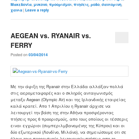
Μακεδονία
,
μυκονο
,
προορισμοι
,
πτησεις
,
ροδο
,
σαντορινη
,
χανια
|
Leave a reply
AEGEAN vs. RYANAIR vs.
FERRY
Posted on
03/04/2014
Με την άφιξη της Ryanair στην Ελλάδα αλλάξαν πολλά
στις αερομεταφορές και ο σκληρός ανταγωνισμός
μεταξυ Aegean (Olympic Air) και της Ιρλανδικής εταιρείας
καλά κρατεί. Απο 1 Απριλίου η Ryanair άρχισε να
λειτουργεί την βάση της στην Αθήνα προσφέροντας
πτήσεις προς 6 προορισμούς, απο τους οποίους οι τέσσερις
ειναι εγχώριοι (συμπεριλμβανομένης της Κύπρου) και οι
δύο εξωτερικού (Λονδίνο, Μιλάνο), να σημειώσουμε οτι σε
όλους τους προορισμούς λειτουργούν πτήσεις απο το