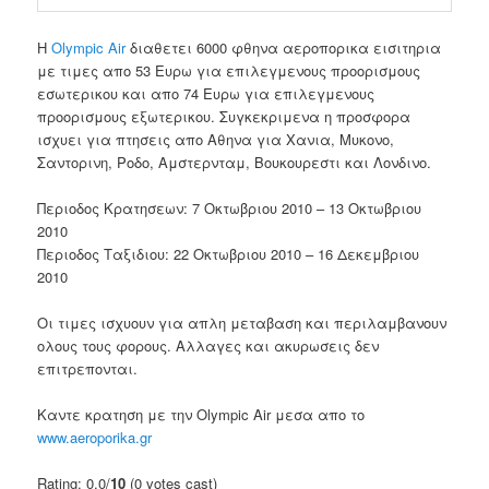
Η
Olympic Air
διαθετει 6000 φθηνα αεροπορικα εισιτηρια
με τιμες απο 53 Ευρω για επιλεγμενους προορισμους
εσωτερικου και απο 74 Ευρω για επιλεγμενους
προορισμους εξωτερικου. Συγκεκριμενα η προσφορα
ισχυει για πτησεις απο Αθηνα για Χανια, Μυκονο,
Σαντορινη, Ροδο, Αμστερνταμ, Βουκουρεστι και Λονδινο.
Περιοδος Κρατησεων: 7 Οκτωβριου 2010 – 13 Οκτωβριου
2010
Περιοδος Ταξιδιου: 22 Οκτωβριου 2010 – 16 Δεκεμβριου
2010
Οι τιμες ισχυουν για απλη μεταβαση και περιλαμβανουν
ολους τους φορους. Αλλαγες και ακυρωσεις δεν
επιτρεπονται.
Καντε κρατηση με την Olympic Air μεσα απο το
www.aeroporika.gr
Rating: 0.0/
10
(0 votes cast)