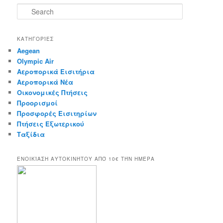
S
e
a
r
ΚΑΤΗΓΟΡΊΕΣ
c
Aegean
h
Olympic Air
Αεροπορικά Εισιτήρια
Αεροπορικά Νέα
Οικονομικές Πτήσεις
Προορισμοί
Προσφορές Εισιτηρίων
Πτήσεις Εξωτερικού
Ταξίδια
ΕΝΟΙΚΊΑΣΗ ΑΥΤΟΚΙΝΉΤΟΥ ΑΠΌ 10€ ΤΉΝ ΗΜΈΡΑ