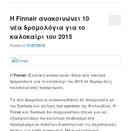
Η Finnair ανακοινώνει 10
νέα δρομολόγια για το
καλοκαίρι του 2015
Posted on
31/07/2014
Η
Finnair
(
Ελσίνκι)
ανακοινώνει
δέκα
νέα τακτικά
δρομολόγια
για το καλοκαίρι του
2015
σε δημοφιλείς
καλοκαιρινούς προορισμούς
.
Τα
νέα δρομολόγια
ανακοινώθηκαν
σε συνεργασία
με
την
Suntours
και
άλλους
tour operators της Φινλανδίας.
Η
Finnair
και
Suntours
θα
συνεργαστούν στενά για να
εξασφαλίσουν
τον καλύτερο συνδυασμό
στα
προσφερόμενα πακέτων διακοπών
και
τις αεροπορικές
θέσεις
για
κάθε
προορισμό
. Μόνο α
εροπορικά