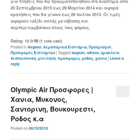
για πτήσεις που θα πραγματοποιηθούν στο διάστημα απο
20 Σεπτεμβρίου 2013 εως 29 Μαρτίου 2014 και αφορά
κρατήσεις που θα γίνουν εως 26 Ιουλίου 2013. Οι τιμές
αφορούν ταξίδι απλής μετάβασης και
συμπεριλαμβάνουν όλους τους φόρους.
Rating: 10.0/
10
(1 vote cast)
Posted in
Aegean
,
Αεροπορικά Εισιτήρια
,
Προορισμοί
,
Προσφορές Εισιτηρίων
|
Tagged
aegean
,
αθηνα
,
ηρακλειο
,
θεσσαλονικη
,
μυτιληνη
,
προσφορες
,
ροδος
,
χανια
|
Leave a
reply
Olympic Air Προσφορες |
Χανια, Μυκονος,
Σαντορινη, Βουκουρεστι,
Ροδος κ.α
Posted on
06/10/2010