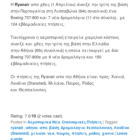
Η
Ryanair
απο χθες (1 Απριλίου) άνοιξε την τρίτη της βάση
στην Πορτογαλία στη Λισσαβώνα (64η συνολικά) ένα
Boeing 737-800 και 7 νέα δρομολόγια (11 στο σύνολο), με
124 εβδομαδιαίες πτήσεις.
Ταυτόχρονα η αεροπορική εταιρεία χαμηλού κόστους
άνοιξε και χθες την τρίτη της βάση στην Ελλάδα
στην Αθήνα (65η συνολικά) η οποία λειτουργεί με δύο
Boeing 737-800s με 6 νέα δρομολόγια και 150
εβδομαδιαίες πτήσεις.
Οι πτήσεις της Ryanair απο την Αθήνα είναι πρός: Χανιά,
Λονδίνο (Stansted), Μιλάνο, Πάφος, Ρόδος
και Θεσσαλονίκη.
Rating: 7.0/
10
(2 votes cast)
Posted in
Αεροπορικά Νέα
,
Οικονομικές Πτήσεις
|
Tagged
ryanair
,
αθηνα
,
απο
,
βάση
,
δρομολογια
,
θεσσαλονικη
,
Λονδίνο
(Stansted)
,
μιλανο
,
νεα
,
παφος
,
πτησεις
,
ροδος
,
χανια
|
Leave
a reply