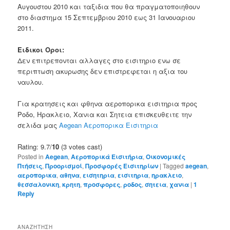
Αυγουστου 2010 και ταξιδια που θα πραγματοποιηθουν
στο διαστημα 15 Σεπτεμβριου 2010 εως 31 Ιανουαριου
2011.
Ειδικοι Οροι:
Δεν επιτρεπονται αλλαγες στο εισιτηριο ενω σε
περιπτωση ακυρωσης δεν επιστρεφεται η αξια του
ναυλου.
Για κρατησεις και φθηνα αεροπορικα εισιτηρια προς
Ροδο, Ηρακλειο, Χανια και Σητεια επισκευθειτε την
σελιδα μας
Aegean Αεροπορικα Εισιτηρια
Rating: 9.7/
10
(3 votes cast)
Posted in
Aegean
,
Αεροπορικά Εισιτήρια
,
Οικονομικές
Πτήσεις
,
Προορισμοί
,
Προσφορές Εισιτηρίων
|
Tagged
aegean
,
αεροπορικα
,
αθηνα
,
εισητηρια
,
εισιτηρια
,
ηρακλειο
,
θεσσαλονικη
,
κρητη
,
προσφορες
,
ροδος
,
σητεια
,
χανια
|
1
Reply
ΑΝΑΖΗΤΗΣΗ