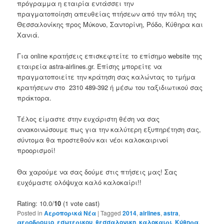
πρόγραμμα η εταιρία εντάσσει την
πραγματοποίηση απευθείας πτήσεων από την πόλη της
Θεσσαλονίκης προς Μύκονο, Σαντορίνη, Ρόδο, Κύθηρα και
Χανιά.
Για online κρατήσεις επισκεφτείτε το επίσημο website της
εταιρεία astra-airlines.gr. Επίσης μπορείτε να
πραγματοποιείτε την κράτηση σας καλώντας το τμήμα
κρατήσεων στο 2310 489-392 ή μέσω του ταξιδιωτικού σας
πράκτορα.
Τέλος είμαστε στην ευχάριστη θέση να σας
ανακοινώσουμε πως για την καλύτερη εξυπηρέτηση σας,
σύντομα θα προστεθούν και νέοι καλοκαιρινοί
προορισμοί!
Θα χαρούμε να σας δούμε στις πτήσεις μας! Σας
ευχόμαστε ολόψυχα καλό καλοκαίρι!!
Rating: 10.0/
10
(1 vote cast)
Posted in
Αεροπορικά Νέα
|
Tagged
2014
,
airlines
,
astra
,
αεροδρομιο
,
εσωτερικου
,
θεσσαλονικη
,
καλοκαιρι
,
Κύθηρα
,