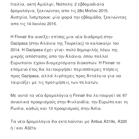
Ιταλία
,
ακτή
Αμάλφι
,
Νάπολη
:
2
εβδομαδιαία
δρομολόγια
,
ξεκινώντας απο τις
28η Μαΐου
2015.
Αυστρία
,
Ίνσμπρουκ
:
μία
φορά την
εβδομάδα,
ξεκινώντας
απο τις
14 Ιουνίου 2015.
Η Finnair
θα
ανοίξει
επίσης
μια νέα διαδρομή
στην
Gazipasa
(στην
Αλάνια
της Τουρκίας
)
το καλοκαίρι του
2014. Η
Gazipasa
έχει
γίνει
πολύ
δημοφιλής λόγω
της
μικρής απόστασης
απο την
Αλάνια
,
όπου πολλοί
Ευρωπαίοι
έχουν
διαμερίσματα διακοπών
. Η
Finnair
το
επόμενο έτος θα
λειτουργήσει
περισσότερες πτήσεις
προς
Gazipasa
,
αλλά λιγότερες
προς
Αττάλεια
για να
ταιριάξει με
τις
προτιμήσεις των πελατών
.
Με
αυτά τα
νέα δρομολόγια
η
Finnair
θα
λειτουργεί
σε
67
συνολικά
προορισμούς στην
Φινλανδία
,
την Ευρώπη
και
τη
Ρωσία
, καθώς και
13
προορισμούς στην Ασία
.
Τα
νέα δρομολόγια
θα εκτελούνται
με
Airbus
A319s
,
Α320
ή
/
και
A321s
.