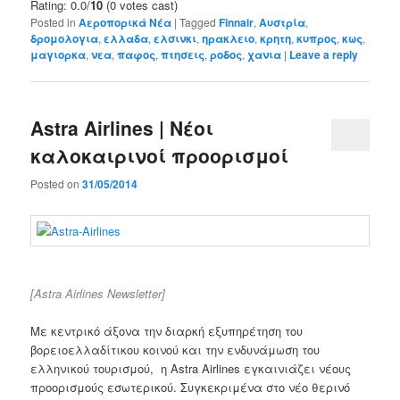
Rating: 0.0/
10
(0 votes cast)
Posted in
Αεροπορικά Νέα
|
Tagged
Finnair
,
Αυστρία
,
δρομολογια
,
ελλαδα
,
ελσινκι
,
ηρακλειο
,
κρητη
,
κυπρος
,
κως
,
μαγιορκα
,
νεα
,
παφος
,
πτησεις
,
ροδος
,
χανια
|
Leave a reply
Astra Airlines | Νέοι
καλοκαιρινοί προορισμοί
Posted on
31/05/2014
[Astra Airlines Newsletter]
Με κεντρικό άξονα την διαρκή εξυπηρέτηση του
βορειοελλαδίτικου κοινού και την ενδυνάμωση του
ελληνικού τουρισμού, η Astra Airlines εγκαινιάζει νέους
προορισμούς εσωτερικού. Συγκεκριμένα στο νέο θερινό