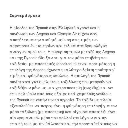
Συμπεράσματα
Η είσοδος της Ryanair στην Ελληνική αγορά και η
συνένωση των Aegean και Olympic Air είχαν σαν
αποτέλεσμα την αισθητή μείωση στις τιμές των
αεροπορικών εισιτηρίων και ειδικά στα δρομολόγια
ανταγωνισμού τους. Η σύγκριση τιμών μεταξύ της Aegean
και της Ryanair έδειξαν οτι για τον μέσο επιβάτη που
ταξιδεύει με αποσκευές (checked-in) ειναι προτιμότερη η
επιλόγη της Aegean έχωντας καλύτερο δείκτη ποιότητας/
τιμής και φθηνότερους ναύλους. Η επιλογή της Ryanair
συνίσταται για ευέλικτους ταξιδίωτες που μπορούν να
ταξιδέψουν μόνο με μια χειραποσκεύη (εως 8kg) και να
επωφεληθούν απο τους εξαιρετικά χαμηλούς ναύλους
της Ryanair σε αυτήν την κατηγορία. Το ταξίδι με πλοίο
εξακολούθει να παραμένει η φθηνότερη επιλογή για τον
μέσο ταξιδώτη (με αποσκευή) και σίγουρα αποτελέι ένα
πίο «ρομαντικό» μέσο που πολλοί επιλέγουν για την
επαφή τους με την θάλασσα και την προσπαθεία τους να