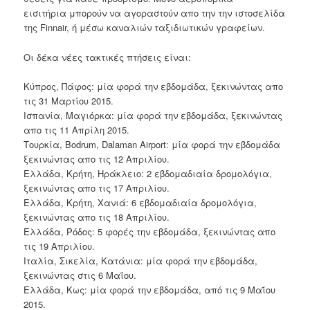
εισιτήρια
μπορούν να αγοραστούν απο την
την ιστοσελίδα
της
Finnair
,
ή
μέσω
καναλιών
ταξιδιωτικών γραφείων.
Οι
δέκα
νέες τακτικές πτήσεις
είναι
:
Κύπρος
, Πάφος:
μία
φορά την εβδομάδα,
ξεκινώντας απο
τις
31 Μαρτίου 2015.
Ισπανία
,
Μαγιόρκα
:
μία
φορά την εβδομάδα
,
ξεκινώντας
απο τις 1
1 Απρίλη
2015.
Τουρκία
,
Bodrum
,
Dalaman
Airport
:
μία
φορά την εβδομάδα
ξεκινώντας απο τις
12 Απριλίου.
Ελλάδα
,
Κρήτη
,
Ηράκλειο
:
2
εβδομαδιαία δρομολόγια
,
ξεκινώντας
απο τις
17 Απριλίου.
Ελλάδα
,
Κρήτη
,
Χανιά
:
6
εβδομαδιαία δρομολόγια
,
ξεκινώντας
απο τις
18 Απριλίου.
Ελλάδα
,
Ρόδος
:
5
φορές την εβδομάδα
,
ξεκινώντας απο
τις
19 Απριλίου.
Ιταλία
,
Σικελία
,
Κατάνια
:
μία
φορά την
εβδομάδα,
ξεκινώντας
στις
6 Μαΐου.
Ελλάδα
,
Κως
:
μία
φορά την
εβδομάδα,
από τις 9 Μαΐου
2015.