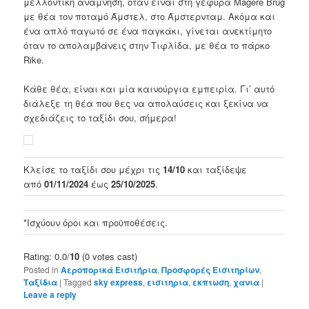
μελλοντική ανάμνηση, όταν είναι στη γέφυρα Magere Brug
με θέα τον ποταμό Άμστελ, στο Άμστερνταμ. Ακόμα και
ένα απλό παγωτό σε ένα παγκάκι, γίνεται ανεκτίμητο
όταν το απολαμβάνεις στην Τιφλίδα, με θέα το πάρκο
Rike.
Κάθε θέα, είναι και μία καινούργια εμπειρία. Γι’ αυτό
διάλεξε τη θέα που θες να απολαύσεις και ξεκίνα να
σχεδιάζεις το ταξίδι σου, σήμερα!
Κλείσε το ταξίδι σου μέχρι τις
14/10
και ταξίδεψε
από
01/11/2024
έως
25/10/2025
.
*Ισχύουν όροι και προϋποθέσεις.
Rating: 0.0/
10
(0 votes cast)
Posted in
Αεροπορικά Εισιτήρια
,
Προσφορές Εισιτηρίων
,
Ταξίδια
|
Tagged
sky express
,
εισιτηρια
,
εκπτωση
,
χανια
|
Leave a reply