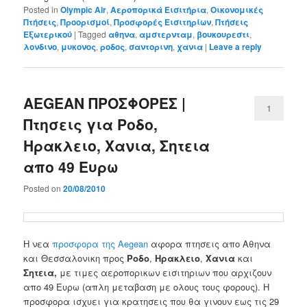
Posted in
Olympic Air
,
Αεροπορικά Εισιτήρια
,
Οικονομικές
Πτήσεις
,
Προορισμοί
,
Προσφορές Εισιτηρίων
,
Πτήσεις
Εξωτερικού
|
Tagged
αθηνα
,
αμστερνταμ
,
βουκουρεστι
,
λονδινο
,
μυκονος
,
ροδος
,
σαντορινη
,
χανια
|
Leave a reply
AEGEAN ΠΡΟΣΦΟΡΕΣ |
1
Πτησεις για Ροδο,
Ηρακλειο, Χανια, Σητεια
απο 49 Ευρω
Posted on
20/08/2010
Η νεα
προσφορα της Aegean
αφορα πτησεις απο Αθηνα
και Θεσσαλονικη προς
Ροδο
,
Ηρακλειο
,
Χανια
και
Σητεια,
με τιμες αεροπορικων εισιτηριων που αρχιζουν
απο 49 Ευρω (απλη μεταβαση με ολους τους φορους). Η
προσφορα ισχυει για κρατησεις που θα γινουν εως τις 29