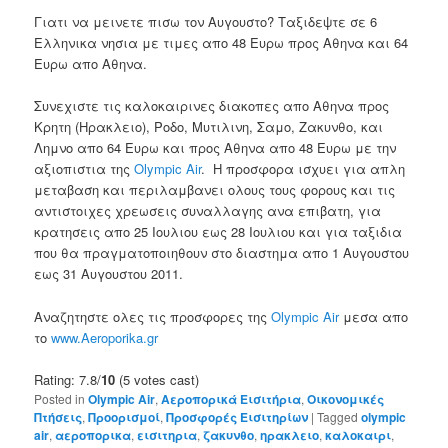
Γιατι να μεινετε πισω τον Αυγουστο? Ταξιδεψτε σε 6
Ελληνικα νησια με τιμες απο 48 Ευρω προς Αθηνα και 64
Ευρω απο Αθηνα.
Συνεχιστε τις καλοκαιρινες διακοπες απο Αθηνα προς
Κρητη (Ηρακλειο), Ροδο, Μυτιλινη, Σαμο, Ζακυνθο, και
Λημνο απο 64 Ευρω και προς Αθηνα απο 48 Ευρω με την
αξιοπιστια της
Olympic Air
. Η προσφορα ισχυει για απλη
μεταβαση και περιλαμβανει ολους τους φορους και τις
αντιστοιχες χρεωσεις συναλλαγης ανα επιβατη, για
κρατησεις απο 25 Ιουλιου εως 28 Ιουλιου και για ταξιδια
που θα πραγματοποιηθουν στο διαστημα απο 1 Αυγουστου
εως 31 Αυγουστου 2011.
Αναζητηστε ολες τις προσφορες της
Olympic Air
μεσα απο
το
www.Aeroporika.gr
Rating: 7.8/
10
(5 votes cast)
Posted in
Olympic Air
,
Αεροπορικά Εισιτήρια
,
Οικονομικές
Πτήσεις
,
Προορισμοί
,
Προσφορές Εισιτηρίων
|
Tagged
olympic
air
,
αεροπορικα
,
εισιτηρια
,
ζακυνθο
,
ηρακλειο
,
καλοκαιρι
,