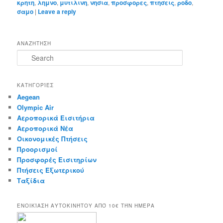
κρητη
,
λημνο
,
μυτιλινη
,
νησια
,
προσφορες
,
πτησεις
,
ροδο
,
σαμο
|
Leave a reply
ΑΝΑΖΗΤΗΣΗ
S
e
a
r
ΚΑΤΗΓΟΡΊΕΣ
c
Aegean
h
Olympic Air
Αεροπορικά Εισιτήρια
Αεροπορικά Νέα
Οικονομικές Πτήσεις
Προορισμοί
Προσφορές Εισιτηρίων
Πτήσεις Εξωτερικού
Ταξίδια
ΕΝΟΙΚΊΑΣΗ ΑΥΤΟΚΙΝΉΤΟΥ ΑΠΌ 10€ ΤΉΝ ΗΜΈΡΑ