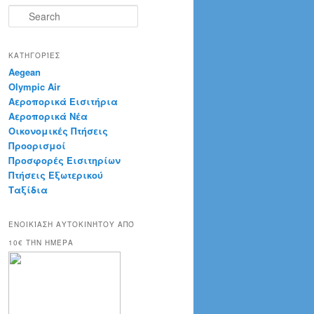
S
e
a
r
ΚΑΤΗΓΟΡΊΕΣ
c
Aegean
h
Olympic Air
Αεροπορικά Εισιτήρια
Αεροπορικά Νέα
Οικονομικές Πτήσεις
Προορισμοί
Προσφορές Εισιτηρίων
Πτήσεις Εξωτερικού
Ταξίδια
ΕΝΟΙΚΊΑΣΗ ΑΥΤΟΚΙΝΉΤΟΥ ΑΠΌ
10€ ΤΉΝ ΗΜΈΡΑ