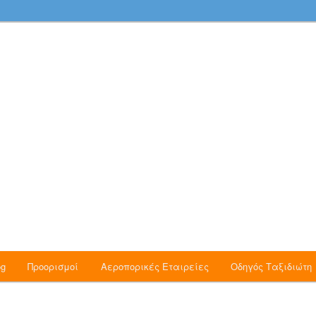
νομικές Πτήσεις, Ταξίδια, Νέα και Προσφορές
 Blog
og
Προορισμοί
Αεροπορικές Εταιρείες
Οδηγός Ταξιδιώτη