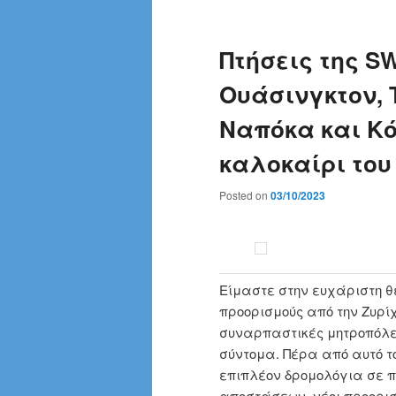
Πτήσεις της S
Ουάσινγκτον, 
Ναπόκα και Κό
καλοκαίρι του
Posted on
03/10/2023
Είμαστε στην ευχάριστη θ
προορισμούς από την Ζυρίχ
συναρπαστικές μητροπόλει
σύντομα. Πέρα από αυτό τ
επιπλέον δρομολόγια σε πρ
αποστάσεων, νέοι προορισ