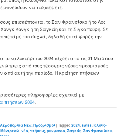
 εμπνεύσουν να ταξιδέψετε.
ους επισκέπτονται το Σαν Φρανσίσκο ή το Λος
 Χονγκ Κονγκ ή τη Σαγκάη και τη Σιγκαπούρη. Σε
θα πετάμε πιο συχνά, δηλαδή επτά φορές την
το καλοκαίρι του 2024 ισχύει από τις 31 Μαρτίου
, ενώ τρεις από τους τέσσερις νέους προορισμούς
ν από αυτή την περίοδο. Η κράτηση πτήσεων
ερισσότερες πληροφορίες σχετικά με
α πτήσεων 2024
.
Αεροπορικά Νέα
,
Προορισμοί
|
Tagged
2024
,
swiss
,
Κλουζ-
,
Μόντρεαλ
,
νέα
,
πτήσεις
,
ρουμανια
,
Σαγκάη
,
Σαν Φρανσίσκο
,
reply