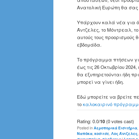
Ανατολική Ευρώπη θα σας
Υπάρχουν καλά νέα για όσ
Άντζελες, το Μόντρεαλ, το
αυτούς τους προορισμούς 
εβδομάδα.
Το πρόγραμμα πτήσεων για 
έως τις 26 Οκτωβρίου 2024
θα εξυπηρετούνται ήδη πρι
μπορεί να γίνει ήδη.
Εδώ μπορείτε να βρείτε π
το
καλοκαιρινό πρόγραμμ
Rating: 0.0/
10
(0 votes cast)
Posted in
Αεροπορικά Εισιτήρια
,
Ναπόκα
,
κοσιτσε
,
Λος Άντζελες
σιγκαπούρη
,
σλοβακια
|
Leave a 