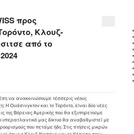
WISS προς
Τορόντο, Κλουζ-
σιτσε από το
 2024
έση να ανακοινώσουμε τέσσερις νέους
η: Η Ουάσινγκτον και το Τορόντο, είναι δύο νέες
ς της Βόρειας Αμερικής που θα εξυπηρετούμε
ο υπερατλαντικό μας δίκτυο θα αναβαθμιστεί με
οορισμούς που πετάμε ήδη. Στις πτήσεις μικρών
μοί όπως η Κλουζ-Ναπόκα και το Κόσιτσε στην