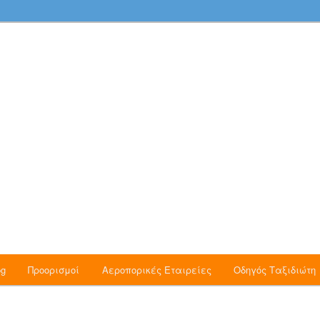
νομικές Πτήσεις, Ταξίδια, Νέα και Προσφορές
 Blog
og
Προορισμοί
Αεροπορικές Εταιρείες
Οδηγός Ταξιδιώτη