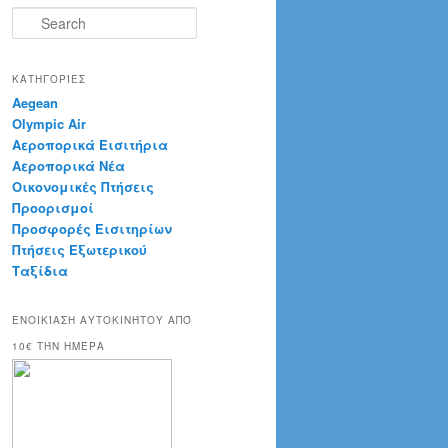
S
e
a
r
ΚΑΤΗΓΟΡΊΕΣ
c
Aegean
h
Olympic Air
Αεροπορικά Εισιτήρια
Αεροπορικά Νέα
Οικονομικές Πτήσεις
Προορισμοί
Προσφορές Εισιτηρίων
Πτήσεις Εξωτερικού
Ταξίδια
ΕΝΟΙΚΊΑΣΗ ΑΥΤΟΚΙΝΉΤΟΥ ΑΠΌ
10€ ΤΉΝ ΗΜΈΡΑ