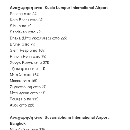
Αναχωρηση απο Kuala Lumpur International Airport
Penang απο 3£
Kota Bharu απο 3£
Sibu απο 7£
Sandakan απο 7£
Dhaka (Μπαγκαλντες) απο 22£
Brunei απο 7£
Siem Reap απο 16£
Phnom Penh απο 7£
Χονγκ Κονγκ απο 27£
Τζακαρτα απο 11£
Μπαλι απο 16£
Macau απο 16£
Σιγκαπουρη απο 7£
Μπανγκοκ απο 11£
Πουκετ απο 11£
Ανοϊ απο 22£
Αναχωρηση απο Suvarnabhumi International Airport,
Bangkok
Νεο Δελχι απο 32£