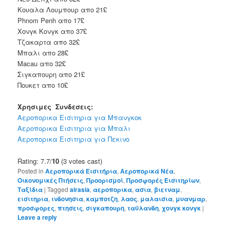
Κουαλα Λουμπουρ απο 21£
Phnom Penh απο 17£
Χονγκ Κονγκ απο 37£
Τζακαρτα απο 32£
Μπαλι απο 28£
Macau απο 32£
Σιγκαπουρη απο 21£
Πουκετ απο 10£
Χρησιμες Συνδεσεις:
Αεροπορικα Εισιτηρια για Μπανγκοκ
Αεροπορικα Εισιτηρια για Μπαλι
Αεροπορικα Εισιτηρια για Πεκινο
Rating: 7.7/
10
(3 votes cast)
Posted in
Αεροπορικά Εισιτήρια
,
Αεροπορικά Νέα
,
Οικονομικές Πτήσεις
,
Προορισμοί
,
Προσφορές Εισιτηρίων
,
Ταξίδια
|
Tagged
airasia
,
αεροπορικα
,
ασια
,
βιετναμ
,
εισιτηρια
,
ινδονησια
,
καμποτζη
,
λαος
,
μαλαισια
,
μυανμαρ
,
προσφορες
,
πτησεις
,
σιγκαπουρη
,
ταϋλανδη
,
χονγκ κονγκ
|
Leave a reply