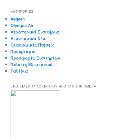
a
r
ΚΑΤΗΓΟΡΊΕΣ
c
Aegean
h
Olympic Air
Αεροπορικά Εισιτήρια
Αεροπορικά Νέα
Οικονομικές Πτήσεις
Προορισμοί
Προσφορές Εισιτηρίων
Πτήσεις Εξωτερικού
Ταξίδια
ΕΝΟΙΚΊΑΣΗ ΑΥΤΟΚΙΝΉΤΟΥ ΑΠΌ 10€ ΤΉΝ ΗΜΈΡΑ