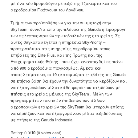
με ένα νέο δρομολόγιο μεταξύ της Τζακάρτα και του
αεροδρομίου Γκάτγουικ του Λονδίνου.
Τμήμα των προϋποθέσεων για την συμμετοχή στην
SkyTeam, συνιστά από την πλευρά της Garuda η εφαρμογή
των πελατοκεντρικών πρωτοβουλιών της εταιρείας. Σε
αυτές συγκαταλέγεται η υπηρεσία SkyPriority –
προτεραιότητα στις υπηρεσίες αεροδρομίου στους
επιβάτες της Elite Plus, και της Πρώτης και της
Επιχειρηματικής Θέσης – που έχει αναπτυχθεί σε πάνω
από 900 αεροδρόμια παγκοσμίως. Άμεσα και
αποτελεσματικά, οι 19 εκατομμύρια επιβάτες της Garuda
σε ετήσια βάση θα έχουν την δυνατότητα να κερδίζουν και
να εξαργυρώσουν μίλια κάθε φορά που ταξιδεύουν με
πτήσεις εταιρείας μέλους της SkyTeam . Μέλη των
προγραμμάτων τακτικών επιβατών των άλλων
αεροπορικών εταιρειών της SkyTeam θα μπορούν επίσης
να κερδίζουν και να εξαργυρώνουν μίλια ταξιδεύοντας
με πτήσεις της Garuda Indonesia.
Rating: 0.0/
10
(0 votes cast)