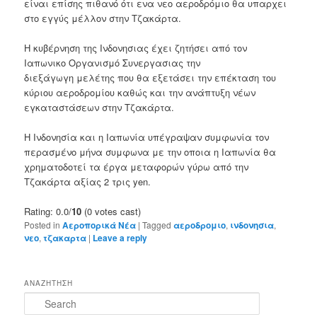
είναι επίσης πιθανό ότι ενα νεο αεροδρόμιο θα υπαρχει
στο εγγύς μέλλον στην Τζακάρτα.
Η κυβέρνηση της Ινδονησιας έχει ζητήσει από τον
Ιαπωνικο Οργανισμό Συνεργασιας την
διεξάγωγη μελέτης που θα εξετάσει την επέκταση του
κύριου αεροδρομίου καθώς και την ανάπτυξη νέων
εγκαταστάσεων στην Τζακάρτα.
Η Ινδονησία και η Ιαπωνία υπέγραψαν συμφωνία τον
περασμένο μήνα συμφωνα με την οποια η Ιαπωνία θα
χρηματοδοτεί τα έργα μεταφορών γύρω από την
Τζακάρτα αξίας 2 τρις yen.
Rating: 0.0/
10
(0 votes cast)
Posted in
Αεροπορικά Νέα
|
Tagged
αεροδρομιο
,
ινδονησια
,
νεο
,
τζακαρτα
|
Leave a reply
ΑΝΑΖΗΤΗΣΗ
S
e