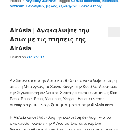
Posted in
Αεροπορικά Νέα
|
Tagged
Garuda Indonesia
,
indonesia
,
skyteam
,
ινδονησια
,
μέλος
,
τζακαρτα
|
Leave a reply
AirAsia | Ανακαλυψτε την
Ασια με τις πτησεις της
AirAsia
Posted on
24/02/2011
Αν βρισκεσται στην Ασια και θελετε ανακαλυψετε μερη
οπως η Μπανγκοκ, το Χονγκ Κονγκ, την Κουάλα Λουμπούρ,
την Σιγκαπουρη αλλα και λιγοτερο τουριστικα οπως Siem
Reap, Phnom Penh, Vientiane, Yangon, Hanoi κτλ τοτε
σιγουρα πρεπει να ριξετε μια ματια στην
AirAsia.com
.
Η AirAsia αποτελει ισως την καλυτερη επιλογη για να
ανακλυψει κανεις την Ασια, με ενα εκτεταμενο
δικτυο απ’ευθειας δρομολογιων το οποιο καλυπτει χωρες