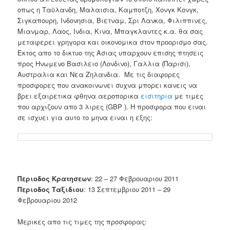
οπως η Ταϋλανδη, Μαλαισια, Καμποτζη, Χονγκ Κονγκ,
Σιγκαπουρη, Ινδονησια, Βιετναμ, Σρι Λανκα, Φιλιππινες,
Μιανμαρ, Λαος, Ινδια, Κινα, Μπαγκλαντες κ.α. θα σας
μεταφερει γρηγορα και οικονομικα στον προορισμο σας.
Εκτος απο το δικτυο της Ασιας υπαρχουν επισης πτησεις
προς Ηνωμενο Βασιλειο (Λονδινο), Γαλλια (Παρισι),
Αυστραλια και Νεα Ζηλανδια. Με τις διαφορες
προσφορες που ανακοινωνει συχνα μπορει κανεις να
βρει εξαιρετικα φθηνα αεροπορικα
εισιτηρια
με τιμες
που αρχιζουν απο 3 λιρες (GBP ). Η προσφορα που ειναι
σε ισχυει για αυτο το μηνα ειναι η εξης:
Περιοδος Κρατησεων
: 22 – 27 Φεβρουαριου 2011
Περιοδος Ταξιδιου
: 13 Σεπτεμβριου 2011 – 29
Φεβρουαριου 2012
Μερικες απο τις τιμες της προσφορας: