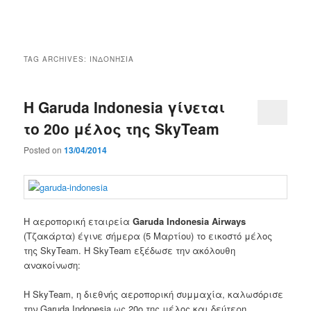
Main
menu
TAG ARCHIVES:
ΙΝΔΟΝΗΣΙΑ
H Garuda Indonesia γίνεται
το 20ο μέλος της SkyTeam
Posted on
13/04/2014
Η αεροπορική εταιρεία
Garuda Indonesia Airways
(Τζακάρτα) έγινε σήμερα (5 Μαρτίου) το εικοστό μέλος
της SkyTeam. Η SkyTeam εξέδωσε την ακόλουθη
ανακοίνωση:
Η SkyTeam, η διεθνής αεροπορική συμμαχία, καλωσόρισε
την Garuda Indonesia ως 20ο της μέλος και δεύτερη