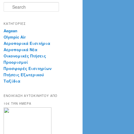
S
e
a
r
ΚΑΤΗΓΟΡΊΕΣ
c
Aegean
h
Olympic Air
Αεροπορικά Εισιτήρια
Αεροπορικά Νέα
Οικονομικές Πτήσεις
Προορισμοί
Προσφορές Εισιτηρίων
Πτήσεις Εξωτερικού
Ταξίδια
ΕΝΟΙΚΊΑΣΗ ΑΥΤΟΚΙΝΉΤΟΥ ΑΠΌ
10€ ΤΉΝ ΗΜΈΡΑ