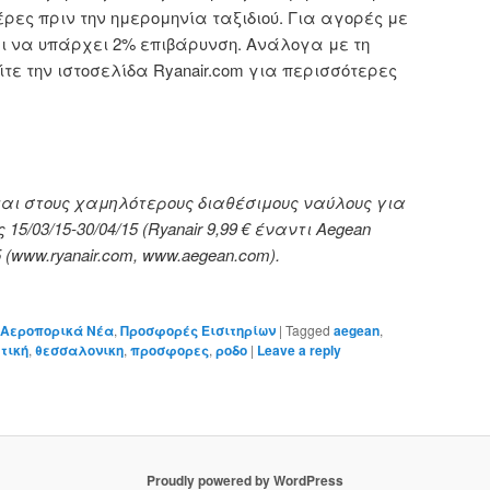
έρες πριν την ημερομηνία ταξιδιού. Για αγορές με
ι να υπάρχει 2% επιβάρυνση. Ανάλογα με τη
τε την ιστοσελίδα Ryanair.com για περισσότερες
ται στους χαμηλότερους διαθέσιμους ναύλους για
 15/03/15-30/04/15 (Ryanair 9,99 € έναντι Aegean
5 (www.ryanair.com, www.aegean.com).
Αεροπορικά Νέα
,
Προσφορές Εισιτηρίων
|
Tagged
aegean
,
τική
,
θεσσαλονικη
,
προσφορες
,
ροδο
|
Leave a reply
Proudly powered by WordPress