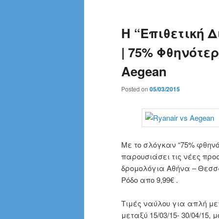
Η “Επιθετική Δ
| 75% Φθηνότε
Aegean
Posted on
05/03/2015
Με το σλόγκαν “75% φθηνό
παρουσιάσει τις νέες προσ
δρομολόγια Αθήνα – Θεσσαλ
Ρόδο απο 9,99€ .
Τιμές ναύλου για απλή μετ
μεταξύ 15/03/15- 30/04/15,