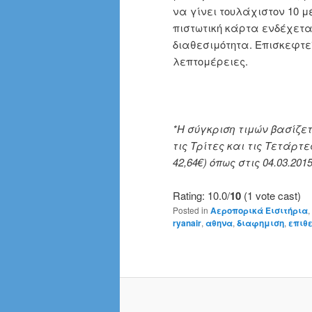
να γίνει τουλάχιστον 10 μ
πιστωτική κάρτα ενδέχετα
διαθεσιμότητα. Επισκεφτεί
λεπτομέρειες.
*Η σύγκριση τιμών βασίζε
τις Τρίτες και τις Τετάρτες
42,64€) όπως στις 04.03.201
Rating: 10.0/
10
(1 vote cast)
Posted in
Αεροπορικά Εισιτήρια
,
ryanair
,
αθηνα
,
διαφημιση
,
επιθε