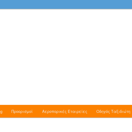
νομικές Πτήσεις, Ταξίδια, Νέα και Προσφορές
 Blog
og
Προορισμοί
Αεροπορικές Εταιρείες
Οδηγός Ταξιδιώτη