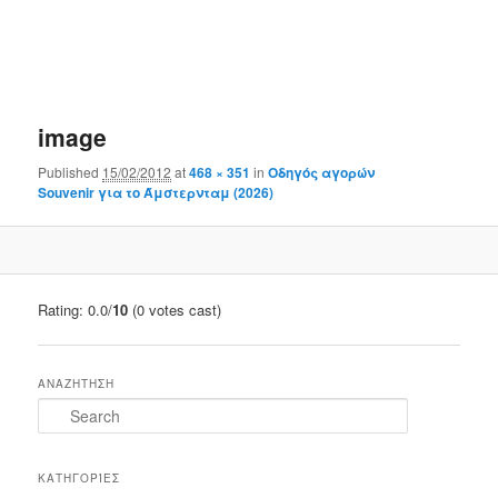
Main
menu
Image
navigat
image
Published
15/02/2012
at
468 × 351
in
Οδηγός αγορών
Souvenir για το Άμστερνταμ (2026)
Rating: 0.0/
10
(0 votes cast)
ΑΝΑΖΗΤΗΣΗ
S
e
a
r
ΚΑΤΗΓΟΡΊΕΣ
c