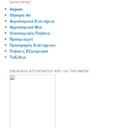
r
ΚΑΤΗΓΟΡΊΕΣ
c
Aegean
h
Olympic Air
Αεροπορικά Εισιτήρια
Αεροπορικά Νέα
Οικονομικές Πτήσεις
Προορισμοί
Προσφορές Εισιτηρίων
Πτήσεις Εξωτερικού
Ταξίδια
ΕΝΟΙΚΊΑΣΗ ΑΥΤΟΚΙΝΉΤΟΥ ΑΠΌ 10€ ΤΉΝ ΗΜΈΡΑ