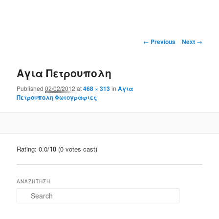
Main
menu
Image
← Previous
Next →
navigation
Αγια Πετρουπολη
Published
02/02/2012
at
468 × 313
in
Αγια
Πετρουπολη Φωτογραφιες
Rating: 0.0/
10
(0 votes cast)
ΑΝΑΖΗΤΗΣΗ
S
e
a