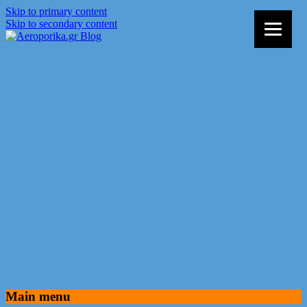
Skip to primary content
Skip to secondary content
Αεροπορικά Εισιτήρια, Οικονομικές
Aeroporika.gr Blog
Πτήσεις, Ταξίδια, Νέα και Προσφορές
Main menu