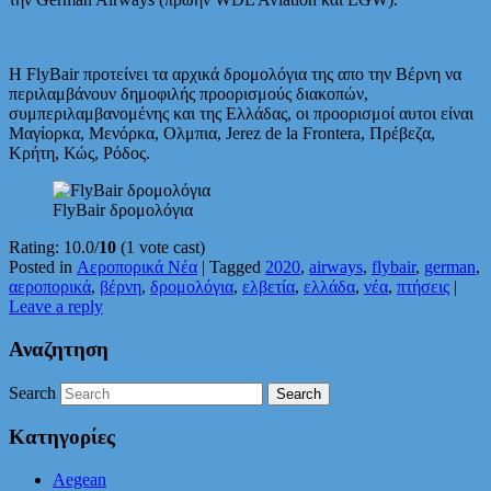
Η FlyBair προτείνει τα αρχικά δρομολόγια της απο την Βέρνη να
περιλαμβάνουν δημοφιλής προορισμούς διακοπών,
συμπεριλαμβανομένης και της Ελλάδας, οι προορισμοί αυτοι είναι
Μαγίορκα, Μενόρκα, Ολμπια, Jerez de la Frontera, Πρέβεζα,
Κρήτη, Κώς, Ρόδος.
FlyBair δρομολόγια
Rating: 10.0/
10
(1 vote cast)
Posted in
Αεροπορικά Νέα
|
Tagged
2020
,
airways
,
flybair
,
german
,
αεροπορικά
,
βέρνη
,
δρομολόγια
,
ελβετία
,
ελλάδα
,
νέα
,
πτήσεις
|
Leave a reply
Αναζητηση
Search
Κατηγορίες
Aegean