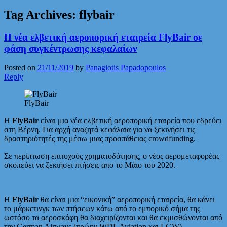
Tag Archives:
flybair
Η νέα ελβετική αεροπορική εταιρεία FlyBair σε
φάση συγκέντρωσης κεφαλαίων
Posted on
21/11/2019
by
Panagiotis Papadopoulos
Reply
FlyBair
Η
FlyBair
είναι μια νέα ελβετική αεροπορική εταιρεία που εδρεύει
στη Βέρνη. Για αρχή αναζητά κεφάλαια για να ξεκινήσει τις
δραστηριότητές της μέσω μιας προσπάθειας crowdfunding.
Σε περίπτωση επιτυχούς χρηματοδότησης, ο νέος αερομεταφορέας
σκοπεύει να ξεκιήσει πτήσεις απο το Μάιο του 2020.
Η
FlyBair
θα είναι μια “εικονική” αεροπορική εταιρεία, θα κάνει
το μάρκετινγκ των πτήσεων κάτω από το εμπορικό σήμα της
ωστόσο τα αεροσκάφη θα διαχειρίζονται και θα εκμισθώνονται από
την German Airways (πρώην WDL Aviation και LGW).