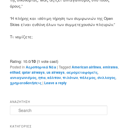
όρους.”
“Η πλήρης και ισότιμη τήρηση των συμφωνιών της Open
Skies είναι ευθύνη όλων των συμμετεχουσών πλευρών.”
Τι νομίζετε;
Rating: 10.0/
10
(1 vote cast)
Posted in
Αεροπορικά Νέα
|
Tagged
American airlines
,
emirates
,
etihad
,
qatar airways
,
us airways
,
αερομεταφορείς
,
ανταγωνισμος
,
ηπα
,
κόλπου
,
πιλότων
,
πόλεμος
,
συλλογος
,
χρηματοδοτήσεις
|
Leave a reply
ΑΝΑΖΗΤΗΣΗ
S
e
a
r
ΚΑΤΗΓΟΡΊΕΣ
c