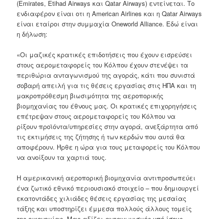
(Emirates, Etihad Airways και Qatar Airways)
εντείνεται.
Το
ενδιαφέρον είναι οτι η American Airlines και η Qatar Airways
είναι εταίροι στην συμμαχία Oneworld Alliance.
Εδώ είναι
η δήλωση:
«Οι μαζικές κρατικές επιδοτήσεις που έχουν εισρεύσει
στους αερομεταφορείς του Κόλπου έχουν στενέψει τα
περιθώρια ανταγωνισμού της αγοράς, κάτι που συνιστά
σοβαρή απειλή για τις θέσεις εργασίας στις ΗΠΑ και τη
μακροπρόθεσμη βιωσιμότητα της αεροπορικής
βιομηχανίας του έθνους μας. Οι κ
ρατικές επιχορηγήσεις
επέτρεψαν στους αερομεταφορείς του Κόλπου να
ρίξουν προϊόντα/υπηρεσίες στην αγορά, ανεξάρτητα από
τις εκτιμήσεις της ζήτησης ή των κερδών που αυτά θα
αποφέρουν.
Ήρθε η ώρα για τους μεταφορείς του Κόλπου
να ανοίξουν τα χαρτιά τους.
Η αμερικανική αεροπορική βιομηχανία αντιπροσωπεύει
ένα ζωτικό εθνικό περιουσιακό στοιχείο – που δημιουργεί
εκατοντάδες χιλιάδες θέσεις εργασίας της μεσαίας
τάξης και υποστηρίζει έμμεσα πολλούς άλλους τομείς
της οικονομίας.
Μας αξίζει ανταγωνισμός υπό ίσους